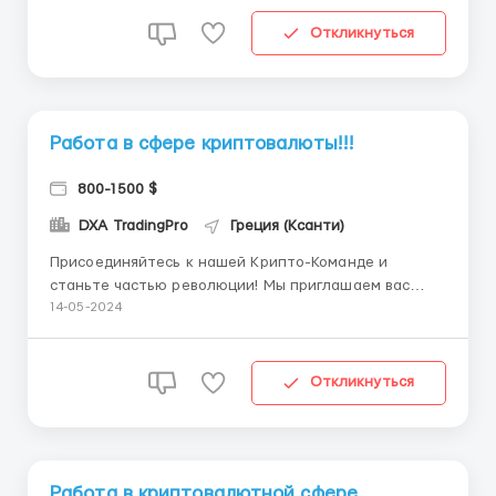
исследовать новые горизонты финансовых
технологий. ✔️ Что мы предлагаем: 🚀 Уникальная
Откликнуться
возможность работ...
Работа в сфере криптовалюты!!!
800-1500 $
DXA TradingPro
Греция (Ксанти)
Присоединяйтесь к нашей Крипто-Команде и
станьте частью революции! Мы приглашаем вас
стать частью нашей команды профессионалов,
14-05-2024
стремящихся изменить мир финансов с помощью
криптовалют и блокчейна. Мы ищем талантливых и
амбициозных людей, готовых создать будущее
Откликнуться
финансовых технологий. Что ...
Работа в криптовалютной сфере