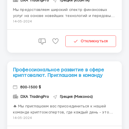
DXA TradingPro
Греция (Ксанти)
Мы предоставляем широкий спектр финансовых
услуг на основе новейших технологий и передовых
стратегий. Наша команда экспертов в области
14-05-2024
криптовалютного трейдинга стремится к
постоянному развитию и достижению высоких
результатов. Мы ищем новичков, которые хотят
Откликнуться
начать свою карьеру в сфере крип...
Профессиональное развитие в сфере
криптовалют. Приглашаем в команду
800-1500 $
DXA TradingPro
Греция (Миконос)
🔥 Мы приглашаем вас присоединиться к нашей
команде криптоэкспертов, где каждый день - это
новый вызов и возможность расти и развиваться. Мы
14-05-2024
ищем амбициозных и талантливых людей, готовых