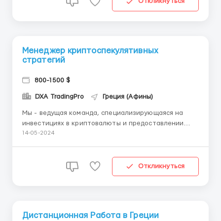
Откликнуться
свои идеи в жизнь. Мы ищем тал...
Менеджер криптоспекулятивных
стратегий
800-1500 $
DXA TradingPro
Греция (Афины)
Мы - ведущая команда, специализирующаяся на
инвестициях в криптовалюты и предоставлении
высокоэффективных стратегий спекуляции. Мы
14-05-2024
стремимся предложить нашим клиентам
инновационные и прибыльные решения в
динамичном мире криптовалют. Обязанности: 📈
Откликнуться
Анализировать криптовалютные рынки с цел...
Дистанционная Работа в Греции