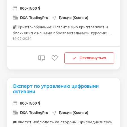
800-1500 $
DXA TradingPro
Греция (Ксанти)
🔐 Крипто-обучение: Освойте мир криптовалют и
блокчейна с нашими образовательными курсами! 🎓
Уникальная возможность: Получите полноценное
14-05-2024
образование в области криптовалют и блокчейна,
чтобы стать экспертом в этой инновационной
сфере! Хотите углубить свои знания о
Откликнуться
криптовалютах и блокчейне? Тог...
Эксперт по управлению цифровыми
активами
800-1500 $
DXA TradingPro
Греция (Ксанти)
💼 Хватит наблюдать со стороны! Присоединяйтесь