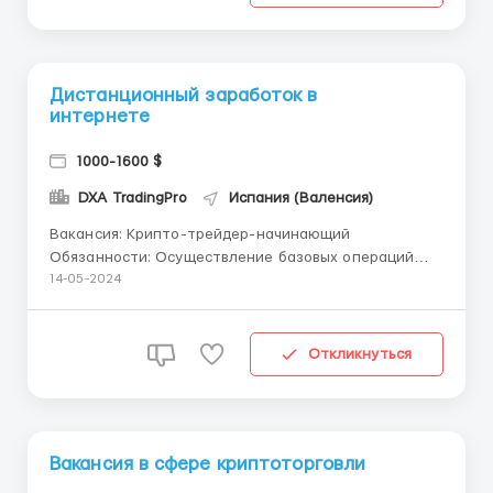
которые изм...
Дистанционный заработок в
интернете
1000-1600 $
DXA TradingPro
Испания (Валенсия)
Вакансия: Крипто-трейдер-начинающий
Обязанности: Осуществление базовых операций
покупки и продажи криптовалютных активов на
14-05-2024
криптовалютных биржах. Мониторинг рыночной
активности и изучение графиков цен для выявления
потенциальных трендов и возможностей для
Откликнуться
торговли. ...
Вакансия в сфере криптоторговли