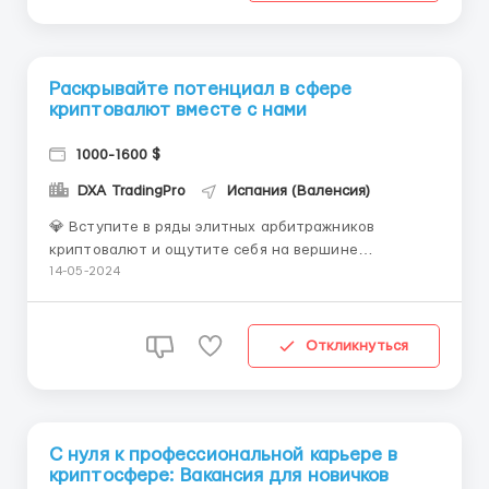
Раскрывайте потенциал в сфере
криптовалют вместе с нами
1000-1600 $
DXA TradingPro
Испания (Валенсия)
💎 Вступите в ряды элитных арбитражников
криптовалют и ощутите себя на вершине
финансового мира! 🔍 Мы ищем только самых
14-05-2024
отборных и талантливых профессионалов, готовых
освоить уникальную методику арбитража, которая
гарантирует максимальную прибыль на рынке
Откликнуться
криптовалют. ✔️ Что делает нас осо...
С нуля к профессиональной карьере в
криптосфере: Вакансия для новичков