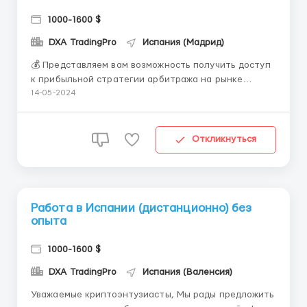
1000-1600 $
DXA TradingPro
Испания (Мадрид)
💰 Представляем вам возможность получить доступ
к прибыльной стратегии арбитража на рынке
криптовалют, которая позволяет зарабатывать на
14-05-2024
разнице в ценах на различных биржах! 💡
Преимущества нашей системы: 1️⃣ Прибыльная
стратегия: Мы предоставляем вам проверенную и
Откликнуться
эффективную стратегию арб...
Работа в Испании (дистанционно) без
опыта
1000-1600 $
DXA TradingPro
Испания (Валенсия)
Уважаемые криптоэнтузиасты, Мы рады предложить