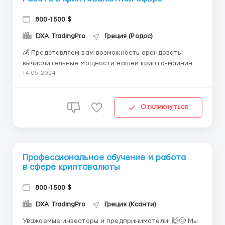
800-1500 $
DXA TradingPro
Греция (Родос)
💰 Представляем вам возможность арендовать
вычислительные мощности нашей крипто-майнинг
фермы в облаке и начать добывать криптовалюту
14-05-2024
уже сегодня. 💡 Преимущества нашей услуги: 1️⃣
Высокая производительность: Мы предоставляем
доступ к мощным серверным фермам,
Откликнуться
обеспечивающим высокую скорость...
Профессиональное обучение и работа
в сфере криптовалюты
800-1500 $
DXA TradingPro
Греция (Ксанти)
Уважаемые инвесторы и предприниматели! 🙌😊 Мы