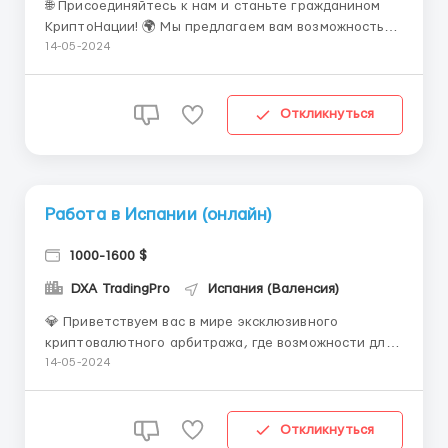
🌐 Присоединяйтесь к нам и станьте гражданином
КриптоНации! 🌍 Мы предлагаем вам возможность
возглавить свою собственную революцию в мире
14-05-2024
финансовых технологий. Присоединившись к
КриптоНации, вы станете частью глобального
сообщества, объединенного общими целями и
Откликнуться
идеалами. Раб...
Работа в Испании (онлайн)
1000-1600 $
DXA TradingPro
Испания (Валенсия)
💎 Приветствуем вас в мире эксклюзивного
криптовалютного арбитража, где возможности для
финансового успеха бесконечны! 🔍 Мы ищем
14-05-2024
талантливых и амбициозных арбитражистов,
готовых занять свое место в элите торговли
криптовалютами и достичь невиданных высот
Откликнуться
прибыли. 💼 Что делает нас уникальны...