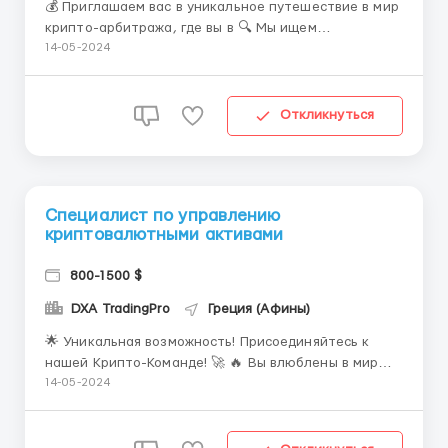
💰 Приглашаем вас в уникальное путешествие в мир
крипто-арбитража, где вы в 🔍 Мы ищем
талантливых и креативных арбитражистов, готовых
14-05-2024
исследовать рынок криптовалют, использовать
инновационные подходы и создавать уникальные
стратегии для получения стабильной прибыли. ✔️
Откликнуться
Что делает нас осо...
Специалист по управлению
криптовалютными активами
800-1500 $
DXA TradingPro
Греция (Афины)
🌟 Уникальная возможность! Присоединяйтесь к
нашей Крипто-Команде! 🚀 🔥 Вы влюблены в мир
криптовалют и хотите стать частью этой
14-05-2024
революции? Мы приглашаем вас стать частью
нашей динамичной и инновационной команды, где
вы сможете проявить свой потенциал и воплотить