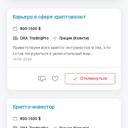
Карьера в сфере криптовалют
800-1500 $
DXA TradingPro
Греция (Ксанти)
Приветствуем всех крипто-энтузиастов и тех, кто
готов погрузиться в увлекательный мир
криптовалюты! Мы предлагаем вам уникальную
14-05-2024
возможность присоединиться к нашей компании и
работать в сфере криптовалютного бизнеса, где
каждый день принесет вам новые вызовы и
Откликнуться
возможности для профессионального роста...
Крипто-инвестор
800-1500 $