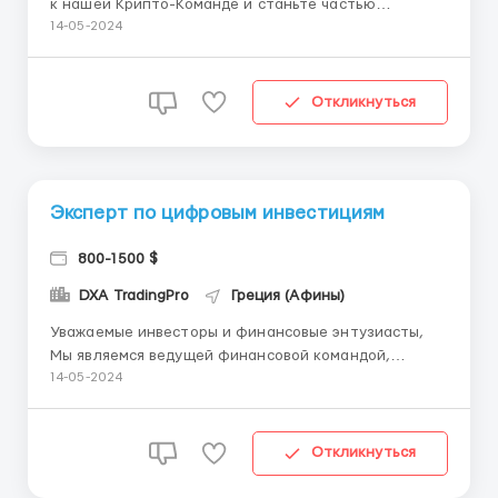
к нашей Крипто-Команде и станьте частью
революции в мире криптовалют! 🌟 🚀 Мы ищем
14-05-2024
талантливых и амбициозных людей, готовых взять
на себя вызов и преуспеть в инновационной сфере
криптовалют и блокчейна. У нас есть уникальная
Откликнуться
возможность вместе изменит...
Эксперт по цифровым инвестициям
800-1500 $
DXA TradingPro
Греция (Афины)
Уважаемые инвесторы и финансовые энтузиасты,
Мы являемся ведущей финансовой командой,
специализирующейся на инвестициях в
14-05-2024
криптовалюты и предоставлении
высокоэффективных финансовых стратегий. 🌈
Почему стоит инвестировать с нами? 🌈
Откликнуться
Профессиональная экспертиза 💼📈: Наша команда
сост...