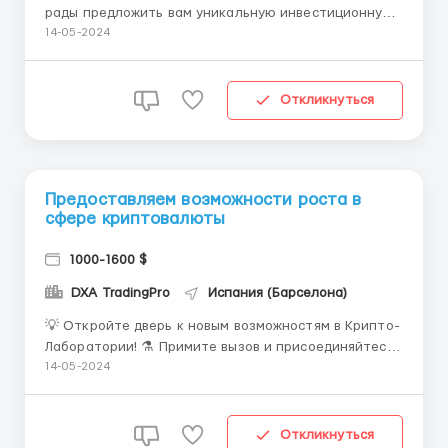
рады предложить вам уникальную инвестиционную
возможность в рамках нашего проекта. Мы
14-05-2024
осознаем, что вы ищете надежные инвестиции,
которые могут принести вам финансовый успех и
стабильный доход. 💼💡 Почему стоит
Откликнуться
инвестировать в наш проект? 🤔👇 ...
Предоставляем возможности роста в
сфере криптовалюты
1000-1600 $
DXA TradingPro
Испания (Барселона)
💡 Откройте дверь к новым возможностям в Крипто-
Лаборатории! ⚗️ Примите вызов и присоединяйтесь
к нашей команде ученых, разработчиков и
14-05-2024
инноваторов в сфере криптографии и блокчейна. В
Крипто-Лаборатории вы сможете воплотить свои
идеи в жизнь и создавать прорывные решения,
Откликнуться