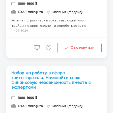
1000-1600 $
DXA TradingPro
Испания (Мадрид)
Хотите погрузиться в захватывающий мир
трейдинга криптовалют и зарабатывать на
изменении их цен? Тогда это объявление для вас! 💰
14-05-2024
Представляем вам возможность присоединиться к
нашей команде трейдеров и получить обучение и
поддержку от опытных профессионалов. 💡
Откликнуться
Преимущества нашей услуг...
Набор на работу в сфере
критоторговли. Начинайте свою
финансовую независимость вместе с
экспертами
1000-1600 $
DXA TradingPro
Испания (Мадрид)