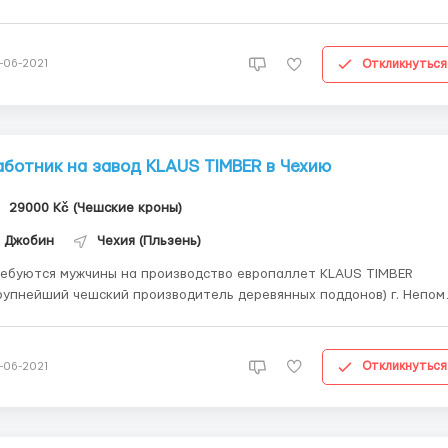
чины, женщины до 50 лет Обязанности -Производство и сборка
мплектующих для автомобилей премиум-класса (сиденья,
ектродвигатели, блокировочные модул...
Откликнуться
-06-2021
аботник на завод KLAUS TIMBER в Чехию
29000 Kč (Чешские кроны)
Джобин
Чехия (Пльзень)
ебуются мужчины на производство европаллет KLAUS TIMBER
рупнейший чешский производитель деревянных поддонов) г. Непом
 км от Пльзень Можно сделать карту на 2 года после 3-х месяцев
боты! Требования — мужчины до 50 лет, физически здоровы
рплата 110 крон в час, в месяц 25 000-3...
Откликнуться
-06-2021