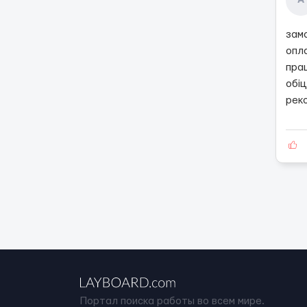
А
замо
опла
прац
обі
рек
Портал поиска работы во всем мире.