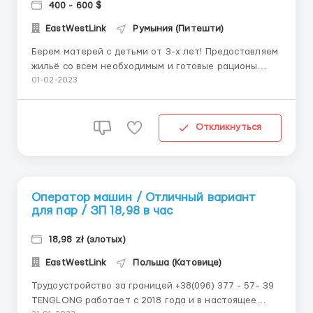
400 - 600 $
EastWestLink
Румыния (Питешти)
Берем матерей с детьми от 3-х лет! Предоставляем
жильё со всем необходимым и готовые рационы
питания! Всему обучаем! +38(096) - 377-57-39
01-02-2023
Требования: Украинское гражданство Мужчины,
женщины, семейные пары (до 58 лет) с детками от
3х лет. (На одного взрослого 2 ребенка) . Животные
Откликнуться
по с...
Оператор машин / Отличный вариант
для пар / ЗП 18,98 в час
18,98 zł (злотых)
EastWestLink
Польша (Катовице)
Трудоустройство за границей +38(096) 377 - 57- 39
TENGLONG работает с 2018 года и в настоящее