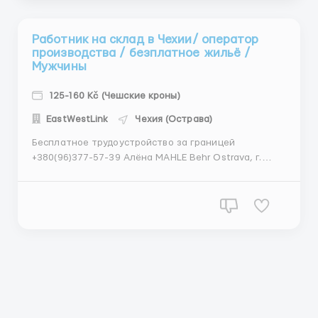
Работник на склад в Чехии/ оператор
производства / безплатное жильё /
Мужчины
125-160 Kč (Чешские кроны)
EastWestLink
Чехия (Острава)
Бесплатное трудоустройство за границей
+380(96)377-57-39 Алёна MAHLE Behr Ostrava, г.
Mošnov Требования: Мужчины 18-50 лет Физически
здоровы, без проблем с руками / ногами / спиной,
без скрытых "инвалидностей", без аллергии
Прохождение несложного теста на матем...