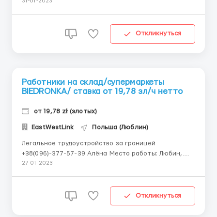
время производит компоненты для системы
31-01-2023
кондиционирования воздуха, в которой работает
более 40 человек. Локализация: Bieruń (27 km od
Katowic) Обязанности: работа на производственных
Откликнуться
машинах, сборка...
Работники на склад/супермаркеты
BIEDRONKA/ ставка от 19,78 зл/ч нетто
от 19,78 zł (злотых)
EastWestLink
Польша (Люблин)
Легальное трудоустройство за границей
+38(096)-377-57-39 Алёна Место работы: Любин,
Скарбимеж, Паржнев, Костшин, Гожув-
27-01-2023
Велькопольски, Кошалин Зарплата: За первый
обучающий месяц 19,78 нетто. Со второго месяца
работник получает заработную плату в
Откликнуться
зависимости от того, на сколько он скомплектиро...