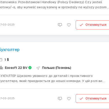
tanowisko: Przedstawiciel Handlowy (Polscy Dealerzy) Czy jesteś
gotowy/-a, aby wynieść swoją karierę w sprzedaży na wyższy poziom?
Czy lubisz budować trwałe relacje, osiągać ambitne cele i być
nagradzanym/-ą za swoje sukcesy? Jeśli zależy Ci na rozwoju kariery,
systemie wynagrodzenia opartym na ...
Откликнуться
27-03-2025
Бухгалтер
1 $
Ecosoft 22 BV
Польша (Познань)
АЛТЕР Шукаємо уважного до деталей і проактивного
бухгалтера, який приєднається до нашої команди. У цій ролі ви
відіграватимете ключову роль у фінансових процесах,
забезпечуючи точність бухгалтерської документації та
ідповідність чинним нормативам. Основні обов'язки: Підтримка
Откликнуться
27-03-2025
ух...