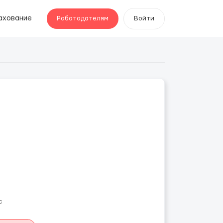
ахование
Работодателям
Войти
c