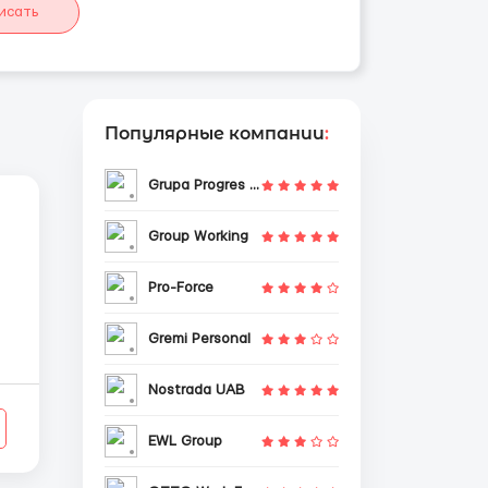
исать
Популярные компании
:
Grupa Progres Sp. z o.o.
Group Working
Pro-Force
Gremi Personal
Nostrada UAB
EWL Group