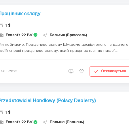
Працівник складу
1 $
Ecosoft 22 BV
Бельгия (Брюссель)
и наймаємо: Працівника складу Шукаємо досвідченого і відданого
своїй справі працівника складу, який приєднається до нашої
команди. У цій ролі ви матимете можливість сприяти безперебійні
роботі нашого складу, забезпечуючи ефективність, точність та
безпеку під час роботи з товарами. Основні об...
Откликнуться
27-03-2025
Przedstawiciel Handlowy (Polscy Dealerzy)
1 $
Ecosoft 22 BV
Польша (Познань)