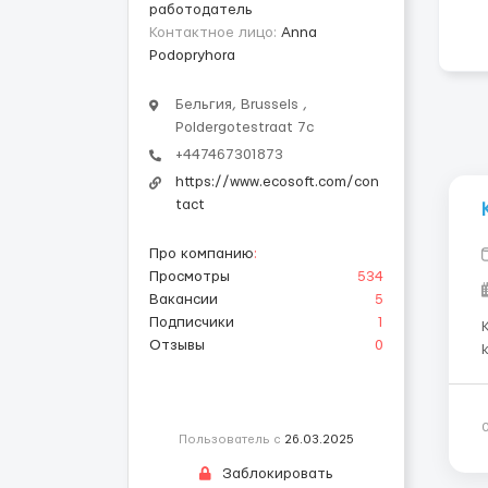
работодатель
Контактное лицо:
Anna
Podopryhora
Бельгия, Brussels ,
Poldergotestraat 7c
+447467301873
https://www.ecosoft.com/con
tact
Про компанию
:
Просмотры
534
Вакансии
5
Подписчики
1
KSIĘ
Отзывы
0
Пользователь с
26.03.2025
Заблокировать