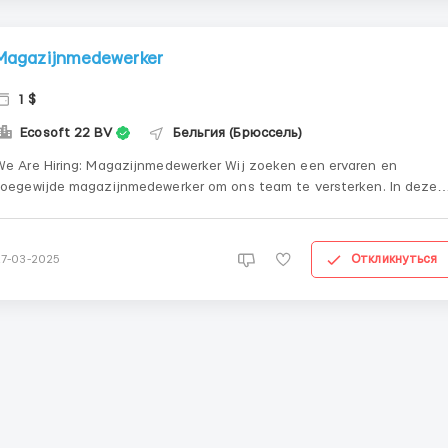
Magazijnmedewerker
1 $
Ecosoft 22 BV
Бельгия (Брюссель)
e Are Hiring: Magazijnmedewerker Wij zoeken een ervaren en
toegewijde magazijnmedewerker om ons team te versterken. In deze
rol krijg je de kans om bij te dragen aan het vlotte verloop van onze
magazijnactiviteiten door efficiëntie, nauwkeurigheid en veiligheid bij
het omgaan met goederen t...
Откликнуться
27-03-2025