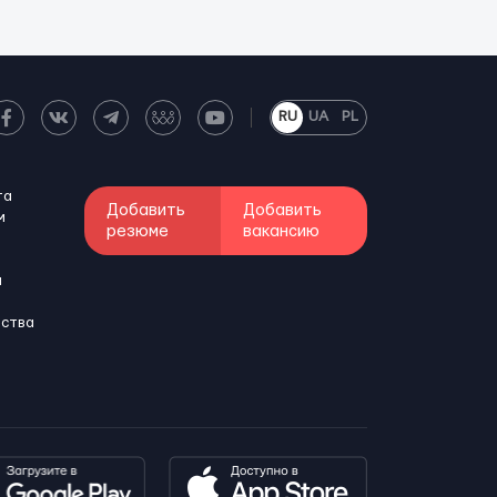
RU
UA
PL
та
Добавить
Добавить
м
резюме
вакансию
и
бства