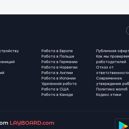
стройству
Работа в Европе
Публичная офер
Работа в Польше
Как мы проверяе
раницей
Работа в Германии
работодателей
Работа в Норвегии
Отказ от
ий
Работа в Англии
ответственност
Работа в Испании
Современное
Удаленная работа
утверждение ра
Работа в США
Политика жалоб
Работа в Канадe
Кодекс этики
 от
LAYBOARD.com