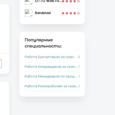
OTTO Work Force
Randstad
Популярные
специальности
:
й
Работа Бухгалтером за границей
2
→
Работа Кладовщиком за границей
1
→
Работа Менеджером по продажам за границей
1
→
Работа Разнорабочим за границей
1
→