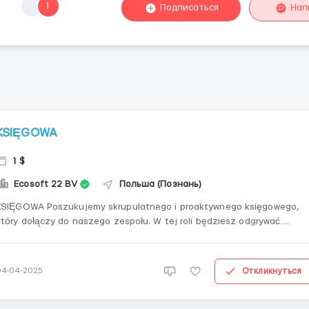
1
Подписаться
Нап
KSIĘGOWA
1 $
Ecosoft 22 BV
Польша (Познань)
GOWA Poszukujemy skrupulatnego i proaktywnego księgowego,
który dołączy do naszego zespołu. W tej roli będziesz odgrywać
kluczową rolę w procesach finansowych, dbając o dokładność
dokumentacji księgowej oraz zgodność z obowiązującymi przepisami.
Główne obowiązki Wspieranie...
Откликнуться
04-04-2025