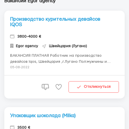
Вакансии Egor agency
Производство курительных девайсов
IQOS
3800-4000 €
Egor agency
Швейцария (Лугано)
ВАКАНСИЯ ПЛАТНАЯ Работник на производство
девайсов Iqos, Швейцария ,г.Лугано Пол:мужчины и
женщины, семейные пары Возраст: 19 – 55 лет Опыт
05-08-2022
работы: без опыта работы Обязанности: Требуются
работники на производство девайсов Iqos. Рабочие
условия: Рабочая одежда предоставлена з...
Откликнуться
Упаковщик шоколада (Milka)
3500 €