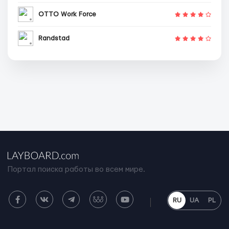
OTTO Work Force
Randstad
Портал поиска работы во всем мире.
RU
UA
PL