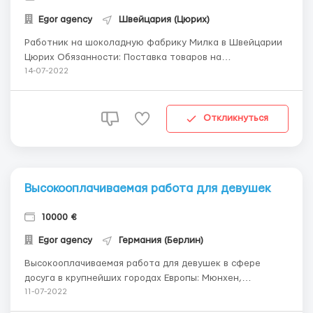
Egor agency
Швейцария (Цюрих)
Работник на шоколадную фабрику Милка в Швейцарии
Цюрих Обязанности: Поставка товаров на
производственной линии для обеспечения
14-07-2022
непрерывности производства; Упаковка и сортировка
готовой продукции; Контроль качества готовой,
отбраковка готовой продукции. Оплата труда: 3300-
Откликнуться
3500 евро (чистыми) 14...
Высокооплачиваемая работа для девушек
10000 €
Egor agency
Германия (Берлин)
Высокооплачиваемая работа для девушек в сфере
досуга в крупнейших городах Европы: Мюнхен,
Франкфурт, Кельн, Люксембург, Париж. Для ухоженых
11-07-2022
девочек, которые хотят работать и зарабатывать. У