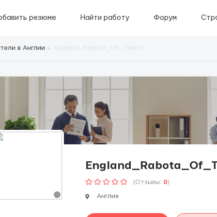
обавить резюме
Найти работу
Форум
Стр
тели в Англии
England_Rabota_Of_Talent
England_Rabota_Of_T
(Отзывы:
0
)
Англия