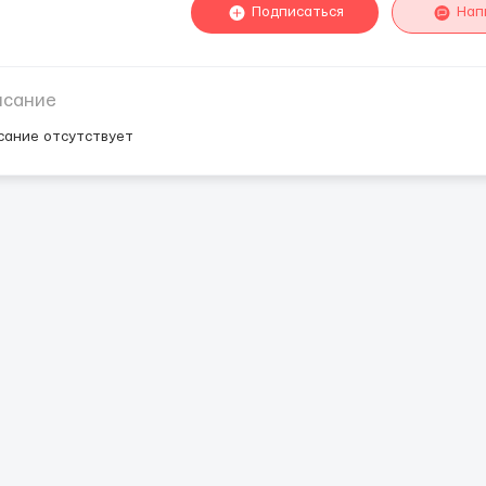
Подписаться
Нап
исание
сание отсутствует