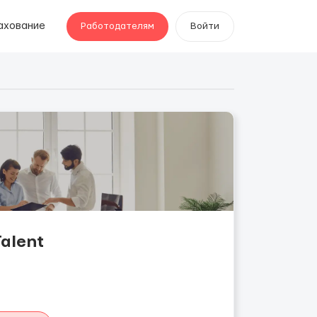
ахование
Работодателям
Войти
alent