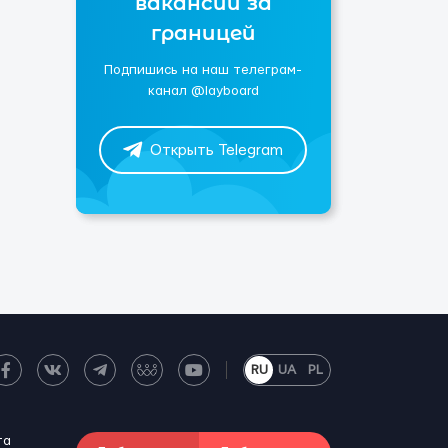
вакансии за
границей
Подпишись на наш телеграм-
канал @layboard
Открыть Telegram
RU
UA
PL
та