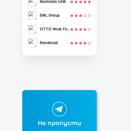
Nostrada UAB
EWL Group
OTTO Work Force
Randstad
Не пропусти