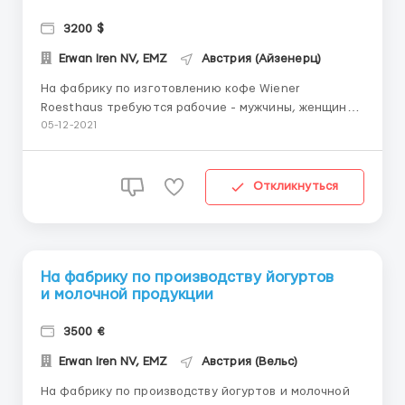
3200 $
Erwan Iren NV, EMZ
Австрия (Айзенерц)
На фабрику по изготовлению кофе Wiener
Roesthaus требуются рабочие - мужчины, женщины
и семейные пары до 57 лет. Обязанности : -
05-12-2021
упаковка готовой продукции; сортировка; работа на
складе; уборка рабочей поверхности. График
работы по 8-10 часов 5-6 дней в неделю. Также
Откликнуться
можно брать ...
На фабрику по производству йогуртов
и молочной продукции
3500 €
Erwan Iren NV, EMZ
Австрия (Вельс)
На фабрику по производству йогуртов и молочной