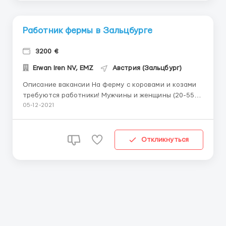
Работник фермы в Зальцбурге
3200 €
Erwan Iren NV, EMZ
Австрия (Зальцбург)
Описание вакансии На ферму с коровами и козами
требуются работники! Мужчины и женщины (20-55),
семейные пары. За хорошую ЗП (15 евро в час) от
05-12-2021
Вас требуется: уборка вольеров, следить за
питанием животных, приготовление еды для
животных, следить за состоянием животных, выгул
Откликнуться
отдельных живот...