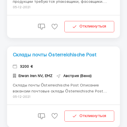
продукции требуются упаковщики, фасовщики.
Требования: мужчины, женщины, семейные пары до
05-12-2021
60 лет; отсутствие вредных привычек; трудолюбие и
ответственность к работе. Оплата 16 Евро в час.
График работы 6 дней в неделю по 8 часов в д...
Откликнуться
Склады почты Österreichische Post
3200 €
Erwan Iren NV, EMZ
Австрия (Вена)
Склады почты Österreichische Post Описание
вакансии почтовые склады Österreichische Post
требуются работники. мужчины и женщины,
05-12-2021
семейные пары возрастом от 18 до 50 лет; знание
языка и опыт работы не тебуется; усидчивость,
ответственность. Оплата: 14-16 евро в час Рабо...
Откликнуться