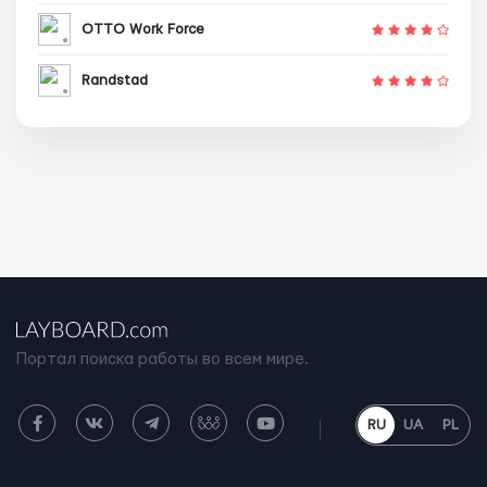
OTTO Work Force
Randstad
Портал поиска работы во всем мире.
RU
UA
PL