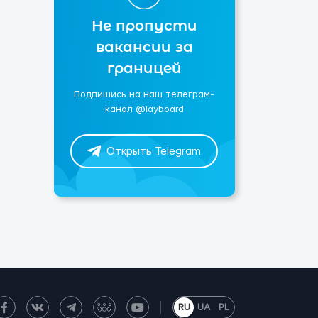
Не пропусти
вакансии за
границей
Подпишись на наш телеграм-
канал @layboard
Открыть Telegram
RU
UA
PL