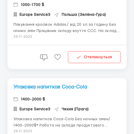
1000-1700 $
Europe Service3
Польша (Зелёна-Гура)
Пакування кросівок Adidas/ від 20 зл за годину Без
нічних змін Працівник складу взуття ССС. На складі
є товари Adidas, Puma, Fila, Vans тощо. Приїзд на
29-11-2023
оформлення у Познань. З офісу на місце роботи та
проживання у місто Зелена Гура відвозить
координатор Телефон\Вайбер +380733335340 *З...
Откликнуться
Упаковка напитков Сoca-Cola
1400-2000 $
Europe Service3
Чехия (Прага)
Упаковка напитков Сoca-Cola Без ночных смен/
1400-2000$* Работа на складе продуктового
интернет-магазина. Сбор и упаковка напитков, и
29-11-2023