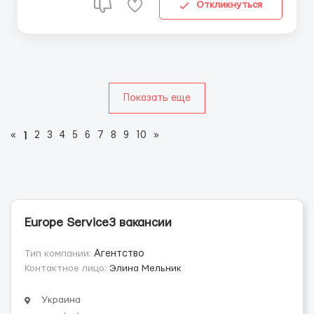
Беларуси Телефон\Вайбер +380733335340
Откликнуться
*Заработная плат...
Показать еще
«
2
3
4
5
6
7
8
9
10
»
1
Europe Service3 вакансии
Тип компании:
Агентство
Контактное лицо:
Элина Мельник
Украина