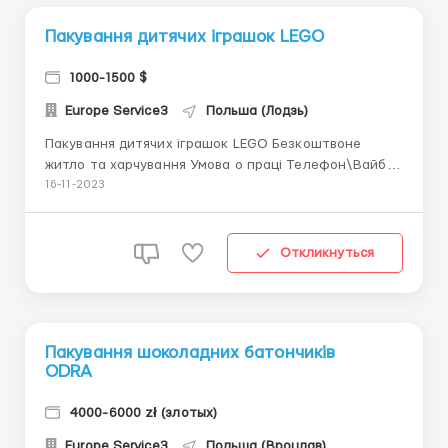
Пакування дитячих іграшок LEGO
1000-1500 $
Europe Service3
Польша (Лодзь)
Пакування дитячих іграшок LEGO Безкоштвоне
житло та харчування Умова о праці Телефон\Вайбер
+380733335340 DHL Smyk – логістична компанія, яка
16-11-2023
обслуговує замовлення одного з найбільших
інтернет-магазинів, що пропонують дитячий одяг та
іграшки. *ЗАРОБІТНА ПЛАТА* - робота на умо...
Откликнуться
Пакування шоколадних батончиків
ODRA
4000-6000 zł (злотых)
Europe Service3
Польша (Вроцлав)