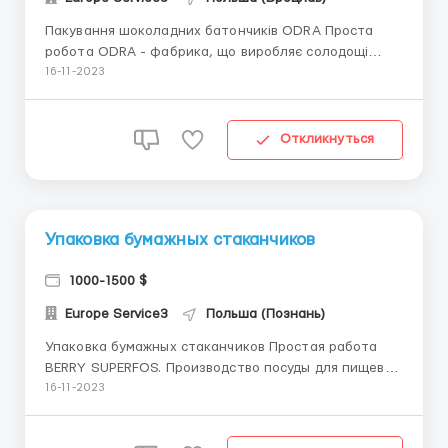
Пакування шоколадних батончиків ODRA Проста
робота ODRA - фабрика, що виробляє солодощі
Телефон\Вайбер +380733335340 *ЗАРОБІТНА
16-11-2023
ПЛАТА* - погодинна оплата праці - 18.24 злотих
чистими за годину - 18,90 для працівників до 26
років - 23.50 для працівників зі статусом студента
Откликнуться
(до...
Упаковка бумажных стаканчиков
1000-1500 $
Europe Service3
Польша (Познань)
Упаковка бумажных стаканчиков Простая работа
BERRY SUPERFOS. Производство посуды для пищевой
промышленности, а именно картонно-пластиковых
16-11-2023
судков для еды. Необходимо знание польского на
уровне А2. Принимаем граждан Украины, Молдовы,