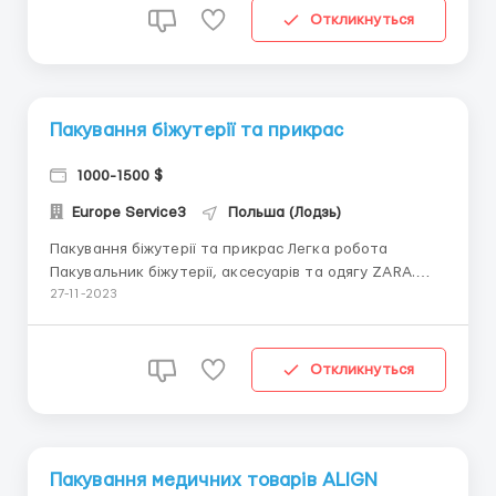
*Заработная плата* - 20 злотых чистыми в час -
Откликнуться
18,98 злоты...
Пакування біжутерії та прикрас
1000-1500 $
Europe Service3
Польша (Лодзь)
Пакування біжутерії та прикрас Легка робота
Пакувальник біжутерії, аксесуарів та одягу ZARA.
Склад Arvato. Телефон\Вайбер +380733335340
27-11-2023
*ЗАРОБІТНА ПЛАТА* - 18,08 злотих чистими за
годину - 23,50 злотих чистими за годину для
працівників до 26 років + премії 100-800 злотих + да...
Откликнуться
Пакування медичних товарів ALIGN