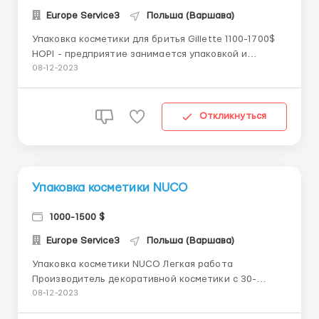
Europe Service3
Польша (Варшава)
Упаковка косметики для бритья Gillette 1100-1700$
HOPI - предприятие занимается упаковкой и
формированием заказов таких марок Douglas, P&G
08-12-2023
(Gillete, Pampers, Lenor) Телефон\Вайбер
+380733335340 *Заработная плата* - средняя
зарплата 5600-6500 злотых в месяц - *21,30 злотых
Откликнуться
в ...
Упаковка косметики NUCO
1000-1500 $
Europe Service3
Польша (Варшава)
Упаковка косметики NUCO Легкая работа
Производитель декоративной косметики с 30-
летним опытом . В основном фабрика производит
08-12-2023
кремы для крупнейших косметических брендов .