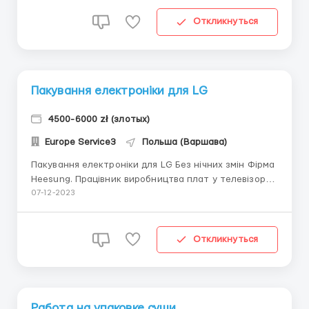
Подробно с деятельностью предприятия можно
ознакомиться на их официальном сайте
Откликнуться
Телефон\Вайбер +380733335340 *Зарпл...
Пакування електроніки для LG
4500-6000 zł (злотых)
Europe Service3
Польша (Варшава)
Пакування електроніки для LG Без нічних змін Фірма
Heesung. Працівник виробництва плат у телевізори
LG. *Хороший варіант для людей, які хочуть знайти
07-12-2023
собі роботу без нічних змін з можливістю розвитку
та кар'єрного росту.* Оформлення в Варшаві
Телефон\Вайбер +380733335340 *ЗАРОБІТНА ПЛ...
Откликнуться
Работа на упаковке суши