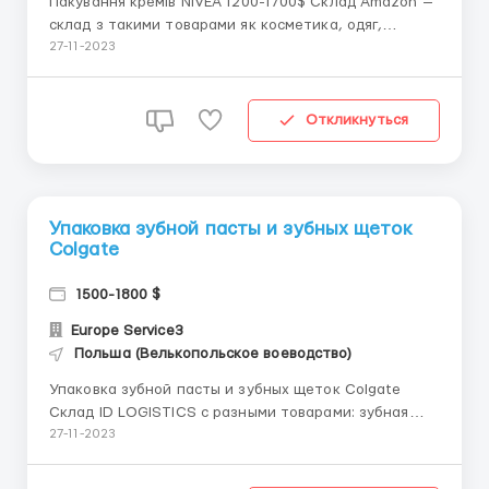
Пакування кремів NIVEA 1200-1700$ Склад Amazon —
склад з такими товарами як косметика, одяг,
електроніка, товари для дому тощо
27-11-2023
Телефон\Вайбер +380733335340 *ЗАРОБІТНА
ПЛАТА* - середня заробітна плата 5000-7000
злотих чистими - 20.00 злотих чистими за годину -
Откликнуться
24,3 злотих ч...
Упаковка зубной пасты и зубных щеток
Colgate
1500-1800 $
Europe Service3
Польша (Велькопольское воеводство)
Упаковка зубной пасты и зубных щеток Colgate
Склад ID LOGISTICS с разными товарами: зубная
паста Colgate, косметика Nivea, Avon, Loreal,
27-11-2023
наушники, электроника, украшения и товары для
дома и тд. Телефон\Вайбер +380733335340