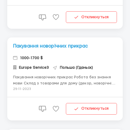
разных продуктов питания, работа со сканером.
Работа несложная, всему учат на месте. Сканер
можно освоить через 20 минут, там есть украинский
Откликнуться
язык. Телефон\Вайб...
Пакування новорічних прикрас
1000-1700 $
Europe Service3
Польша (Гданьск)
Пакування новорічних прикрас Робота без знання
мови Склад з товарами для дому (декор, новорічні
товари) та одягом. Легка робота на теплому складі
29-11-2023
одягу, не вимагає досвіду та знань! Склад Lpp
Телефон\Вайбер +380733335340 *ЗАРОБІТНА
ПЛАТА* - 19,50 злотих чистими за годину - 20,50...
Откликнуться