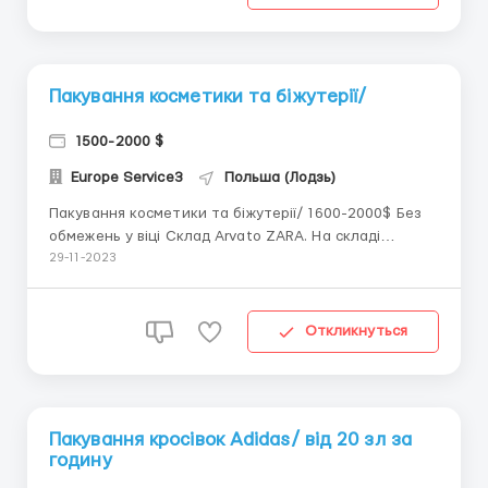
получи...
Пакування косметики та біжутерії/
1500-2000 $
Europe Service3
Польша (Лодзь)
Пакування косметики та біжутерії/ 1600-2000$ Без
обмежень у віці Склад Arvato ZARA. На складі
присутні такі товари як біжутерія, одяг, товари для
29-11-2023
дому, косметика, аксесуари. Телефон\Вайбер
+380733335340 *ЗАРОБІТНА ПЛАТА* - 21 злотий
чистими за годину - 26 злотих для працівників до...
Откликнуться
Пакування кросівок Adidas/ від 20 зл за
годину