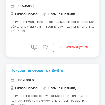
1000-1500 $
Europe Service3
Польша (Вроцлав)
Пакування медичних товарів ALIGN Умова о праці Без
обмежень у віці* Align Technology – це підприємство,
розташоване в Польщі, з головним офісом у
27-11-2023
Вроцлаві. Компанія працює в галузі виробництва
медичного обладнання та матеріалів. *Необхідні
працівники зі знанням польської мови.* Телеф...
Откликнуться
Пакування серветок Swiffer
1100-1600 $
Europe Service3
Польша (Вроцлав)
Пакування серветок Swiffer Без нічних змін Склад
ACTION. Робота на сучасному складі товарів: в