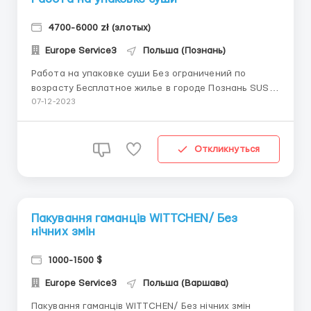
4700-6000 zł (злотых)
Europe Service3
Польша (Познань)
Работа на упаковке суши Без ограничений по
возрасту Бесплатное жилье в городе Познань SUSHI
FOOD - производитель суши, готовой японской и
07-12-2023
азиатской кухни Телефон\Вайбер +380733335340
*Зарплата* - средняя зарплата в месяц выходит
1200-1600$ - почасовая оплата труда - 18,08 з...
Откликнуться
Пакування гаманців WITTCHEN/ Без
нічних змін
1000-1500 $
Europe Service3
Польша (Варшава)
Пакування гаманців WITTCHEN/ Без нічних змін