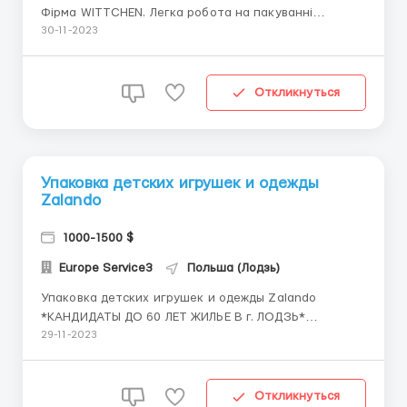
Фірма WITTCHEN. Легка робота на пакуванні
каманців, сумочок, валіз. Всі товари легкі.
30-11-2023
Телефон\Вайбер +380733335340 *ЗАРОБІТНА
ПЛАТА* - 20 злотих за годину - 18,98 злотих
чистими в перший місяць - 23,50 для працівників до
Откликнуться
26 років ...
Упаковка детских игрушек и одежды
Zalando
1000-1500 $
Europe Service3
Польша (Лодзь)
Упаковка детских игрушек и одежды Zalando
*КАНДИДАТЫ ДО 60 ЛЕТ ЖИЛЬЕ В г. ЛОДЗЬ*
Телефон\Вайбер +380733335340 *Umowa o pracę*
29-11-2023
Ставка: базовая месячная – 4114 зл брутто + бонус
за работу в СБ и ВС +70 зл брутто/день + ночные
смены +20% почасовой ставки + возможность
Откликнуться