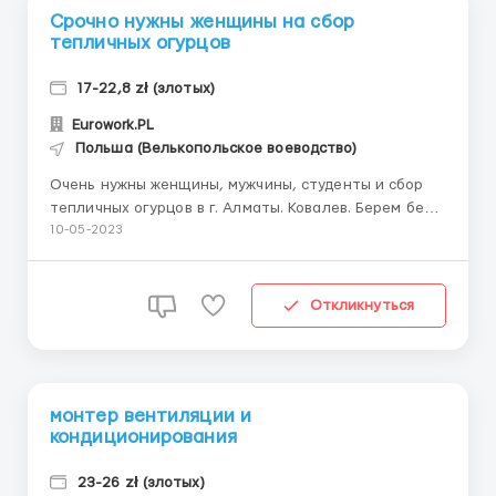
Срочно нужны женщины на сбор
тепличных огурцов
17-22,8 zł (злотых)
Eurowork.PL
Польша (Велькопольское воеводство)
Очень нужны женщины, мужчины, студенты и сбор
тепличных огурцов в г. Алматы. Ковалев. Берем без
особого труда, без знания языка. БЕСПЛАТНОЕ
10-05-2023
ФОРМЛЕНИЕ 1-2 дня. Рабочий день 10-12 часов с
понедельника по пятницу В субботу работают
через 4-6 раз Ставка 17-22,8 зл. Проживание 250
Откликнуться
злотых в...
монтер вентиляции и
кондиционирования
23-26 zł (злотых)