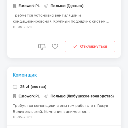
Eurowork.PL
Польша (Гданьск)
Требуется установка вентиляции и
кондиционирования. Крупный подрядчик систем
обнавления и нентиляции ищет монтажник в г.
10-05-2023
Гданьск. Цитаты: - проектирование системы
вентиляции, кондиционирования и оттаивания, -
выполнение заранее установленных учреждений, -
Откликнуться
обслуживание заранее установленных у...
Каменщик
25 zł (злотых)
Eurowork.PL
Польша (Любушское воеводство)
Требуется каменщики с опытом работы в г. Гожув
Великопльский. Компания занимается
строительством многоквартирных домов. Ставка 25
10-05-2023
зл в час нетто Рабочий день 8-10 часов с