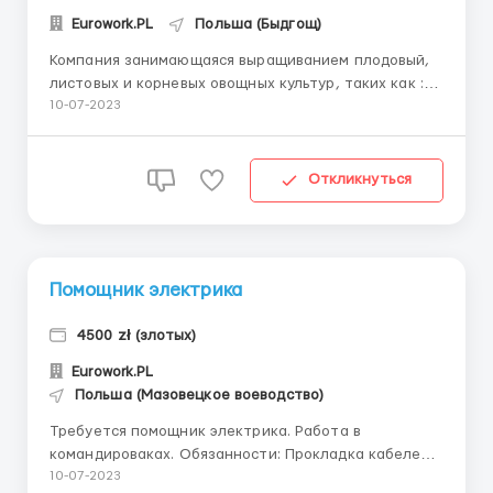
Eurowork.PL
Польша (Быдгощ)
Компания занимающаяся выращиванием плодовый,
листовых и корневых овощных культур, таких как :
Капуста, лук-порей, салат и т.д. ОБЯЗАННОСТИ:
10-07-2023
уход за растениями, сбор урожая, подготовка к
транспортировке. ЛОКАЛИЗАЦИЯ: Inowrocław ( 40 км
от Быдгоща) ГРАФИК РАБОТЫ : по 10 - 12 часов, в 1
Откликнуться
смену ...
Помощник электрика
4500 zł (злотых)
Eurowork.PL
Польша (Мазовецкое воеводство)
Требуется помощник электрика. Работа в
командироваках. Обязанности: Прокладка кабелей и
монтаж внутреннего освещения в промышленных и
10-07-2023