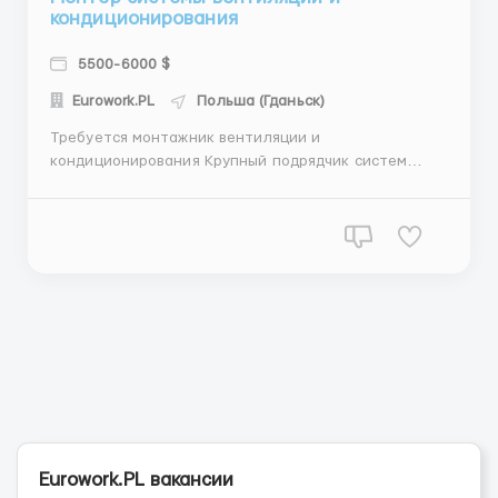
кондиционирования
5500-6000 $
Eurowork.PL
Польша (Гданьск)
Требуется монтажник вентиляции и
кондиционирования Крупный подрядчик систем
кондиционирования и вентиляции ищет
монтажников в г. Гданьск. Обязанности: -
проектирование систем вентиляции,
кондиционирования и отопления, - выполнение
предлагаемых установок, - обслуживание
предлагаемых установок, ...
Eurowork.PL вакансии