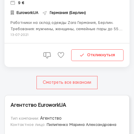
9 €
EuroworkUA
Германия (Берлин)
Работники на склад одежды Zara Германия, Берлин.
Требования: мужчины, женщины, семейные пары до 55
лет; по польской визе с командировочным листом А1,
13-07-2021
паспорту ЕС; без вредных привычек, хорошей
физической форме. Обязанности: упаковка новой
одежды; сортировка товара; укомплектация заказа;
Откликнуться
отбор ...
Смотреть все вакансии
Агентство EuroworkUA
Тип компании:
Агентство
Контактное лицо:
Пилипенко Марина Александровна