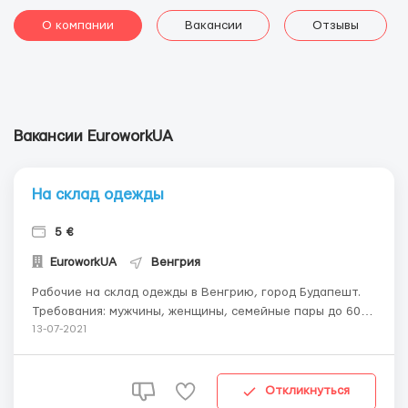
О компании
Вакансии
Отзывы
Вакансии EuroworkUA
На склад одежды
5 €
EuroworkUA
Венгрия
Рабочие на склад одежды в Венгрию, город Будапешт.
Требования: мужчины, женщины, семейные пары до 60
лет; по визе или биометрическому паспорту; желание и
13-07-2021
мотивация к работе; хорошее состояние здоровья, без
вредных привычек. Обязанности:упаковка новой
одежды, проверка на брак, поклейка наклеек ...
Откликнуться