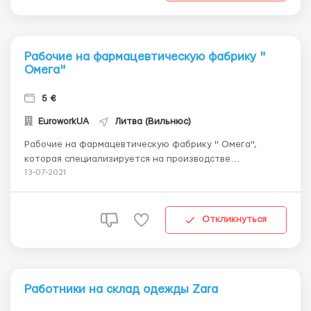
Рабочие на фармацевтическую фабрику "
Омега"
5 €
EuroworkUA
Литва (Вильнюс)
Рабочие на фармацевтическую фабрику " Омега",
которая специализируется на производстве
одноразовых расходных материалов для лабораторий,
13-07-2021
наборов и аксессуаров для переливания(систем
капельниц), катеторы, ветеринарных технических
устройств в Литву город Вильнюс Требования: мужчины,
Откликнуться
женщи...
Работники на склад одежды Zara