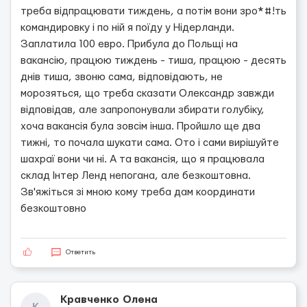
треба відпрацювати тиждень, а потім вони зро*#!ть
командировку і по ній я поїду у Нідерланди.
Заплатила 100 евро. Прибула до Польщі на
вакансію, працюю тиждень - тиша, працюю - десять
днів тиша, звоню сама, відповідають, не
морозяться, що треба сказати Олександр завжди
відповідав, але запропонували збирати голубіку,
хоча вакансія була зовсім інша. Пройшло ще два
тижні, то почала шукати сама. Ото і сами вирішуйте
шахраї вони чи ні. А та вакансія, що я працювала
склад Інтер Ленд непогана, але безкоштовна.
Зв'яжіться зі мною кому треба дам координати
безкоштовно
Ответить
Кравченко Олена