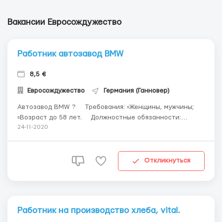
Вакансии Евросождужество
Работник автозавод BMW
8,5 €
Евросождужество
Германия (Ганновер)
Автозавод BMW ? ⠀ Требования: ▫️Женщины, мужчины;
▫️Возраст до 58 лет. ⠀ Должностные обязанности:
✔️Маркировка деталей; ✔Проверка деталей на брак;
24-11-2020
✔Удаление лишних элементов. ⠀ ⏰График: 6 дней в
неделю, 9-11 часов в день, можно брать доп. часы. ⠀ ?
Зарплата: 2045-2500 евро в месяц. ⠀ ?...
Откликнуться
Работник на производство хлеба, vital.