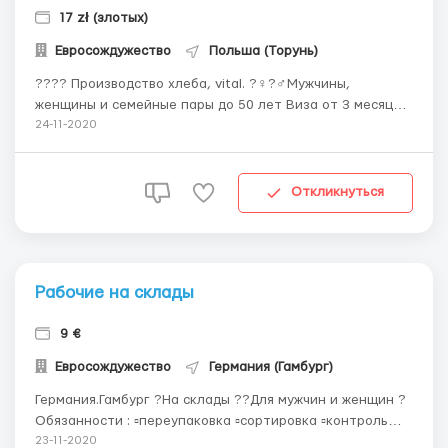
17 zł (злотых)
Евросождужество
Польша (Торунь)
???? Производство хлеба, vital. ?‍♀️?‍♂️Мужчины,
женщины и семейные пары до 50 лет Виза от 3 месяцев
и безвиз Требования☝️ Возраст до 45 лет Очень
24-11-2020
хорошее здоровье, нет проблем с позвоночником
Умение работать в группе мануальные способности
пунктуальность, ответственность, желание ...
Откликнуться
Рабочие на склады
9 €
Евросождужество
Германия (Гамбург)
Германия.Гамбург ?На склады ??Для мужчин и женщин ?
Обязанности : ▫️переупаковка ▫️сортировка ▫️контроль
качества ▫️формирование палет ▫️обматывание палет
23-11-2020