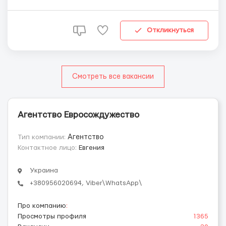
полиэтиленом ?Товар : ▫️Продукты питания? ;
▫️текстиль? ; ▫️автодетали⚙️ ; ▫️замороженные продукты?;
▫️овощи,фрукты?? . ▫️тар...
Откликнуться
Смотреть все вакансии
Агентство Евросождужество
Тип компании:
Агентство
Контактное лицо:
Евгения
Украина
+380956020694, Viber\WhatsApp\
Про компанию
:
Просмотры профиля
1365