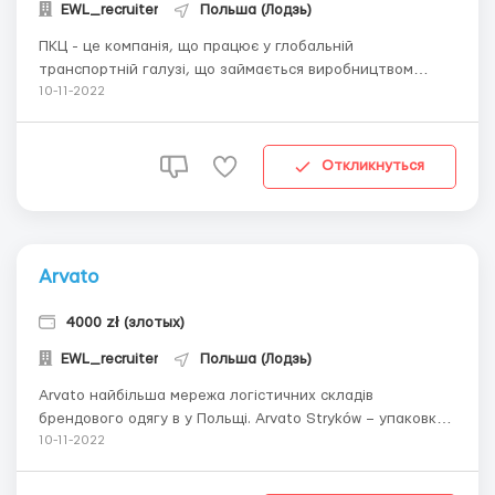
EWL_recruiter
Польша (Лодзь)
ПКЦ - це компанія, що працює у глобальній
транспортній галузі, що займається виробництвом
безлічі різних деталей та компонентів (мікросхем,
10-11-2022
електричних проводів). РОБОТА Робота полягає у
виконанні допоміжних функцій на виробництві: робота
на стаціонарних макетах (де монтуються дроти за
Откликнуться
схемою...
Arvato
4000 zł (злотых)
EWL_recruiter
Польша (Лодзь)
Arvato найбільша мережа логістичних складів
брендового одягу в у Польщі. Arvato Stryków – упаковка
одягу ZARA i H&M; Arvato Błonie – упаковка косметики і
10-11-2022
парфумів Sephora, Dooglas. Обов’язки: пакування
товару; комплектація замовлень; робота з сканером.