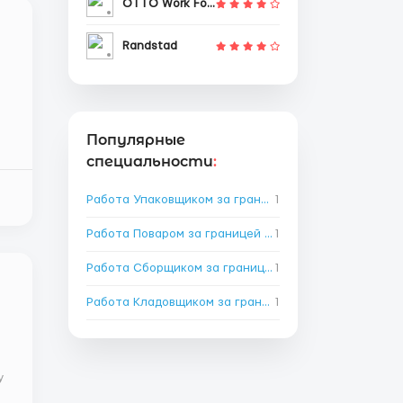
OTTO Work Force
Randstad
Популярные
специальности
:
Работа Упаковщиком за границей
1
→
Работа Поваром за границей
→
1
Работа Сборщиком за границей
1
→
Работа Кладовщиком за границей
1
→