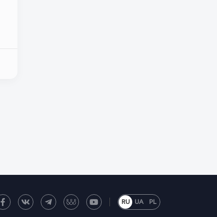
RU
UA
PL