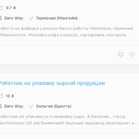
9.7 €
Ewro Way
Германия (Мангейм)
абота на фабрике Lavazza Место работы: Mannheim, Германия
Обязанности: Упаковка кофе Lavazza, сортировка, контроль
тва. Упаковка для транспортировки, стикеровка. Требование :
Мужчины, женщины, семейные пары Польская виза,
биометрический паспорт. Возраст от 18 до 60 лет Условия: Гра...
Работник на упаковку сырной продукции
10 €
Ewro Way
Бельгия (Брюгге)
аботник на упаковку и стикеровку сыра . В Бельгию , город
ufchateau (20 км) Внимание!!! Крупный сырзавод приглашает на
работу сотрудников для работы в новом цеху по производству
авленого сыра Работа не трудная и не требует специальных