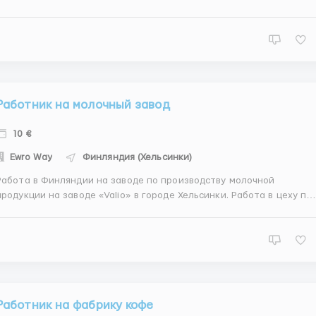
ейные пары; — до 55 лет. Работа только для граждан СНГ, по
биометрии, польской визе , паспорте ЕС или карте побыта. Работ
заключается в: &mdas...
Работник на молочный завод
10 €
Ewro Way
Финляндия (Хельсинки)
Работа в Финляндии на заводе по производству молочной
родукции на заводе «Valio» в городе Хельсинки. Работа в цеху по
разливу готового продукта по упаковкам (молоко, йогурты). Суть
работы заключается в контроле скорости работы конвеера,
отсортировки бракованных упаковок, подачи у...
Работник на фабрику кофе