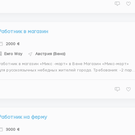
навыков, но нацелена на внимательных и сосредото...
Работник в магазин
2000 €
Ewro Way
Австрия (Вена)
Работник в магазин «Микс -март» в Вене Магазин «Микс-март»
для русскоязычных небедных жителей города. Требования: -2 пары
(м+ж). -Строго после 35 лет. -Можно по безвизу. Обязанности:
-выгрузка продукции (мужчины) - выкладка (м+ж) -работа за
прилавком (м+ж) Условия:...
Работник на ферму
3000 €