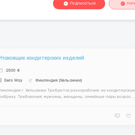
Подписаться
Нап
Упаковщик кондитерских изделий
2500 €
Ewro Way
Финляндия (Хельсинки)
нляндия г. Хельсинки Требуются разнорабочие на кондитерскую
фабрику :Требования: мужчины, женщины, семейные пары возраст
8 — 55 лет включительно желание работать Описание: Работа
происходит на производственной линии, Упаковка продукции и
контроль ее качества.Помещение комфортное и сов...