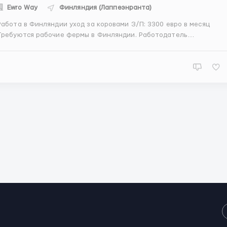
Ewro Way
Финляндия (Лаппеэнранта)
абота в Финляндии уход за коровами З/П: 3300 евро в месяц
ребуются рабочие фермы в Финляндии. Работодатель
редоставляет бесплатное проживание и питание. Обязанности:
уход за коровами, участие в процессе автоматизированного
доения. Требуется умение работать на фермах с аппаратоми а...