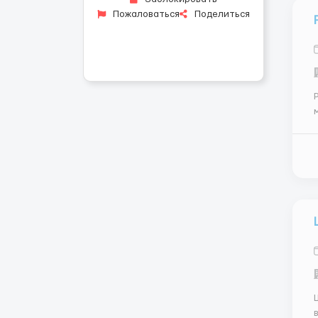
Пожаловаться
Поделиться
Р
т
те
Ш
в