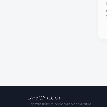
Р
Т
п
Портал поиска работы во всем мире.