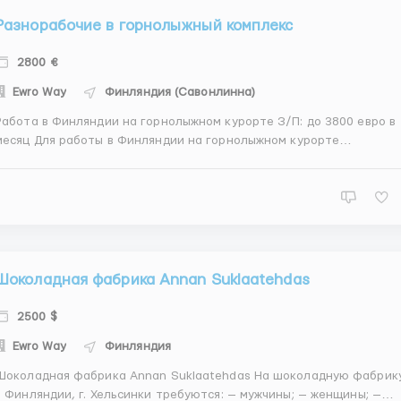
Разнорабочие в горнолыжный комплекс
2800 €
Ewro Way
Финляндия (Савонлинна)
абота в Финляндии на горнолыжном курорте З/П: до 3800 евро в
месяц Для работы в Финляндии на горнолыжном курорте
ребуются соискатели с опытом и без. Всем работникам
предоставляется бесплатное проживание и питание на
рритории комплекса. Заработная плата составляет от 2800 до
3800 евро в...
Шоколадная фабрика Annan Suklaatehdas
2500 $
Ewro Way
Финляндия
околадная фабрика Annan Suklaatehdas На шоколадную фабрику
 Финляндии, г. Хельсинки требуются: — мужчины; — женщины; —