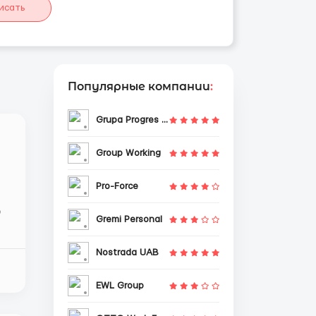
исать
Популярные компании
:
Grupa Progres Sp. z o.o.
Group Working
Pro-Force
Gremi Personal
Nostrada UAB
EWL Group