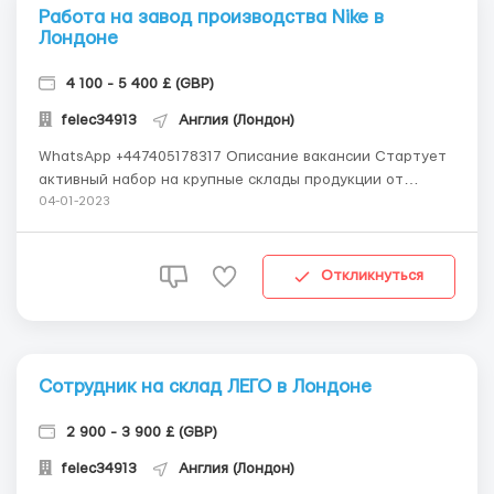
Работа на завод производства Nike в
Лондоне
4 100 - 5 400 £ (GBP)
felec34913
Англия (Лондон)
WhatsApp +447405178317 Описание вакансии Стартует
активный набор на крупные склады продукции от
заводов NIKE в Англии. Склад расположен в Лондоне.
04-01-2023
Зарплата в месяц - 4100-5400 £ ️ На работу набираем:
Мужчин/женщин/семейные пары возрастом от 18 до 60
лет Открываем визу T...
Откликнуться
Сотрудник на склад ЛЕГО в Лондоне
2 900 - 3 900 £ (GBP)
felec34913
Англия (Лондон)