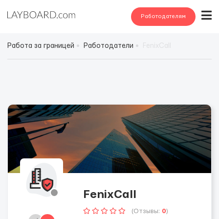
Работодателям
Работа за границей
Работодатели
FenixCall
FenixCall
(Отзывы:
0
)