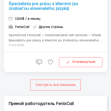
Špecialista pre prácu s klientmi (so
znalosťou slovenského jazyka)
1200$ / в месяц
FenixCall
Другие страны
Spoločnosť Fenixcall — medzinárodné call centrum — hľadá
špecialistu pre prácu s klientmi so znalosťou slovenského
jazyka. Forma práce: práca na diaľku, z domu. Klienti
11-03-2026
zanechávajú žiadosti na webovej stránk...
Откликнуться
Смотреть все вакансии
Прямой работодатель FenixCall