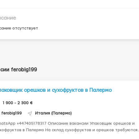
исание
сание отсутствует
сии ferobig199
паковщик орешков и сухофруктов в Палермо
1 900 - 2 300 €
ferobig199
Италия (Палермо)
App +447405178317 Описание вакансии Упаковщик орешков и
уктов в Палермо На склад сухофруктов и орешков требуются
мейные пары, мужчины и женщины до 55 лет для упаковки продукц