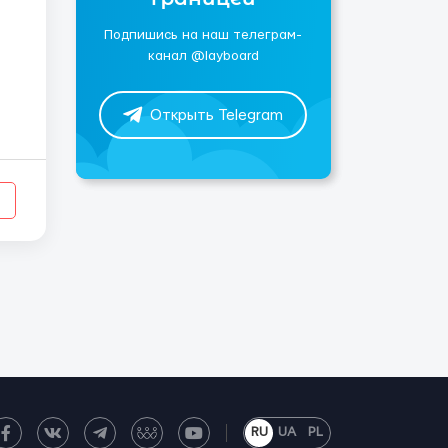
Подпишись на наш телеграм-
канал @layboard
Открыть Telegram
RU
UA
PL