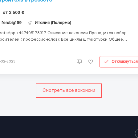
от 2 500 €
ferobig199
Италия (Палермо)
App +447405178317 Описание вакансии Проводится набор
ителей ( профессионалов): Все циклы штукатурки Общее
тельство Перекрытия Объект: Италия Grosseto ( Провинция
 работы : Оплата: 12 евро/час 5 рабочих дней в
делю, 2 выходных Питание +проживание - ...
Откликнуться
-02-2023
Смотреть все вакансии