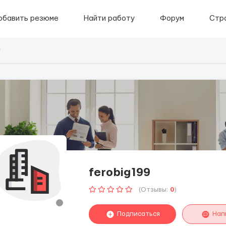
обавить резюме
Найти работу
Форум
Стр
9
ferobig199
(Отзывы:
0
)
Подписаться
Нап