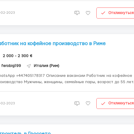
: - сортировать и упаковывать фисташки, арахис, фундук,
шью и др.и подготавливать т...
Откликнуться
-02-2023
аботник на кофейное производство в Риме
2 000 - 2 300 €
ferobig199
Италия (Рим)
App +447405178317 Описание вакансии Работник на кофейное
оизводство Мужчины, женщины, семейные пары, возраст до 55 лет
бочий график: 6 дней в неделю по 8 часов, или 5 дней в неделю по
сов. Работа в цехах. Температура в цехах постоянно
ддерживается 20-25 градусов. Рабочая фор...
Откликнуться
-02-2023
троитель в Гроссето