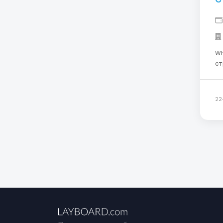
Whats
стро
строи
Тоскана) Условия
не
22