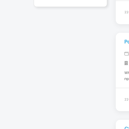
Обязанности
ке
22
Р
Whats
пр
Ра
ча
по
22
С