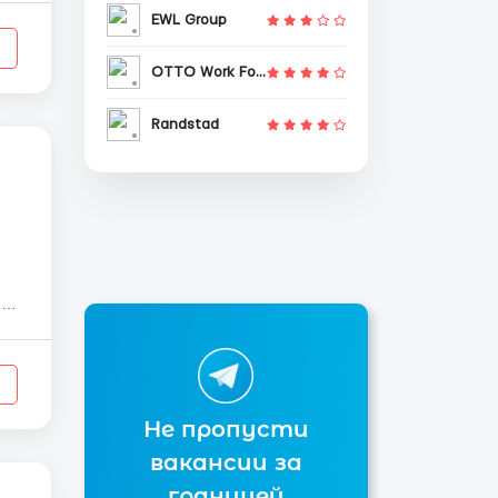
EWL Group
OTTO Work Force
Randstad
.
 10
Не пропусти
вакансии за
границей