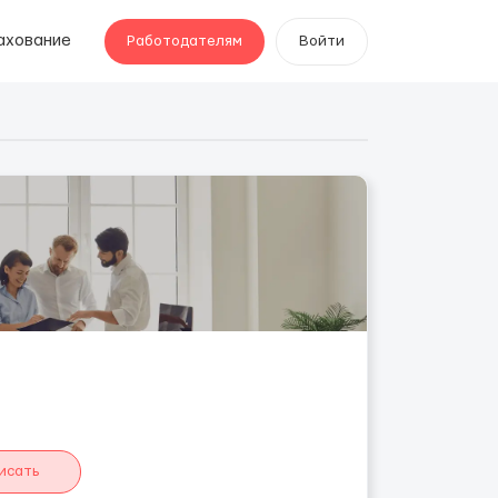
ахование
Работодателям
Войти
исать