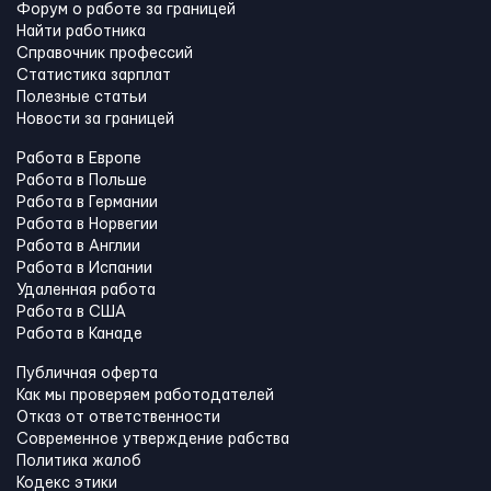
Форум о работе за границей
Найти работника
Справочник профессий
Статистика зарплат
Полезные статьи
Новости за границей
Работа в Европе
Работа в Польше
Работа в Германии
Работа в Норвегии
Работа в Англии
Работа в Испании
Удаленная работа
Работа в США
Работа в Канадe
Публичная оферта
Как мы проверяем работодателей
Отказ от ответственности
Современное утверждение рабства
Политика жалоб
Кодекс этики