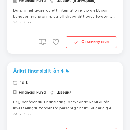
Financial Fund
Швеция (Виммербю)
Du är innehavare av ett internationellt projekt som
behöver finansiering, du vill skapa ditt eget företag,
investera i dina aktiviteter, gå med oss ​​för att ta del
23-12-2022
av våra kort- och långfristiga låneerbjudanden. Vi
diversifierar inom flera områ...
Откликнуться
Årligt finansiellt lån 4 %
10 $
Financial Fund
Швеция
Hej, behöver du finansiering, betydande kapital för
investeringar, fonder för personligt bruk? Vi ger dig ett
återbetalningsbart finansiellt lån vid ett visst datum.
23-12-2022
Fast årlig ränta på 4% Detta är en möjlighet som gör
att du kan förver...