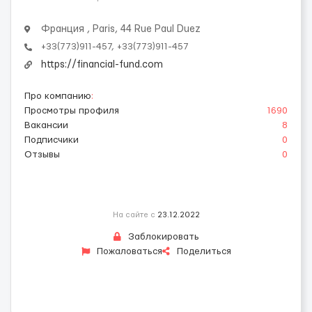
Франция , Paris, 44 Rue Paul Duez
+33(773)911-457, +33(773)911-457
https://financial-fund.com
Про компанию
:
Просмотры профиля
1690
Вакансии
8
Подписчики
0
Отзывы
0
На сайте с
23.12.2022
Заблокировать
Пожаловаться
Поделиться