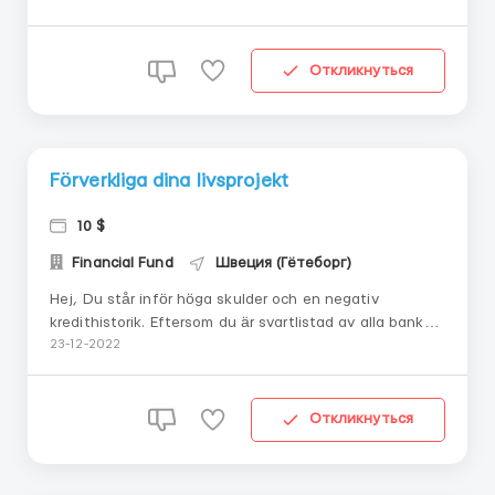
skillnad från konventionella banker. Därmed har du
möjlighet att ...
Откликнуться
Förverkliga dina livsprojekt
10 $
Financial Fund
Швеция (Гётеборг)
Hej, Du står inför höga skulder och en negativ
kredithistorik. Eftersom du är svartlistad av alla banker
måste du kontakta en privat långivare för att ansöka
23-12-2022
om ett lån som gör att du kan investera i dina projekt.
Lösningen är nu i...
Откликнуться