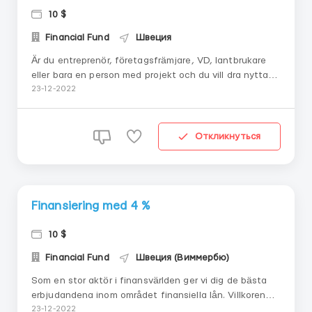
10 $
Financial Fund
Швеция
Är du entreprenör, företagsfrämjare, VD, lantbrukare
eller bara en person med projekt och du vill dra nytta
av medel för att investera i ditt projekt har du kommit
23-12-2022
till rätt plats. Få ett lån på 5 000 till 575 000 000 euro
till 4% per år. ...
Откликнуться
Finansiering med 4 %
10 $
Financial Fund
Швеция (Виммербю)
Som en stor aktör i finansvärlden ger vi dig de bästa
erbjudandena inom området finansiella lån. Villkoren
för att få lån är flexibla och mindre krävande, till
23-12-2022