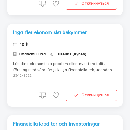
Откликнуться
Inga fler ekonomiska bekymmer
10 $
Financial Fund
Швеция (Лулео)
Lös dina ekonomiska problem eller investera i ditt
företag med våra långsiktiga finansiella erbjudanden.
Få finansiella lån från 5 000 EUR till 575 000 000 EUR
23-12-2022
med fullständig sinnesfrid till en fast årlig ränta på 4
%... Kontakta os...
Откликнуться
Finansiella krediter och investeringar