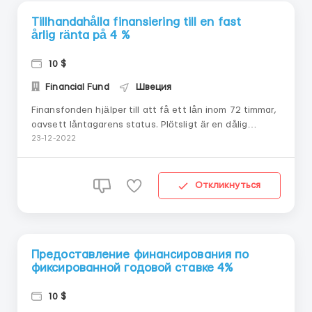
Tillhandahålla finansiering till en fast
årlig ränta på 4 %
10 $
Financial Fund
Швеция
Finansfonden hjälper till att få ett lån inom 72 timmar,
oavsett låntagarens status. Plötsligt är en dålig
kredithistorik eller brottslighet inte längre ett hinder för
23-12-2022
att få ett nytt lån. Prenumerera nu och få ett svar frå...
Откликнуться
Предоставление финансирования по
фиксированной годовой ставке 4%
10 $