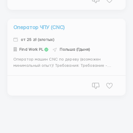
Наявність санітарної книги Де працювати? Вuk ( 25...
Оператор ЧПУ (CNC)
от 25 zł (злотых)
Find Work PL
Польша (Гдыня)
Оператор машин CNC по дереву (возможен
минимальный опыт)! Требования: Требование -
чтение технического рисунка, умение пользоваться
измерительными приборами и коммуникативный
польский. Где работать? Место работы : Braniewo
(100км od Gdańska) Условия работы: Официальн...