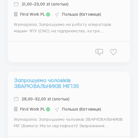
21,00-23,00 zł (злотых)
Find Work PL
Польша (Катовице)
Wymagania: Запрошуємо на роботу операторів
машин ЧПУ (CNC) на підприємство, котре
займається виробництвом автомобільних вихлопних
компонентів . Gdzie pracować? Żory (50km od Katowic)
Warunki pracy: Офіційне працевлаштування : Umowa
zlecenia Ставка від 21,00 - 23,00 зл нет...
Запрошуємо чоловіків
ЗВАРЮВАЛЬНИКІВ МІГ135
28,00-32,00 zł (злотых)
Find Work PL
Польша (Катовице)
Wymagania: Запрошуємо чоловіків ЗВАРЮВАЛЬНИКІВ
МІГ (Вимога: Мати сертифікат)! Зварювання
елементів машин до промисловості Gdzie pracować?