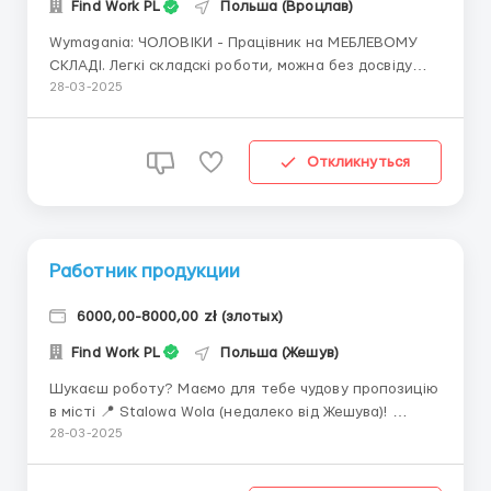
Find Work PL
Польша (Вроцлав)
Wymagania: ЧОЛОВІКИ - Працівник на МЕБЛЕВОМУ
СКЛАДІ. Легкі складскі роботи, можна без досвіду
роботи. Чому треба працювати з нами: ◆ УМОВА О
28-03-2025
ПРАЦЕ; ◆ Супровід на всіх етапах
працевлаштування; ◆ Готуємо документи для карти
побиту; ...
Откликнуться
Работник продукции
6000,00-8000,00 zł (злотых)
Find Work PL
Польша (Жешув)
Шукаєш роботу? Маємо для тебе чудову пропозицію
в місті 📍 Stalowa Wola (недалеко від Жешува)!
Робота для ЧОЛОВІКІВ на заводі з виробництва
28-03-2025
алюмінієвих дисків для автомобілів 🚗 Бонуси на
обіди! 🍲 Кого шукаємо: Оператор машини в