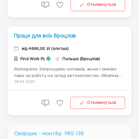
литейний цех — 25,5 зл/год (нетто) Праців...
Откликнуться
Праця для всіх Вроцлав
від 4666,00 zł (злотых)
Find Work PL
Польша (Вроцлав)
Wymagania: Запрошуємо чоловіків, жінок і сімейні
пари на роботу на склад автозапчастин. Обов'язки:
Збір запчастин згідно замовленню. Праця зі
28-03-2025
сканером, з ручним вузком. Чому треба працювати з
нами: ◆ Супровід на всіх етапах працевлаштування;
◆ Готуємо документи для карти побиту; Gdzie ...
Откликнуться
Сварщик - монтёр MIG 135