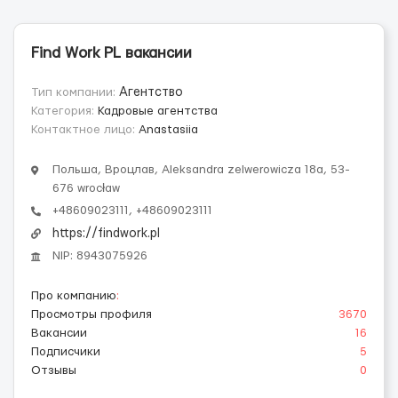
Find Work PL вакансии
Тип компании:
Агентство
Категория:
Кадровые агентства
Контактное лицо:
Anastasiia
Польша, Вроцлав, Aleksandra zelwerowicza 18a, 53-
676 wrocław
+48609023111, +48609023111
https://findwork.pl
NIP: 8943075926
Про компанию
:
Просмотры профиля
3670
Вакансии
16
Подписчики
5
Отзывы
0