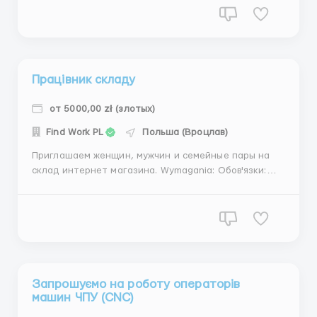
електротехнічного та енергетичного обладнання
підприємства; Ремонт та перевірка обладнання та
машин на ...
Працівник складу
от 5000,00 zł (злотых)
Find Work PL
Польша (Вроцлав)
Приглашаем женщин, мужчин и семейные пары на
склад интернет магазина. Wymagania: Обов'язки:
Пакування товару, комплектація замовлення, робота
зі сканером. Gdzie pracować? Місце роботи:
Pietrzykowice Є доїзд: Wrocław, Wroclavia/Borowska
Wrocław, Legnicka/Niedźwiedzia ...
Запрошуємо на роботу операторів
машин ЧПУ (CNC)