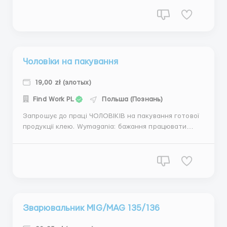
Rybnik (50км od Katowice) Warunki pracy: Офіційне
працевлаштування : Umowa zlecenia Ставка від
28,00зл - 32,00зл нетто (для робітникові д...
Чоловіки на пакування
19,00 zł (злотых)
Find Work PL
Польша (Познань)
Запрошує до праці ЧОЛОВІКІВ на пакування готової
продукції клею. Wymagania: бажання працювати
Gdzie pracować? Plewiska (10 км від ПОЗНАНІ). Warunki
pracy: Робота в 2 зміни по 12 годин. Графік - 3 дні
робочих, 3 вихідних. Є можливість брати додаткові
години СТАВКА 19,...
Зварювальник МIG/MAG 135/136