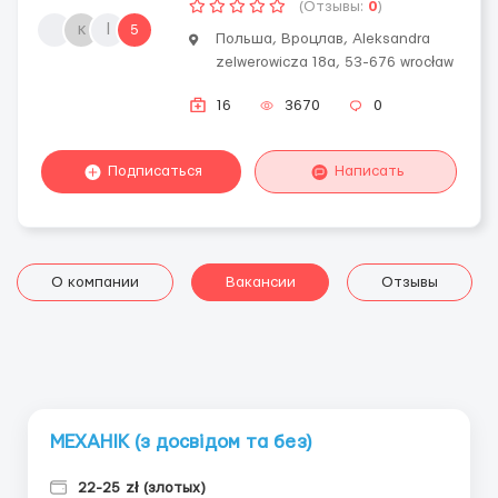
(Отзывы:
0
)
к
l
5
Польша, Вроцлав, Aleksandra
zelwerowicza 18a, 53-676 wrocław
16
3670
0
Подписаться
Написать
О компании
Вакансии
Отзывы
МЕХАНІК (з досвідом та без)
22-25 zł (злотых)