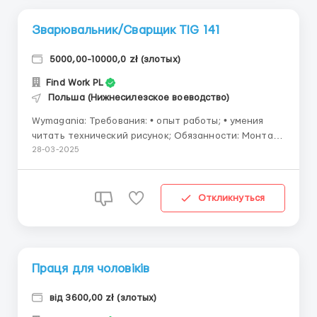
Зварювальник/Сварщик TIG 141
5000,00-10000,0 zł (злотых)
Find Work PL
Польша (Нижнесилезское воеводство)
Wymagania: Требования: • опыт работы; • умения
читать технический рисунок; Обязанности: Монтаж
и сварка тонкостенных трубных агрегатов из
28-03-2025
высоколегированных (нержавеющих) сталей и
никелевых сплавов, составляющих в основном
компоненты авиационных двигателей. Gdzie
Откликнуться
pracować? Горо...
Праця для чоловіків
від 3600,00 zł (злотых)