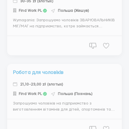
30-35 zł (злотых)
Find Work PL
Польша (Жешув)
Wymagania: Запрошуємо чоловіків ЗВАРЮВАЛЬНИКІВ
МІГ/МАГ на підприємство, котре займається
виробництвом та ремонтом автомобільної техніки.
Gdzie pracować? Місто Сталова Воля. ...
Робота для чоловіків
21,10-23,00 zł (злотых)
Find Work PL
Польша (Познань)
Запрошуємо чоловіків на підприємство з
виготовленням вітамінів для дітей, спортсменів та
вагітних жінок. Обов'язки: Засипання сировини до
машини, обслуговування машини та очищення після
кожного закінченого робочего просецу. Вимоги: