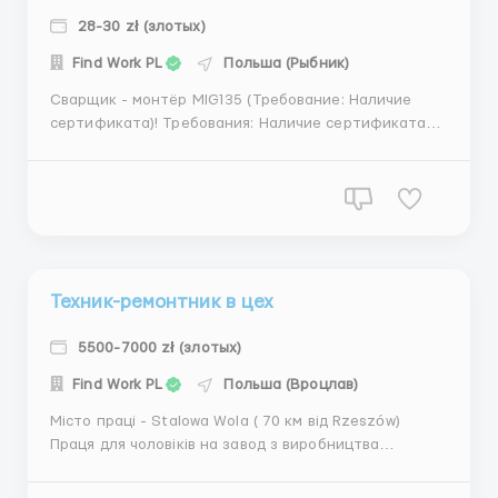
28-30 zł (злотых)
Find Work PL
Польша (Рыбник)
Сварщик - монтёр MIG135 (Требование: Наличие
сертификата)! Требования: Наличие сертификата
сварщика MIG135 Наличие разрешение UDT на кран
Где работать? Rybnik (50км od Katowice) Условия
работы: Официальное трудоустройство: Umowa
zlecenia Ставка от 28,00зл - 32,00з...
Техник-ремонтник в цех
5500-7000 zł (злотых)
Find Work PL
Польша (Вроцлав)
Місто праці - Stalowa Wola ( 70 км від Rzeszów)
Праця для чоловіків на завод з виробництва
алюмінієвих дисків для автомобілей Технік -
ремонтник в цех Підтримання працездатності