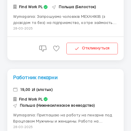
Find Work PL
Польша (Белосток)
Wymagania: Запрошуємо чоловіків МЕХАНІКІВ (з
досвідом та без) на підприємство, котре займається
виробництвом та ремонтом автомобільної техніки.
28-03-2025
Gdzie pracować? Місто Сталова Воля. Warunki pracy:
Графік роботи: з понеділка по суботу по 8-12 годин/
день, в 2 зміни з 07-19 та 19-07...
Откликнуться
Работник пекарни
19,00 zł (злотых)
Find Work PL
Польша (Нижнесилезское воеводство)
Wymagania: Приглашаю на работу на пекарне под
Вроцлавом Мужчины и женщины. Работа на
комплектации заказов (активная работа) -
28-03-2025