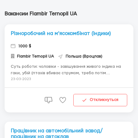
Вакансии Flambir Ternopil UA
Різноробочий на м’ясокомбінат (індики)
1000 $
Flambir Ternopil UA
Польша (Вроцлав)
Суть роботи: чоловіки - завішування живого індика на
гаки, убій (птахів вбиває струмом, треба потім
перерізати горло), розбір (потрошіння). Жінки - убій
23-03-2023
(потрошіння), чищення шлуночків, порізка м’яса,
відділення від кісток, філе і тд. Стать та вік: жінки,
чоловіки та сімейні пари до 45 років....
Откликнуться
Працівник на автомобільний завод/
працівник на автоклав