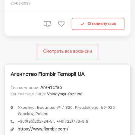
мм. Тип швів - горизонтальні вертикальні. Тип металу -
23-03-2023
сплав заліза з вуглецем. Чорна сталь\чорний метал.
Стать та вік: чоловіки до 55 років. Місце роботи:
Польща, м. Злотория (біля Вроцлава) Ум...
Откликнуться
Смотреть все вакансии
Агентство Flambir Ternopil UA
Тип компании:
Агентство
Контактное лицо:
Volodymyr Koziupa
Украина, Вроцлав, 74 / 320, Piłsudskiego, 50-020
Wrocław, Poland
+380(96)202-24-51, +48(722)773-319
https://www.flambir.com/