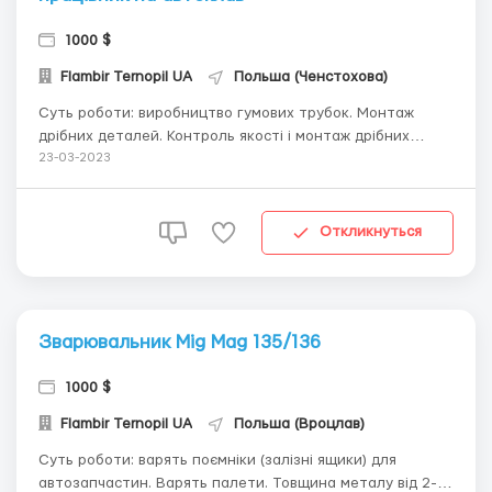
1000 $
Flambir Ternopil UA
Польша (Ченстохова)
Суть роботи: виробництво гумових трубок. Монтаж
дрібних деталей. Контроль якості і монтаж дрібних
деталей. Робота на автоклавах(чоловіки) Стать та вік:
23-03-2023
жінки, чоловіки та сімейні пари до 55 років. Оплата:
Автоклав (чоловіки): 17 зл/год- перший місяць, З другого
місяця - 18 зл/год Жінки на лін...
Откликнуться
Зварювальник Mig Mag 135/136
1000 $
Flambir Ternopil UA
Польша (Вроцлав)
Суть роботи: варять поємніки (залізні ящики) для
автозапчастин. Варять палети. Товщина металу від 2-10