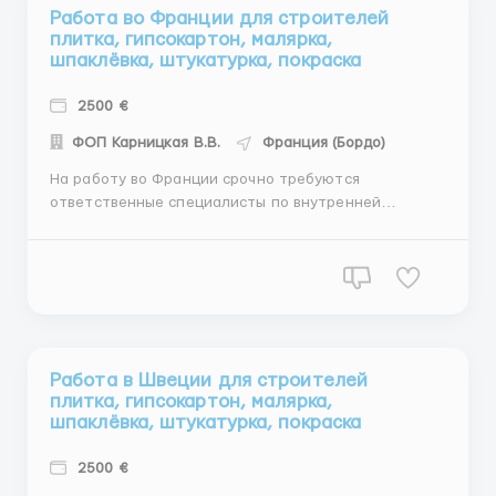
Работа во Франции для строителей
плитка, гипсокартон, малярка,
шпаклёвка, штукатурка, покраска
2500 €
ФОП Карницкая В.В.
Франция (Бордо)
На работу во Франции срочно требуются
ответственные специалисты по внутренней
отделке: Плитка, гипсокартон, малярка, шпаклёвка,
штукатурка, покраска и другие внутренние виды
работ Условия работы: Жильё предоставляется
бесплатно Комфортабельные квартиры упакованы
под ключ по 2-3 человека в комнате...
Работа в Швеции для строителей
плитка, гипсокартон, малярка,
шпаклёвка, штукатурка, покраска
2500 €