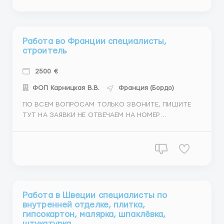
(Viber/Watsapp/Telegram) Срочно приглашаем на
высокооплачиваемую работу в Израиль Стр...
Работа во Франции специалисты,
строитель
2500 €
ФОП Карницкая В.В.
Франция (Бордо)
ПО ВСЕМ ВОПРОСАМ ТОЛЬКО ЗВОНИТЕ, ПИШИТЕ
ТУТ НА ЗАЯВКИ НЕ ОТВЕЧАЕМ НА НОМЕР
+380677573770, также этот номер привязан к
(Viber/Watsapp/Telegram) Специалист по сборке
металлоконструкций Специалисты по внутренней
отделке Специалисты по кровле /металлическая и
керамическая черепица Графи...
Работа в Швеции специалисты по
внутренней отделке, плитка,
гипсокартон, малярка, шпаклёвка,
штукатурка