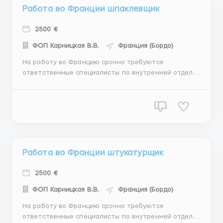
Работа во Франции шпаклевщик
2500 €
ФОП Карницкая В.В.
Франция (Бордо)
На работу во Францию срочно требуются
ответственные специалисты по внутренней отделке
/ плитка/ гипсокартон/ малярка/шпаклёвка/
штукатурка/ покраска и другие внутренние виды
работ Город: Марсель, Бордо График работы: от 8 до
10 часов/ день 5,5-6 рабочих дней в неделю Оплат...
Работа во Франции штукатурщик
2500 €
ФОП Карницкая В.В.
Франция (Бордо)
На работу во Францию срочно требуются
ответственные специалисты по внутренней отделке