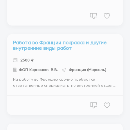
/ плитка/ гипсокартон/ малярка/шпаклёвка/
штукатурка/ покраска и другие внутренние виды
работ Город: Марсель, Бордо График работы: от 8 до
10 часов/ день 5,5-6 рабочих дней в неделю Оплата
труда: 8...
Работа во Франции покраска и другие
внутренние виды работ
2500 €
ФОП Карницкая В.В.
Франция (Марсель)
На работу во Францию срочно требуются
ответственные специалисты по внутренней отделке
/ плитка/ гипсокартон/ малярка/шпаклёвка/
штукатурка/ покраска и другие внутренние виды
работ Город: Марсель, Бордо График работы: от 8 до
10 часов/ день 5,5-6 рабочих дней в неделю Оплата
труда: 8-9 &e...