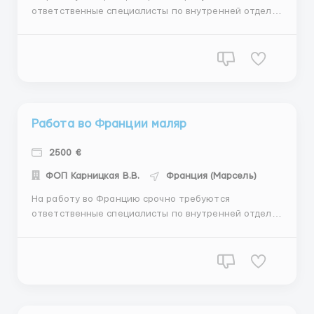
ответственные специалисты по внутренней отделке
/ плитка/ гипсокартон/ малярка/шпаклёвка/
штукатурка/ покраска и другие внутренние виды
работ Город: Марсель, Бордо График работы: от 8 до
10 часов/ день 5,5-6 рабочих дней в неделю Оплата
тру...
Работа во Франции маляр
2500 €
ФОП Карницкая В.В.
Франция (Марсель)
На работу во Францию срочно требуются
ответственные специалисты по внутренней отделке
/ плитка/ гипсокартон/ малярка/шпаклёвка/
штукатурка/ покраска и другие внутренние виды
работ Город: Марсель, Бордо График работы: от 8 до
10 часов/ день 5,5-6 рабочих дней в неделю Оплата
тру...