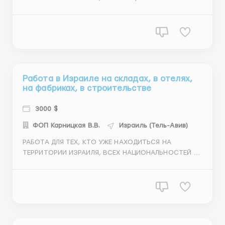
СТРАН. Хотите работать за границей тогда мы вам
поможем устроиться на работу в Израиль для
мужчин, для женщин, для семейных пар, для парней,
для девушек. Горячие и высокооплачиваемые работы
в Израиле: строители и ...
Работа в Израиле на складах, в отелях,
на фабриках, в строительстве
3000 $
ФОП Карницкая В.В.
Израиль (Тель-Авив)
РАБОТА ДЛЯ ТЕХ, КТО УЖЕ НАХОДИТЬСЯ НА
ТЕРРИТОРИИ ИЗРАИЛЯ, ВСЕХ НАЦИОНАЛЬНОСТЕЙ И
СТРАН. ПО ВСЕМ ВОПРОСАМ ТОЛЬКО ЗВОНИТЕ,
ПИШИТЕ ТУТ НА ЗАЯВКИ НЕ ОТВЕЧАЕМ НА НОМЕР
+380677573770, также этот номер привязан к
(Viber/Watsapp/Telegram) Приглашаем на
высокооплачиваемую работу в Израиль: Мужчин,
Женщ...