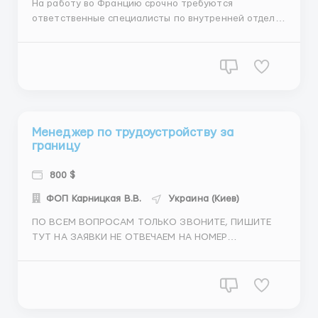
На работу во Францию срочно требуются
ответственные специалисты по внутренней отделке
/ плитка/ гипсокартон/ малярка/шпаклёвка/
штукатурка/ покраска и другие внутренние виды
работ Город: Марсель, Бордо График работы: от 8 до
10 часов/ день 5,5-6 рабочих дней в неделю Оплат...
Менеджер по трудоустройству за
границу
800 $
ФОП Карницкая В.В.
Украина (Киев)
ПО ВСЕМ ВОПРОСАМ ТОЛЬКО ЗВОНИТЕ, ПИШИТЕ
ТУТ НА ЗАЯВКИ НЕ ОТВЕЧАЕМ НА НОМЕР
+380677573770, также этот номер привязан к
(Viber/Watsapp/Telegram) Компания «Эврави и К»
срочно приглашает на работу ответственного и
порядочного менеджера по трудоустройству за
границу (удалённая работа) ...