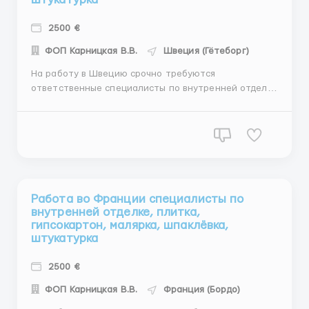
2500 €
ФОП Карницкая В.В.
Швеция (Гётеборг)
На работу в Швецию срочно требуются
ответственные специалисты по внутренней отделке
/ плитка/ гипсокартон/ малярка/шпаклёвка/
штукатурка/ покраска и другие внутренние виды
работ Город: Гётеборг График работы: от 8 до 10
часов/ день 5,5-6 рабочих дней в неделю Оплата
труда:...
Работа во Франции специалисты по
внутренней отделке, плитка,
гипсокартон, малярка, шпаклёвка,
штукатурка
2500 €
ФОП Карницкая В.В.
Франция (Бордо)