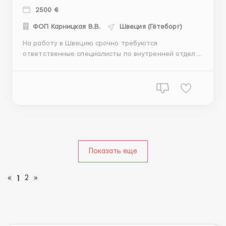
2500 €
ФОП Карницкая В.В.
Швеция (Гётеборг)
На работу в Швецию срочно требуются
ответственные специалисты по внутренней отделке
/ плитка/ гипсокартон/ малярка/шпаклёвка/
штукатурка/ покраска и другие внутренние виды
работ Город: Гётеборг График работы: от 8 до 10
часов/ день 5,5-6 рабочих дней в неделю Оплата
труда: от 9 € в ...
Показать еще
«
2
»
1