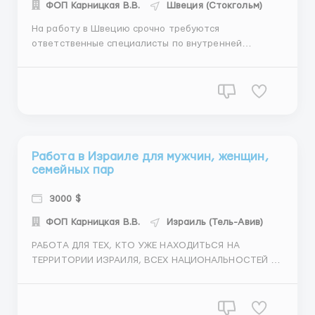
ФОП Карницкая В.В.
Швеция (Стокгольм)
На работу в Швецию срочно требуются
ответственные специалисты по внутренней
отделке: Плитка, гипсокартон, малярка, шпаклёвка,
штукатурка, покраска и другие внутренние виды
работ Условия работы: Жильё предоставляется
бесплатно Комфортабельные квартиры упакованы
под ключ по 2-3 человека в комнате ...
Работа в Израиле для мужчин, женщин,
семейных пар
3000 $
ФОП Карницкая В.В.
Израиль (Тель-Авив)
РАБОТА ДЛЯ ТЕХ, КТО УЖЕ НАХОДИТЬСЯ НА
ТЕРРИТОРИИ ИЗРАИЛЯ, ВСЕХ НАЦИОНАЛЬНОСТЕЙ И
СТРАН. ПО ВСЕМ ВОПРОСАМ ТОЛЬКО ЗВОНИТЕ,
ПИШИТЕ ТУТ НА ЗАЯВКИ НЕ ОТВЕЧАЕМ НА НОМЕР
+380677573770, также этот номер привязан к