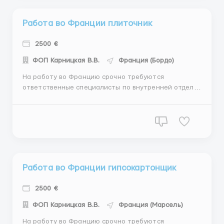
Работа во Франции плиточник
2500 €
ФОП Карницкая В.В.
Франция (Бордо)
На работу во Францию срочно требуются
ответственные специалисты по внутренней отделке
/ плитка/ гипсокартон/ малярка/шпаклёвка/
штукатурка/ покраска и другие внутренние виды
работ Город: Марсель, Бордо График работы: от 8 до
10 часов/ день 5,5-6 рабочих дней в неделю Оплат...
Работа во Франции гипсокартонщик
2500 €
ФОП Карницкая В.В.
Франция (Марсель)
На работу во Францию срочно требуются