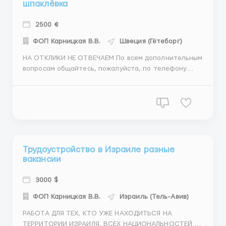
шпаклёвка
2500 €
ФОП Карницкая В.В.
Швеция (Гётеборг)
НА ОТКЛИКИ НЕ ОТВЕЧАЕМ По всем дополнительным
вопросам общайтесь, пожалуйста, по телефону
+380677573770, также этот номер привязан к
(Viber/Watsapp/Telegram) На работу во Францию и
Швецию срочно требуются ответственные
специалисты по внутренней отделке / плитка/
гипсокартон/ малярка/шпаклёвка/...
Трудоустройство в Израиле разные
вакансии
3000 $
ФОП Карницкая В.В.
Израиль (Тель-Авив)
РАБОТА ДЛЯ ТЕХ, КТО УЖЕ НАХОДИТЬСЯ НА
ТЕРРИТОРИИ ИЗРАИЛЯ, ВСЕХ НАЦИОНАЛЬНОСТЕЙ И