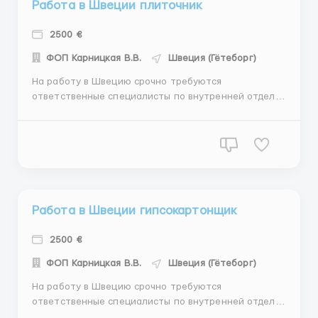
Работа в Швеции плиточник
2500 €
ФОП Карницкая В.В.
Швеция (Гётеборг)
На работу в Швецию срочно требуются
ответственные специалисты по внутренней отделке
/ плитка/ гипсокартон/ малярка/шпаклёвка/
штукатурка/ покраска и другие внутренние виды
работ Город: Гётеборг График работы: от 8 до 10
часов/ день 5,5-6 рабочих дней в неделю Оплата
труда: от 9 € в ...
Работа в Швеции гипсокартонщик
2500 €
ФОП Карницкая В.В.
Швеция (Гётеборг)
На работу в Швецию срочно требуются
ответственные специалисты по внутренней отделке
/ плитка/ гипсокартон/ малярка/шпаклёвка/