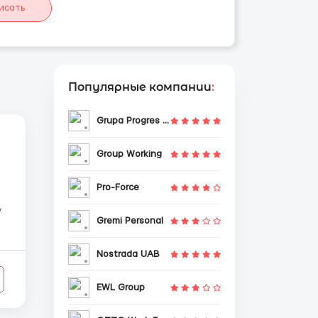
исать
Популярные компании
:
Grupa Progres Sp. z o.o.
Group Working
Pro-Force
/
Gremi Personal
Nostrada UAB
EWL Group