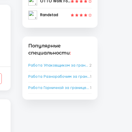
OTTO Work Force
Randstad
Популярные
специальности
:
Работа Упаковщиком за границей
2
→
Работа Разнорабочим за границей
1
→
Работа Горничной за границей
1
→