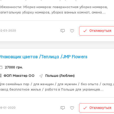
занности: Уборка номеров: поверхностная уборка номеров,
капитальную уборку номеров, уборка ванных комнат, смена
постельного белья и прочее. Работа не сложная, проводится
предварительное оплачиваемое обучение. Оплата обучения
составляет 10 злотых / ч и выплачивается во вторую зарплату,
Откликнуться
02-03-2020
только п...
Упаковщик цветов /Теплица /JMP Flowers
27000 грн.
ФОП Макатер ОО
Польша (Люблин)
Для семейных пар / для женщин / для мужчин / без опыта / склад 
завод бесплатное жилье / работа в Польше для украинцев
Требуется Упаковщик цветов /Теплица /JMP Flowers Крупнейший
производитель срезанных и горшечных цветов в Польше. Новейши
технологии выращивания. Лидер рынка среди производи...
Откликнуться
08-01-2020