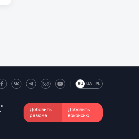
RU
UA
PL
та
Добавить
Добавить
м
резюме
вакансию
и