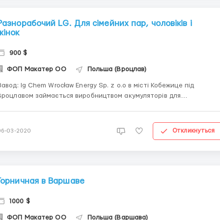
Разнорабочий LG. Для сімейних пар, чоловіків і
жінок
900 $
ФОП Макатер ОО
Польша (Вроцлав)
Завод: lg Chem Wrocław Energy Sp. z o.o в місті Кобежице під
Вроцлавом займається виробництвом акумуляторів для
електромобілів. Компанія LG Chem Wrocław Energy є одним з
найбільших виробників літій-іонних акумуляторів для
електромобілів у світі. Завод побудовано у 2016 році. Акумулятори,
Откликнуться
06-03-2020
які виробля...
Горничная в Варшаве
1000 $
ФОП Макатер ОО
Польша (Варшава)