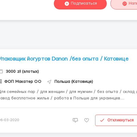
Подписаться
Нап
Упаковщик йогуртов Danon /без опыта / Катовице
3000 zł (злотых)
ФОП Макатер ОО
Польша (Катовице)
Для семейных пар / для женщин / для мужчин / без опыта / склад 
завод бесплатное жилье / работа в Польше для украинцев
Упаковка йогуртов Данон Польша Семейные пары Завод Открыт
набор на фабрику французской компании Danon в городе Берунь
(Польша), которая производит молочные продукты (Danone, Ак...
Откликнуться
06-03-2020