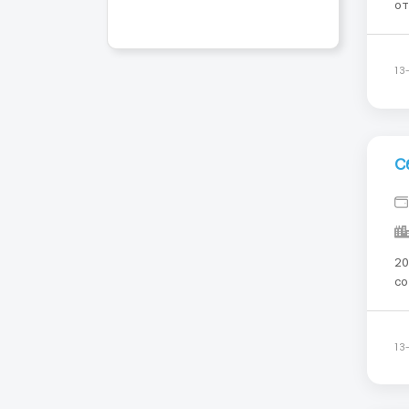
отг
же
бри
ев
13
С
2000 ев
со
Пр
евро в мес
оф
13