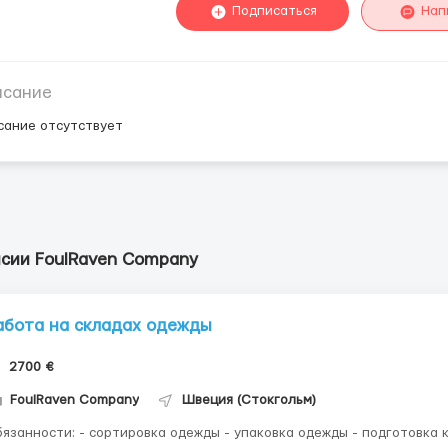
Подписаться
Нап
исание
сание отсутствует
нсии FoulRaven Company
абота на складах одежды
2700 €
FoulRaven Company
Швеция (Стокгольм)
и: - сортировка одежды - упаковка одежды - подготовка к