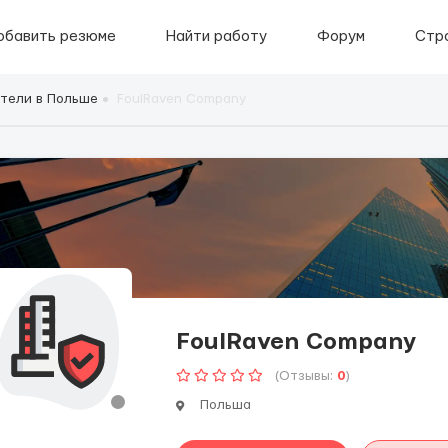
обавить резюме
Найти работу
Форум
Стр
тели в Польше
FoulRaven Company
FoulRaven Company
(Отзывы:
0
)
Польша