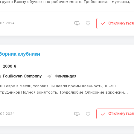
рузке Всему обучают на рабочем месте. Требования: - мужчины,
нщины, семейные пары от 19 до 57 лет - знание языка не требуетс
гадир и коллектив русскоговорящие Условия: - зарплата от 2700
ро в месяц - жи...
Откликнуться
-06-2024
борник клубники
2000 €
FoulRaven Company
Финляндия
ро в месяц Условия Пищевая промышленность; 10–50
трудников Полная занятость. Трудолюбие Описание вакансии
иглашаем на сезонную работу в Финляндию на сбор клубники 2000
яц Ищем трудолюбивых мужчин и женщин Предлагаем
ициальную работу Жилье Оказываем пом...
Откликнуться
-06-2024