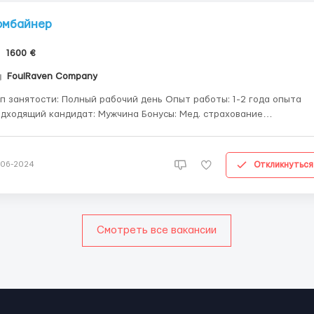
омбайнер
1600 €
FoulRaven Company
п занятости: Полный рабочий день Опыт работы: 1-2 года опыта
дходящий кандидат: Мужчина Бонусы: Мед. страхование
лачиваемый переезд Официальное трудоустройство Питание
ние Форма. ‼️ контракт на 1 год + 2 года + внж 📌 комбайнеры
💸 зарплата от 1600 евро ➕️дополнитель...
Откликнуться
-06-2024
Смотреть все вакансии