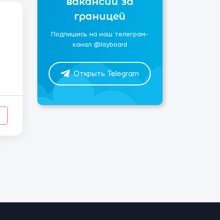
вакансии за
границей
Подпишись на наш телеграм-
канал @layboard
Открыть Telegram