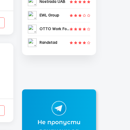
Nostrada UAB
я,
EWL Group
OTTO Work Force
Randstad
Не пропусти