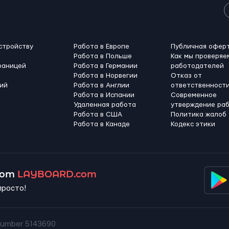
стройству
Работа в Европе
Публичная офер
Работа в Польше
Как мы проверяе
раницей
Работа в Германии
работодателей
Работа в Норвегии
Отказ от
ий
Работа в Англии
ответственност
Работа в Испании
Современное
Удаленная работа
утверждение ра
Работа в США
Политика жалоб
Работа в Канадe
Кодекс этики
 от
LAYBOARD.com
просто!
umber 5143690