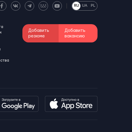
RU
UA
PL
та
Добавить
Добавить
м
резюме
вакансию
и
бства