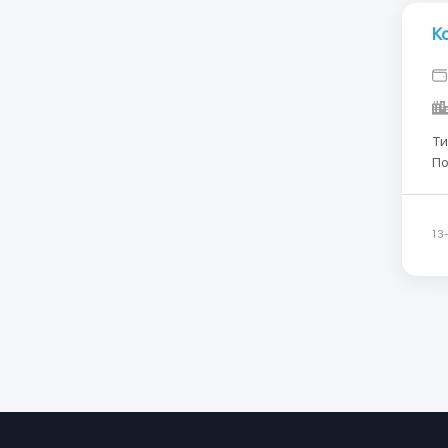
К
Ти
По
Оп
Прожива
13