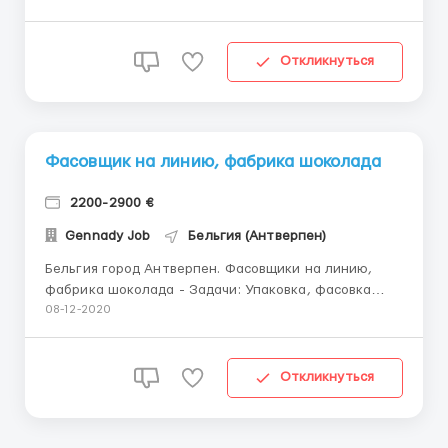
8-10 часов(полнительные два часа берёте по
желанию) 200-230 часов в месяц! Зарплата 2000-
2500€ netto Возраст до 55 лет Прожива...
Откликнуться
Фасовщик на линию, фабрика шоколада
2200-2900 €
Gennady Job
Бельгия (Антверпен)
Бельгия город Антверпен. Фасовщики на линию,
фабрика шоколада - Задачи: Упаковка, фасовка
шоколадных изделий на линии. - Набор: Мужчины и
08-12-2020
женщины до 55 лет Биометрия, визы, ВНЖ, карты
побыта. Помогаем в оформлении всех документов. -
Условия: Оплата 2200/2900 е/м 9.50 е/ч -
Откликнуться
Переработк...