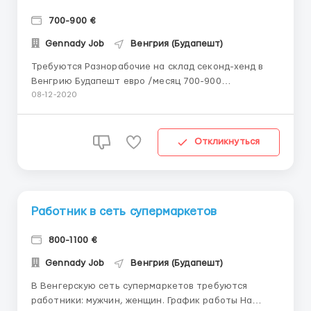
700-900 €
Gennady Job
Венгрия (Будапешт)
Требуются Разнорабочие на склад секонд-хенд в
Венгрию Будапешт евро /месяц 700-900
Требования: - Мужчины, женщины семейные пары.
08-12-2020
Обязанности: - Сортировка - упаковка одежды
Условия работы: График: 5-6 дней в неделю 8 часов,
возможна преработка до 12 часов Выдается
Откликнуться
спецодежда, обув...
Работник в сеть супермаркетов
800-1100 €
Gennady Job
Венгрия (Будапешт)
В Венгерскую сеть супермаркетов требуются
работники: мужчин, женщин. График работы На