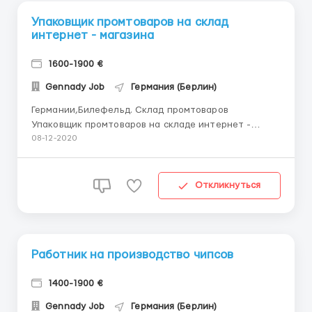
Упаковщик промтоваров на склад
интернет - магазина
1600-1900 €
Gennady Job
Германия (Берлин)
Германии,Билефельд. Склад промтоваров
Упаковщик промтоваров на складе интернет -
магазина. Мужчины, женщины, пары до 55 лет.
08-12-2020
Обязанности: - упаковка товаров в коробки -
маркировка и стикеровка (работа со скотчем,
наклейками и стикерами) Зарплата: - 1600 - 1900 €/
Откликнуться
м , 8.5 €/час...
Работник на производство чипсов
1400-1900 €
Gennady Job
Германия (Берлин)