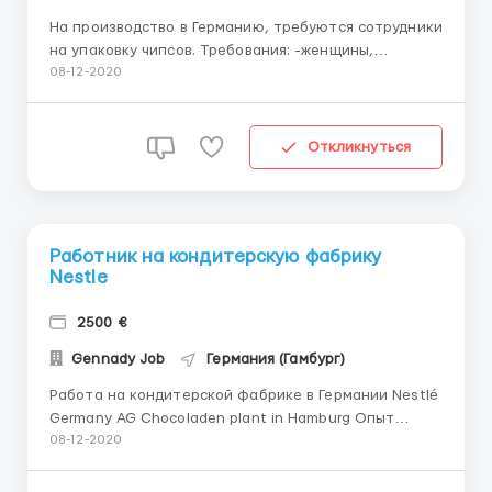
На производство в Германию, требуются сотрудники
на упаковку чипсов. Требования: -женщины,
-мужчины -семейные пары до 45 лет. Обязанности:
08-12-2020
Для женщин: упаковка чипсов в коробки,
складывание коробок, маркировка коробок, уборка
и чистка рабочего места, работа на конвеере. Для
Откликнуться
мужч...
Работник на кондитерскую фабрику
Nestle
2500 €
Gennady Job
Германия (Гамбург)
Работа на кондитерской фабрике в Германии Nestlé
Germany AG Chocoladen plant in Hamburg Опыт
работы : необязательный Обязанности работников :
08-12-2020
Поставка товаров на производственной линии для
обеспечения непрерывности производства;