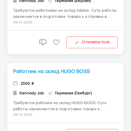
Gennady Job
Германия (Берлин)
Требуются работники на склад Adidas. Суть работы
заключается в подготовке товара к отправке в
магазины Adidas. В обязанности входит: проверка
08-12-2020
качества товаров; упаковка одежды для отправкой;
складывание продукции в коробки для дальнейшей
транспортировки. стикеровка и маркировка готов...
Откликнуться
Работник на склад HUGO BOSS
2500 €
Gennady Job
Германия (Гамбург)
Требуются рабочие на склад HUGO BOSS. Суть
работы заключается в подготовке товара к
отправке в магазины HUGO BOSS. Обязанности:
08-12-2020
-контроль качества товаров; -упаковка одежды
перед отправкой; -складывание продукции в