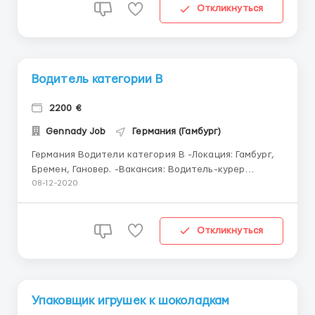
коробки для дальнейшей -транспортировки.
Откликнуться
-стикеровка и маркировка коробок с о...
Водитель категории В
2200 €
Gennady Job
Германия (Гамбург)
Германия Водители категория В -Локация: Гамбург,
Бремен, Гановер. -Вакансия: Водитель-курер
категории-В Компания Hermès", "GLS" Мужчины до
08-12-2020
55 лет С опытом вождения от двух лет. Умение
пользования навигацией. Условия: Автомобили-
Mercedes-Sprinter 2019 года.( опыт п...
Откликнуться
Упаковщик игрушек к шоколадкам