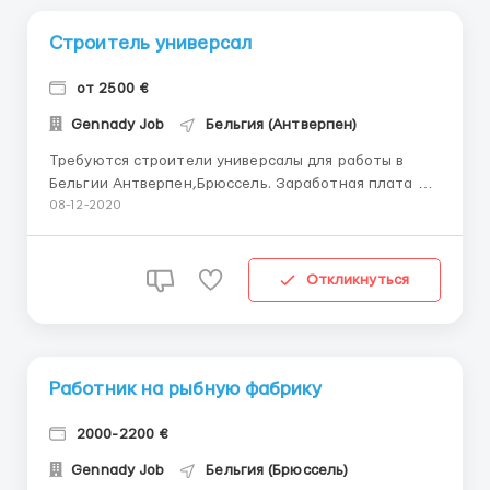
Cтроитель универсал
от 2500 €
Gennady Job
Бельгия (Антверпен)
Требуются строители универсалы для работы в
Бельгии Антверпен,Брюссель. Заработная плата от
2000 Заработная плата составляет 10 евро в час,
08-12-2020
аренда жилья – 275 -евро в месяц, высчитывается из
заработной платы. Оформление по
командировочному удостоверению А1 через
Откликнуться
польскую фирму.Вакансия н...
Работник на рыбную фабрику
2000-2200 €
Gennady Job
Бельгия (Брюссель)