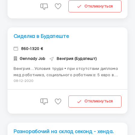
Упаковка стикеровка и сортировка готовой
Откликнуться
продукции; Контро...
Сиделка в Будапеште
860-1320 €
Gennady Job
Венгрия (Будапешт)
Венгрия…Условия труда • при отсутствии диплома
мед работника, социального работника: 5 евро в
час (смены 172\225\264 часов в месяц) • проживание
08-12-2020
бесплатное либо на территории дома престарелых,
либо в отеле недалеко от работы (за счет
работодателя) • проезд на место работы (з...
Откликнуться
Разнорабочий на склад секонд - хенда.