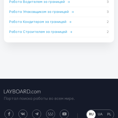
Работа Водителем за границей
→
3
Работа Упаковщиком за границей
→
3
Работа Кондитером за границей
→
2
Работа Строителем за границей
→
2
Портал поиска работы во всем мире.
RU
UA
PL