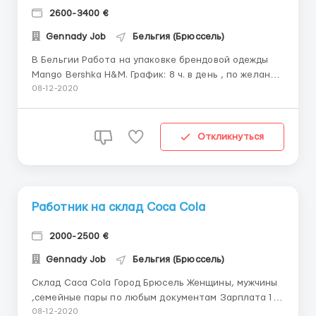
2600-3400 €
Gennady Job
Бельгия (Брюссель)
В Бельгии Работа на упаковке брендовой одежды
Mango Bershka H&M. График: 8 ч. в день , по желанию
переработки до 12ч. 5-дней в неделю (суббота по
08-12-2020
желанию) Переработки оплачиваются 12.5 €/ч
Зарплата от 12 € /час 2500-3000€ В чем
заключается работа - Упаковка - С...
Откликнуться
Работник на склад Cоca Cola
2000-2500 €
Gennady Job
Бельгия (Брюссель)
Склад Caca Cola Город Брюсель Женщины, мужчины
,семейные пары по любым документам Зарплата 12
евро в час нетто Работа постоянная Три смены по
08-12-2020