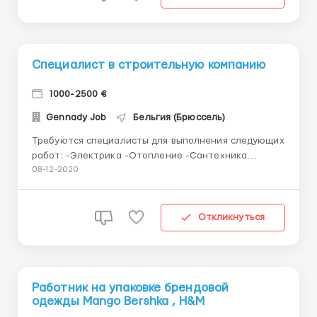
Помещение фа...
Специалист в строительную компанию
1000-2500 €
Gennady Job
Бельгия (Брюссель)
Требуются специалисты для выполнения следующих
работ: -Электрика -Отопление -Сантехника
-Заливка железо бетонной стяжки -кирпичная
08-12-2020
кладка -Цементная штукатурка -Гипсовая
штукатурка -Гипсокартонные стены и подвесные
потолки -Укладка плитки -Шпаклевка и покраска .
Откликнуться
Зарплата от 1000€ до ...
Работник на упаковке брендовой
одежды Mango Bershka , H&M