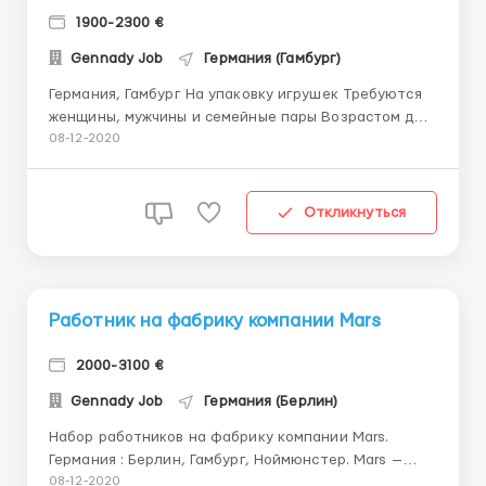
1900-2300 €
Gennady Job
Германия (Гамбург)
Германия, Гамбург На упаковку игрушек Требуются
женщины, мужчины и семейные пары Возрастом до
55 лет. Добросовестные, порядочные,
08-12-2020
ответственные работники. Можно без опыта
работы. Заработная плата: 1900 - 2300 евро/месяц
11 евро в час в 1-й месяц, со 2-го месяца 12 евро в
Откликнуться
час. График раб...
Работник на фабрику компании Mars
2000-3100 €
Gennady Job
Германия (Берлин)
Набор работников на фабрику компании Mars.
Германия : Берлин, Гамбург, Ноймюнстер. Mars —
американская компания, производитель пищевых
08-12-2020