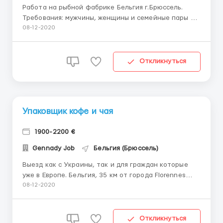
Работа на рыбной фабрике Бельгия г.Брюссель.
Требования: мужчины, женщины и семейные пары от
18 до 55 лет без проблем со здоровьем
08-12-2020
Обязанности: упаковка рыбы сортировка рыбы
контроль качества График: 8 часов в день, 6 дней в
неделю. Есть переработки до 12 часов. Жильё:
Откликнуться
бесплатное, за ...
Упаковщик кофе и чая
1900-2200 €
Gennady Job
Бельгия (Брюссель)
Выезд как с Украины, так и для граждан которые
уже в Европе. Бельгия, 35 км от города Florennes
требуются работники на упаковку кофе и чая.
08-12-2020
Обязанности: -Укладка продукции для женщин
-Работа для мужчин с правами на каре . Работа не
сложная. Особых навыков и умений не нужно.
Откликнуться