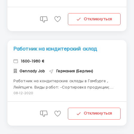
продуктов длительного хранения, наиболее
известная по шоколадным батончикам, также
производит корма для домашних животных,
Откликнуться
жевательную резинку, напитки, еду б...
Работник на кондитерский склад
1600-1980 €
Gennady Job
Германия (Берлин)
Работник на кондитерские склады в Гамбурге ,
Лейпциге. Виды работ: -Сортировка продукции;
-Упаковка и фасовка кондитерских изделий;
08-12-2020
-Стикеровка; -Отбраковка продукции. -Заполнение
производственной документации. -Нанесение
декора -Набивание форм тестом Требования:
Откликнуться
-Мужчины и женщины от 20 д...