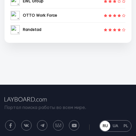
EWL Group
OTTO Work Force
Randstad
Портал поиска работы во всем мире.
RU
UA
PL