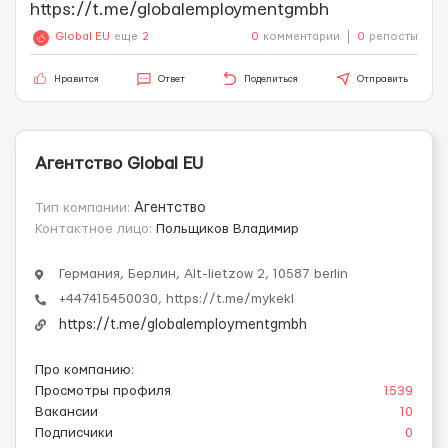
https://t.me/globalemploymentgmbh
Global EU
еще
2
0
комментарии
0
репосты
Нравится
Ответ
Поделиться
Отправить
Агентство Global EU
Тип компании:
Агентство
Контактное лицо:
Польщиков Владимир
Германия, Берлин, Alt-lietzow 2, 10587 berlin
+447415450030, https://t.me/mykekl
https://t.me/globalemploymentgmbh
Про компанию
:
Просмотры профиля
1539
Вакансии
10
Подписчики
0