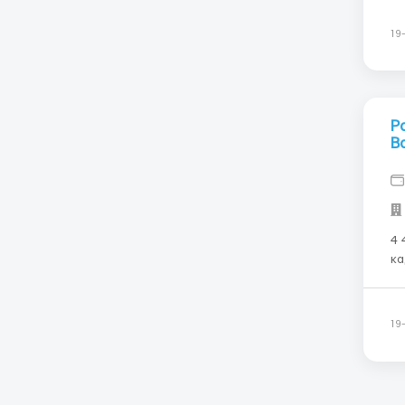
от
19
Р
В
4 400 - 
кадрово
2021 +380 (67) 351 84 43 Описани
на
-В
19