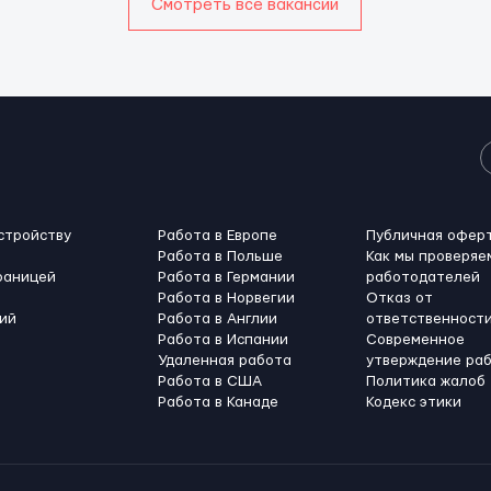
Смотреть все вакансии
стройству
Работа в Европе
Публичная офер
Работа в Польше
Как мы проверяе
раницей
Работа в Германии
работодателей
Работа в Норвегии
Отказ от
ий
Работа в Англии
ответственност
Работа в Испании
Современное
Удаленная работа
утверждение ра
Работа в США
Политика жалоб
Работа в Канадe
Кодекс этики