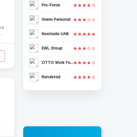
Pro-Force
Gremi Personal
Nostrada UAB
я
EWL Group
OTTO Work Force
Randstad