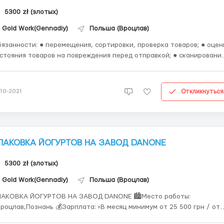
5300 zł (злотых)
Gold Work(Gennadiy)
Польша (Вроцлав)
: ● перемещения, сортировки, проверка товаров; ● оценка
стояния товаров на повреждения перед отправкой; ● сканировани
сылок и их упаковки в коробки до 3-4 кг ● работа в соответствии с
ебованиями внутреннего распорядка и графика; ● работа
ксимально автоматизирована, не требу...
Откликнуться
-10-2021
ПАКОВКА ЙОГУРТОВ НА ЗАВОД DANONE
5300 zł (злотых)
Gold Work(Gennadiy)
Польша (Вроцлав)
АКОВКА ЙОГУРТОВ НА ЗАВОД DANONE 🏙Место работы:
в,Познань 💰Зарплата: >В месяц минимум от 25 500 грн / от
00 злотых netto/час >Премия за пунктуальность и