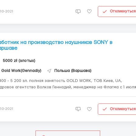
сутствие пропусков работы соответственно график...
Откликнуться
-10-2021
аботник на производство наушников SONY в
аршаве
5000 zł (злотых)
Gold Work(Gennadiy)
Польша (Варшава)
5 200 зл. полная занятость GOLD WORK, ТОВ Киев, UA,
е агентство Волков Геннадий, менеджмер на Флагма с 1 июля
е вакансии Работник на производство
ушников SONY/от 4450zl/Вроцлав/М Ж,пары до 55 Место работы:
роцлав...
Откликнуться
-10-2021