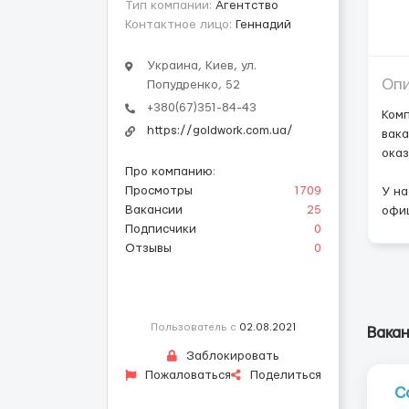
Тип компании:
Агентство
Контактное лицо:
Геннадий
Украина, Киев, ул.
Оп
Попудренко, 52
+380(67)351-84-43
Комп
https://goldwork.com.ua/
вака
оказ
Про компанию
:
Просмотры
1709
У на
Вакансии
25
офи
Подписчики
0
Отзывы
0
Пользователь с
02.08.2021
Вакан
Заблокировать
Пожаловаться
Поделиться
С