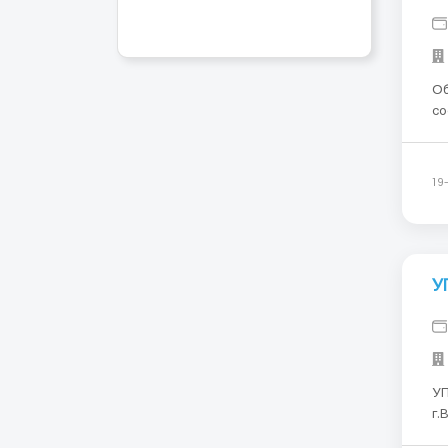
Обязанности
со
по
тр
ма
19
У
УП
г.Вроцла
4000 zl >Оплата – 16,