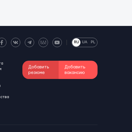
RU
UA
PL
та
Добавить
Добавить
м
резюме
вакансию
и
бства