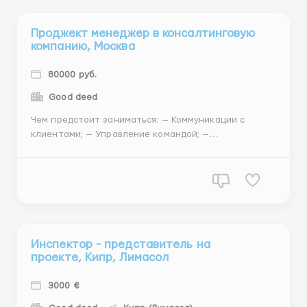
Проджект менеджер в консалтинговую
компанию, Москва
80000 руб.
Good deed
Чем предстоит заниматься: — Коммуникации с
клиентами; — Управление командой; —
Взаимодействие с отделом продаж; — Планирование
и организация работы; — Постановка задач для
членов команды; — Организация обмена опытом и
знаниями между членами коман...
Инспектор - представитель на
проекте, Кипр, Лимасол
3000 €