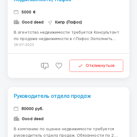
5000 €
Good deed
Кипр (Пафос)
В агентство недвижимости требуется Консультант
по продаже недвижимости в г.Пафос Заполнить
анкету можно здесь Чем предстоит заниматься:
28-07-2023
Оперативная обработка входящих обращений
клиентов по стандартам компании Подбор
объектов и назначение показов и встреч с
Откликнуться
клиентами Участие в броке...
Руководитель отдела продаж
80000 руб.
Good deed
В компанию по оценке недвижимости требуется
руководитель отдела продаж. Обязанности по 2