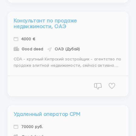
вести на англи...
Консультант по продаже
недвижимости, ОАЭ
4000 €
Good deed
ОАЭ (Дубай)
CDA - крупный Кипрский застройщик - агентство по
продаже элитной недвижимости, сейчас активно
выходим на рынок Дубай и формируем молодую
амбициозную команду. Чем предстоит заниматься:
Организация работы с клиентами Обработка
запросов, показ объектов Участие в брокер-турах
на объектах и...
Удаленный оператор СРМ
70000 руб.