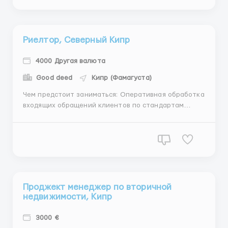
прямая трансляция); Монтаж видеоматериалов для
соц...
Риелтор, Северный Кипр
4000 Другая валюта
Good deed
Кипр (Фамагуста)
Чем предстоит заниматься: Оперативная обработка
входящих обращений клиентов по стандартам
компании Подбор объектов и назначение показов и
встреч с клиентами Что хотим видеть: У вас есть
опыт в продажах недвижимости (необязательно в
Лондоне) и вы гордитесь достигнутыми
результатами...
Проджект менеджер по вторичной
недвижимости, Кипр
3000 €