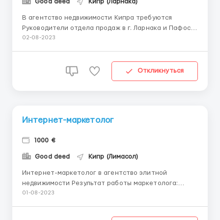
Good deed
Кипр (Ларнака)
В агентство недвижимости Кипра требуются
Руководители отдела продаж в г. Ларнака и Пафос.
✅Задачи: - Организация брокер туров; - Общение с
02-08-2023
застройщиками и партнерами; - Постановка планов
продаж отдела и контроль их выполнения; -
Управление транзакциями купли-продажи
Откликнуться
самостоятельн...
Интернет-маркетолог
1000 €
Good deed
Кипр (Лимасол)
Интернет-маркетолог в агентство элитной
недвижимости Результат работы маркетолога:
новые качественные клиенты, привлеченные из
01-08-2023
интернета, и растущий поток заявок из Кипра и
других стран; выполненный план по заявкам на