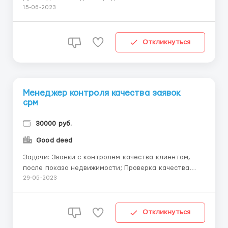
основных направлениям: выполнение плана продаж
15-06-2023
и управление командой. Продажи: выполнение
плана продаж отдела; контроль воронки продаж;
поиск новых каналов продаж; контроль CRM-
Откликнуться
системы; контро...
Менеджер контроля качества заявок
срм
30000 руб.
Good deed
Задачи: Звонки с контролем качества клиентам,
после показа недвижимости; Проверка качества
входящих/исходящих звонков брокеров по чек
29-05-2023
листу; Контроль ведения CRM системы; Требования:
ОБЯЗАТЕЛЬНО опыт в АМО crm Отсутствие страха
перед телефонными звонками, вежливость,
Откликнуться
общите...