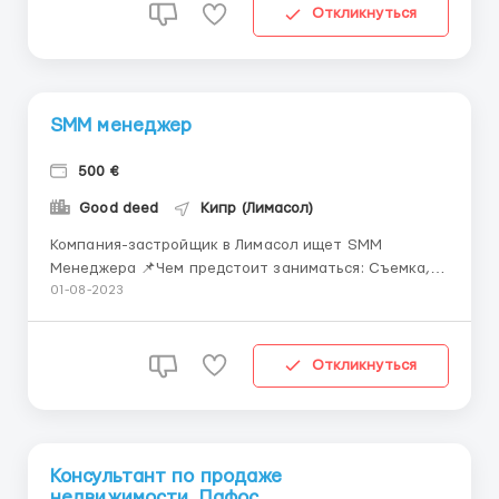
месяц. Обязанности: Управлять командой закупки
Откликнуться
тр...
SMM менеджер
500 €
Good deed
Кипр (Лимасол)
Компания-застройщик в Лимасол ищет SMM
Менеджера 📌Чем предстоит заниматься: Съемка,
монтаж и публикация креативных / интересных /
01-08-2023
трендовых сторис и reels; Поиск, генерация идей
для контента и вовлечения аудитории в сторис /
Reels на основе актуальных тенденций / трендов;
Откликнуться
Полное погруже...
Консультант по продаже
недвижимости, Пафос