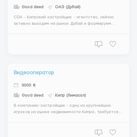
Good deed
ОАЭ (Дубай)
CDA - Кипрский застройщик - агентство, сейчас
активно выходим на рынок Дубай и формируем
большой отдел продаж. В связи с этим, ищем
амбициозного руководителя ✅Задачи: -
Организация брокер туров; - Общение с
застройщиками и партнерами; - Постановка планов
продаж отдела и контроль их выполнени...
Видеооператор
3000 €
Good deed
Кипр (Лимасол)
В компанию-застройщик - одну из крупнейших
игроков на рынке недвижимости Кипра, требуется
оператор/монтажер в штат компании Обязанности:
Съемка рекламы продукции, Youtube и Instagram
контента; Настройка видео техники (Свет, Камеры,