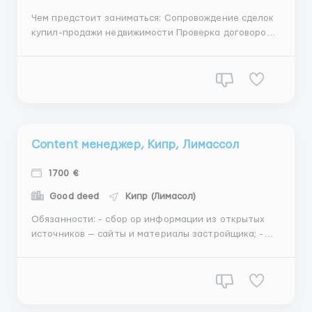
Чем предстоит заниматься: Сопровождение сделок
купил-продажи недвижимости Проверка договоров
Ведение контракта в Земельном комитете
Юридический сервис (оформление ПМЖ,
регистрация компаний) Что хотим видеть: Высшее
юридическое образование Знание
законодательства Кипра и нал...
Content менеджер, Кипр, Лимассол
1700 €
Good deed
Кипр (Лимасол)
Обязанности: - сбор ор информации из открытых
источников — сайты и материалы застройщика; -
контроль за актуальностью данных в базе; -
написание небольших текстов по стандартам
компании; - работа в Photoshop/Illustrator (Загрузка
материалов по проектам в презентации) - есть
возможность ...