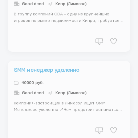
Good deed
Кипр (Лимасол)
В группу компаний CDA - одну из крупнейших
игроков на рынке недвижимости Кипра, требуется
Проджект менеджер по вторичной недвижимости
Чем предстоит заниматься: - поиск объектов
вторичной недвижимости в открытых источниках; -
ведение базы объектов; - ведение аккаунта
bazaraki, размещение фото...
SMM менеджер удаленно
40000 руб.
Good deed
Кипр (Лимасол)
Компания-застройщик в Лимасол ищет SMM
Менеджера удаленно 📌Чем предстоит заниматься:
Введение аккаунтов ru / oae / london / cy в
инстаграм от имени компании CDA Можно постить в
своем стиле Оформление профилей по шаблону 9
постов + делать 1 пост в день Все аккаунты нужно