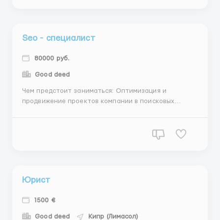
реализации интерфейсов разработчиками;
Созданные в psd, sketch или figma, внедрё...
Seo - специалист
80000 руб.
Good deed
Чем предстоит заниматься: Оптимизация и
продвижение проектов компании в поисковых
системах, Анализ сайта составление стратегии
продвижения сайта, работа с семантическим ядром,
корректировка структуры сайта на основании
списка запросов проведение технического аудита
сайта. Анализ текстового...
Юрист
1500 €
Good deed
Кипр (Лимасол)