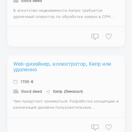
Good deed
В агентство недвижимости Кипра требуется
удаленный оператор по обработке заявок в СРМ
системе. Задачи: - Прозвон заявок из СРМ системы;
- Устанавливать первичный контакт с клиентом; -
Ведение СРМ системы (задачи, примечания)
Требования: - Опыт на аналогичной должности; -
Умение вести пере...
Web-дизайнер, иллюстратор, Кипр или
удаленно
1700 €
Good deed
Кипр (Лимасол)
Чем предстоит заниматься: Разработка концепции и
реализация дизайна пользовательских
интерфейсов; Проработка сценариев
использования; Отрисовка макетов и графических
элементов интерфейса; Контроль качества