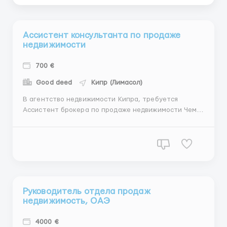
Ассистент консультанта по продаже
недвижимости
700 €
Good deed
Кипр (Лимасол)
В агентство недвижимости Кипра, требуется
Ассистент брокера по продаже недвижимости Чем
предстоит заниматься: Актуализировать новые и
старые запросы от клиентов; Актуализация
объектов недвижимости у собственника/
застройщика; Отправлять регистрацию клиента на
почту застройщику и...
Руководитель отдела продаж
недвижимость, ОАЭ
4000 €