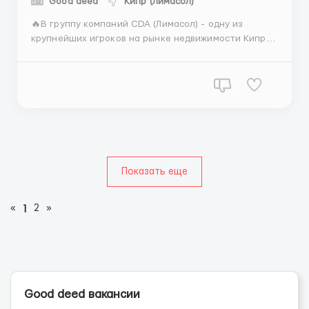
Good deed
Кипр (Лимасол)
🔥В группу компаний CDA (Лимасол) - одну из
крупнейших игроков на рынке недвижимости Кипра
требуется Инспектор - представитель на проекте
Чем необходимо заниматься: • Координация,
управление подрядчиками на локальных ремонтных
работах. • Проведение инспекций, контроль
качества, выс...
Показать еще
«
2
»
1
Good deed вакансии