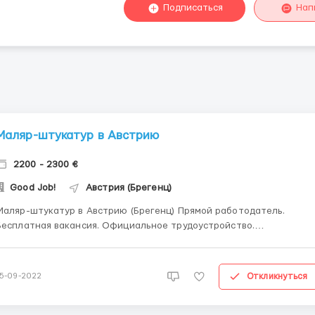
Подписаться
Нап
Маляр-штукатур в Австрию
2200 - 2300 €
Good Job!
Австрия (Брегенц)
аляр-штукатур в Австрию (Брегенц) Прямой работодатель.
Бесплатная вакансия. Официальное трудоустройство.
Официальная командировка по сертификату А1. Жилье
предоставляется. Проживание в комнате 1-2 человека, 300 евро с
заработной платы. ______________________ 9 € netto (на
Откликнуться
15-09-2022
уки), 220 ...