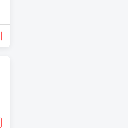
_
_
.