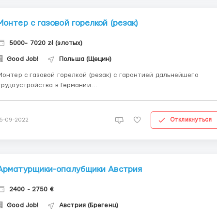
Монтер с газовой горелкой (резак)
5000- 7020 zł (злотых)
Good Job!
Польша (Щецин)
онтер с газовой горелкой (резак) с гарантией дальнейшего
трудоустройства в Германии
____________________________________________
_______ Szczecin (Щецин, левый берег)
____________________________________________
Откликнуться
15-09-2022
_______ 25 - 27 zl. netto (на руки), 220 – 260 часов
__________________...
Арматурщики-опалубщики Австрия
2400 - 2750 €
Good Job!
Австрия (Брегенц)