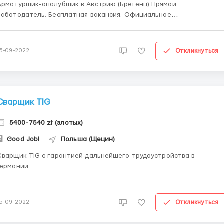
Арматурщик-опалубщик в Австрию (Брегенц) Прямой
работодатель. Бесплатная вакансия. Официальное
трудоустройство. Официальная командировка по сертификату А1.
Жилье предоставляется. Проживание в комнате по 1-2 человека,
300 евро с заработной платы. ________________________
Откликнуться
15-09-2022
0 € netto (на ...
Сварщик TIG
5400-7540 zł (злотых)
Good Job!
Польша (Щецин)
Сварщик TIG с гарантией дальнейшего трудоустройства в
Германии
____________________________________________
_________ Szczecin (Щецин, левый берег) 27-29 zl. netto (на
руки), 220 – 260 часов
Откликнуться
15-09-2022
____________________________________________
__________ Судоремонтный завод с большой прои...