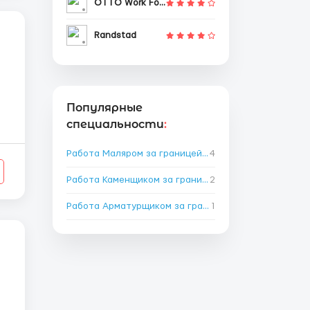
OTTO Work Force
Randstad
Популярные
специальности
:
_
Работа Маляром за границей
→
4
_
Работа Каменщиком за границей
2
→
Работа Арматурщиком за границей
1
→