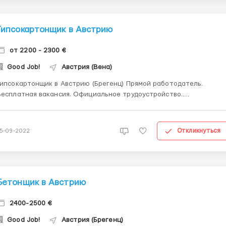
Гипсокартонщик в Австрию
от 2200 - 2300 €
Good Job!
Австрия (Вена)
ипсокартонщик в Австрию (Брегенц) Прямой работодатель.
Беcплатная вакансия. Официальное трудоустройство.
Официальная командировка по сертификату А1. Жилье
предоставляется. Проживание в комнате по 1-2 человека, 300 евр
с заработной платы. ______________________ 9 € netto (на
Откликнуться
15-09-2022
уки), 2...
Бетонщик в Австрию
2400-2500 €
Good Job!
Австрия (Брегенц)