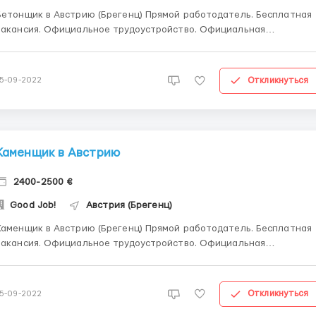
етонщик в Австрию (Брегенц) Прямой работодатель. Бесплатная
акансия. Официальное трудоустройство. Официальная
командировка по сертификату А1. Жилье предоставляется.
Проживание в комнате по 1-2 человека, 300 евро с заработной
платы. _________________________ 10 € netto (на руки...
Откликнуться
15-09-2022
Каменщик в Австрию
2400-2500 €
Good Job!
Австрия (Брегенц)
аменщик в Австрию (Брегенц) Прямой работодатель. Бесплатная
вакансия. Официальное трудоустройство. Официальная
командировка по сертификату А1. Жилье предоставляется.
Проживание в комнате по 1-2 человека, 300 евро с заработной
латы. _______________________ 10 € netto (на руки), 240
Откликнуться
15-09-2022
...