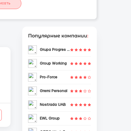
исать
Популярные компании
:
Grupa Progres Sp. z o.o.
Group Working
Pro-Force
Gremi Personal
Nostrada UAB
EWL Group