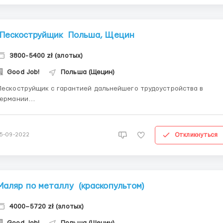
Пескоструйщик Польша, Щецин
3800-5400 zł (злотых)
Good Job!
Польша (Щецин)
коструйщик с гарантией дальнейшего трудоустройства в
Германии
____________________________________________
______ Szczecin (Щецин, левый берег) 19- 21 zl. netto (на руки),
20 – 260 часов
Откликнуться
15-09-2022
____________________________________________
______ Судоремонтный заво...
Маляр по металлу (краскопультом)
4000–5720 zł (злотых)
Good Job!
Польша (Щецин)