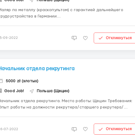
Маляр по металлу (краскопультом) с гарантией дальнейшего
трудоустройства в Германии
____________________________________________
______ Szczecin (Щецин, левый берег)
____________________________________________
Откликнуться
15-09-2022
 20-22 zl. netto (на руки), 220 – 260 часов
________________________...
Начальник отдела рекрутинга
5000 zł (злотых)
Good Job!
Польша (Щецин)
ачальник отдела рекрутинга. Место работы: Щецин Требования:
Опыт работы на должности рекрутера/старшего рекрутера/
начальника отдела рекрутинга- не менее 2х лет Опытный
пользователь каналов привлечения персонала (сайты,
Facebook,Теlegram,Viber и т.п) Опыт создания и коммуникаций с аг..
Откликнуться
26-07-2022