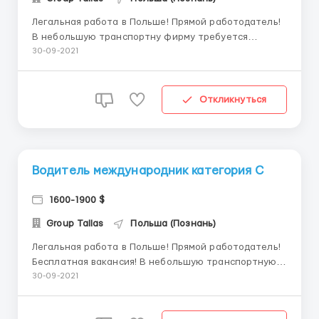
Легальная работа в Польше! Прямой работодатель!
В небольшую транспортну фирму требуется
водитель с категориями С или С+Е. Обязательно с
30-09-2021
опытом работы - от 3 месяцев по ЕС или от 2 лет по
категории! стажировки нет! Фирма находится в
городе Раконевице ( 60 км от г. Познань). Авто: ...
Откликнуться
Водитель международник категория С
1600-1900 $
Group Tallas
Польша (Познань)
Легальная работа в Польше! Прямой работодатель!
Бесплатная вакансия! В небольшую транспортную
фирму требуется водитель с категорией С !!! С
30-09-2021
опытом работы по ЕС от 3 месяцев или же с опытом
работы по категории от 2 лет! Стажировки нет.