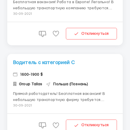
Бесплатная вакансия! Работа в Европе! Легально! В
небольшую транспортную компанию требуются
водителя с категориями С+Е и опытом работы от 6
30-09-2021
мес. по Европе! Возможна стажировка (в
зависимости от опыта водителя) до 14 дней вторым
водителем, она не оплачивается! Фирма находится
Откликнуться
в городе Бытони...
Водитель с категорией С
1600-1900 $
Group Tallas
Польша (Познань)
Прямой работодатель! Бесплатная вакансия! В
небольшую транспортную фирму требуется
водитель с категорией С !!! С опытом работы по ЕС
30-09-2021
от 3 месяцев или же с опытом работы по категории
от 2 лет! Стажировки нет. Прием только по визе.
Авто: Mersedes - коробка автомат. Евро 5. В машине
Откликнуться