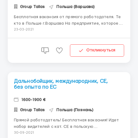
Group Tallas
Польша (Варшава)
Бесплатная вакансия от прямого работодателя. Те
кто в Польше г.Варшава На предприятие, которое
занимается изготовлением металлических боксов,
23-03-2021
заборов, деталей для вентиляции, требуются: -
Слесарь на гильотину - обязанности: изготовление
систем вентиляции помещений; - Установщики
Откликнуться
входных ...
Дальнобойщик, международник, СЕ,
без опыта по ЕС
1600-1900 €
Group Tallas
Польша (Познань)
Прямой работодатель! Бесплатная вакасния! Идет
набор видителей с кат. СЕ в польскую
транспортную фирму - как с опытом работы по ЕС,
30-09-2021