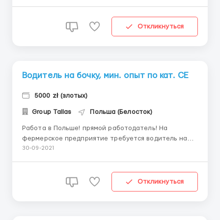
месяцев по Европе или СНГ. Возможен двойной
экипаж !!! (если у Вас есть пара) Фирма находится в
г. Голенюв (40км. от г. Щецин) Прием по ...
Откликнуться
Водитель на бочку, мин. опыт по кат. СЕ
5000 zł (злотых)
Group Tallas
Польша (Белосток)
Работа в Польше! прямой работодатель! На
фермерское предприятие требуется водитель на
бочку, с минимальным опытом работы по категории
30-09-2021
СЕ. Ферма находится в городе Замбрув ( 70 км. от
Белостока) Работа заключается в перевозке молока
на бочке с фермы на заводы. По территории
Откликнуться
Польши. Водит...