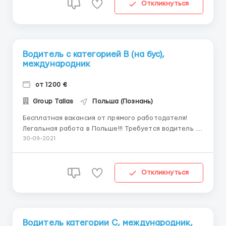
Прием только по визе. Авто: Mersedes - коробка
Откликнуться
авт...
Водитель с категорией В (на бус),
международник
от 1200 €
Group Tallas
Польша (Познань)
Бесплатная вакансия от прямого работодателя!
Легальная работа в Польше!!! Требуется водитель с
категорией В на бус. желательно с опытом работы
30-09-2021
по ЕС от 6 мес. !!!! Транспортная фирма находится в
городе Кутно , рядом с г. Лодзь. Если Вы без опыта
работы по ЕС - стажировка будет длиться 3 нед...
Откликнуться
Водитель категории С, международник,