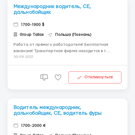
Международник водитель, СЕ,
дальнобойщик
1700-1900 $
Group Tallas
Польша (Познань)
Работа от прямого работодателя! Бесплатная
вакансия! Транспортная фирма находится в г.
Раконевице ( 60 км от г. Познань) Требуется
30-09-2021
водитель с категориями СЕ с опытом работы по
Европе от 3 месяцев! Стажировки нет! От Вас
требуется: - минимальное знание польского языка. -
Откликнуться
нал...
Водитель международник,
дальнобойщик, СЕ, водитель фуры
1700-2000 €