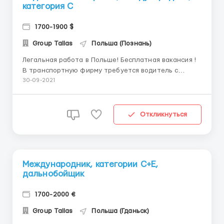
категория С
1700-1900 $
Group Tallas
Польша (Познань)
Легальная работа в Польше! Бесплатная вакансия !
В транспортную фирму требуется водитель с
категорией С!!!! С опытом работы от 3 месяцев по
30-09-2021
ЕС. Стажировки нет. Фирма находится по адресу:62-
067 Rakoniewice (60 км от г.Познань) От Вас
требуется: - минимальное знание польского яз...
Откликнуться
Международник, категории С+Е,
дальнобойщик
1700-2000 €
Group Tallas
Польша (Гданьск)