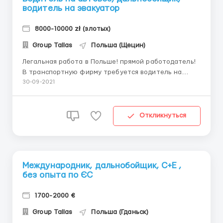
водитель на эвакуатор
8000-10000 zł (злотых)
Group Tallas
Польша (Щецин)
Легальная работа в Польше! прямой работодатель!
В транспортную фирму требуется водитель на
автовоз! С опытом работы по ЕС. Фирма находится в
30-09-2021
г. Голенюв (около г. Щецин) От Вас требуется: - виза.
- права с категориями СЕ. - карта водителя. -
медосмотр/психотест. - 95 код (фирма...
Откликнуться
Международник, дальнобойщик, С+Е ,
без опыта по ЄС
1700-2000 €
Group Tallas
Польша (Гданьск)