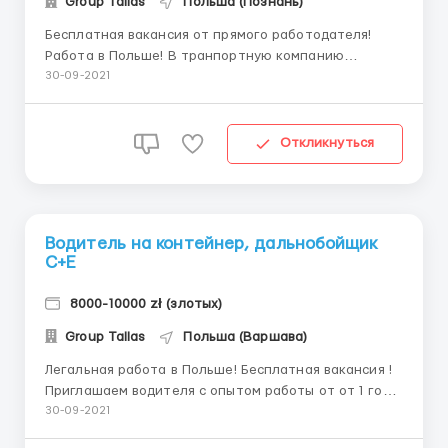
Group Tallas
Польша (Познань)
Бесплатная вакансия от прямого работодателя!
Работа в Польше! В транпортную компанию
требуется водитель с опытом работы от 6 месяцев
30-09-2021
по ЕС. Фирма в городе Бытония, 16 км от Старогард-
Гданьски. От вас требуется: * наличие рабочей визы
* 95 код (фирма помогает открыть) * медосмотр/
Откликнуться
пс...
Водитель на контейнер, дальнобойщик
С+Е
8000-10000 zł (злотых)
Group Tallas
Польша (Варшава)
Легальная работа в Польше! Бесплатная вакансия !
Приглашаем водителя с опытом работы от от 1 года
по ЕС на контейнер. Транспортная фирма
30-09-2021
находится в г. Нова-суха. (70 км. от г. Варшава)