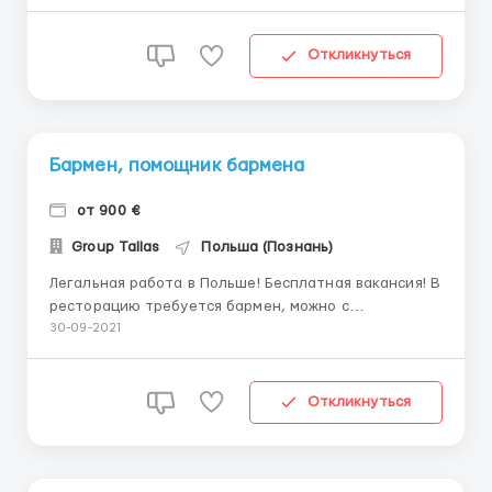
так и без опыта. Стажировка возможна! Главное
желание обучаться! Фирма находится в г. Прыточне
(возле Познани) Фирма занимается перевозкой
Откликнуться
груза с ...
Бармен, помощник бармена
от 900 €
Group Tallas
Польша (Познань)
Легальная работа в Польше! Бесплатная вакансия! В
ресторацию требуется бармен, можно с
минмальным опытом работы! Месторасположение: г.
30-09-2021
Ростаржево (70 км. от г. Познань) Требования: -
знание польского языка ( разговорный) - возраст до
45 лет. - опыт работы на баре от 3 месяцев. ...
Откликнуться