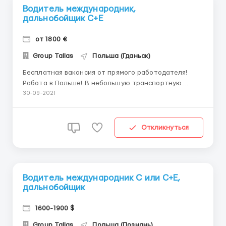
Водитель международник,
дальнобойщик С+Е
от 1800 €
Group Tallas
Польша (Гданьск)
Бесплатная вакансия от прямого работодателя!
Работа в Польше! В небольшую транспортную
фирму требуется водитель с категориями С+Е!
30-09-2021
Желателен опыт работы от 6 месяцев по категории!
Если без опыта работы по категории С+Е-
стажировка возможна - 14 дней со вторым
Откликнуться
водителем, но не оплачив...
Водитель международник С или С+Е,
дальнобойщик
1600-1900 $
Group Tallas
Польша (Познань)