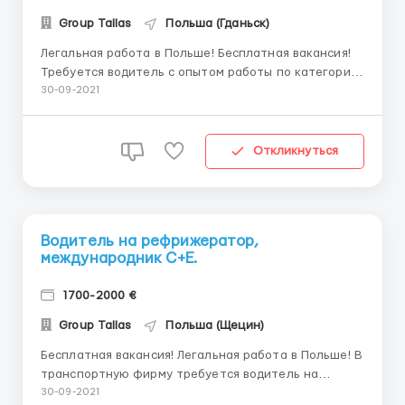
Group Tallas
Польша (Гданьск)
Легальная работа в Польше! Бесплатная вакансия!
Требуется водитель с опытом работы по категории
СЕ от 6 месяцев! Фирма находится в городе Бытония
30-09-2021
(16 км. от Старогард-Гданский) Автопарк: Даф Евро
5/6 с коробкой автомат, полуприцеп тент. Трассы
по Европе в направлении Швейцарии. ...
Откликнуться
Водитель на рефрижератор,
международник С+Е.
1700-2000 €
Group Tallas
Польша (Щецин)
Бесплатная вакансия! Легальная работа в Польше! В
транспортную фирму требуется водитель на
рефрижератор! Опыт работы по категории С+Е от 6
30-09-2021