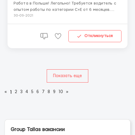
Работа в Польше! Легально! Требуется водитель с
опытом работы по категории С+Е от 6 месяцев.
Фирма находится с городе Бытония (возле
30-09-2021
Старогард-Гданьски) Фирма небольшая - 20 авто.
Даф - Евро 5/6 с коробкой автомат, полуприцеп
тент. Каденция минимум 8/2, трассы по Европе, в
Откликнуться
направл...
Показать еще
«
2
3
4
5
6
7
8
9
10
»
1
Group Tallas вакансии