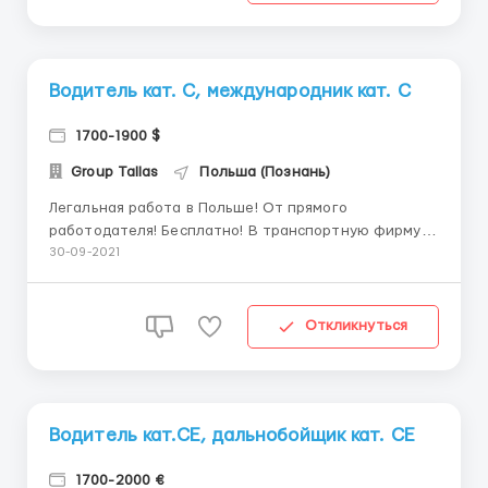
...
Водитель кат. С, международник кат. С
1700-1900 $
Group Tallas
Польша (Познань)
Легальная работа в Польше! От прямого
работодателя! Бесплатно! В транспортную фирму
требуется водитель с категорией С, обязательно с
30-09-2021
опытом работы по ЕС от 3 месяцев! Фирма
находится в городе Раконевице ( 60 км от г.
Познань) От Вас требуется: - опыт работы по ЕС от
Откликнуться
3 мес. ...
Водитель кат.СЕ, дальнобойщик кат. СЕ
1700-2000 €