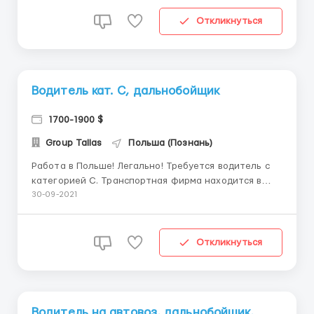
Машины DAF, Евро 5/6 контейнеры , автомат и
механика. Каденция 6/2. Рейсы через Польшу на
Откликнуться
страны Е...
Водитель кат. С, дальнобойщик
1700-1900 $
Group Tallas
Польша (Познань)
Работа в Польше! Легально! Требуется водитель с
категорией С. Транспортная фирма находится в
городе Раконевице (60км. от г. Познань) Требования:
30-09-2021
- обязательно с опытом работы от 3-х мес по
Европе! - - минимальное знание польского языка. -
наличие открытой польской визы. - права. - ч...
Откликнуться
Водитель на автовоз, дальнобойщик,