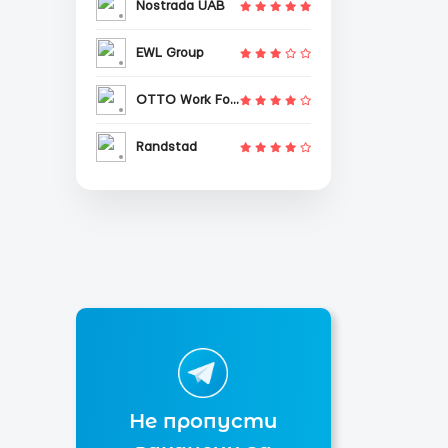
Nostrada UAB
EWL Group
OTTO Work Force
Randstad
Не пропусти