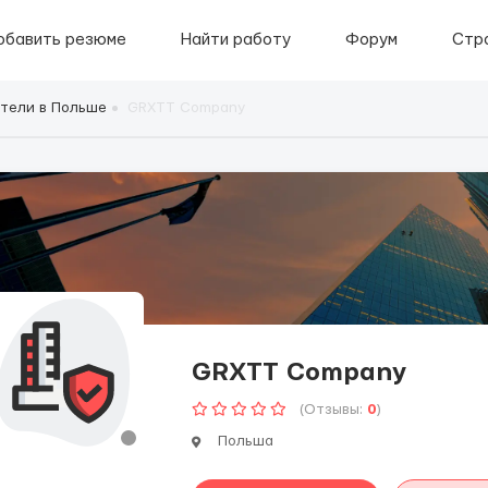
обавить резюме
Найти работу
Форум
Стр
тели в Польше
GRXTT Company
GRXTT Company
(Отзывы:
0
)
Польша