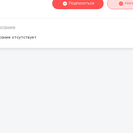
Подписаться
Нап
исание
сание отсутствует