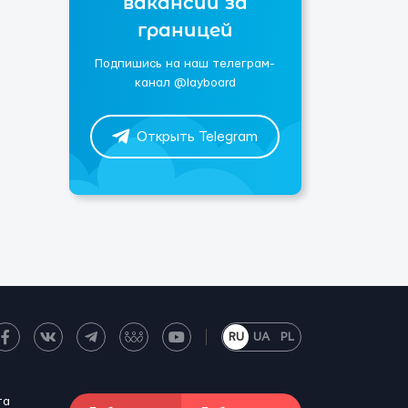
вакансии за
границей
Подпишись на наш телеграм-
канал @layboard
Открыть Telegram
RU
UA
PL
та