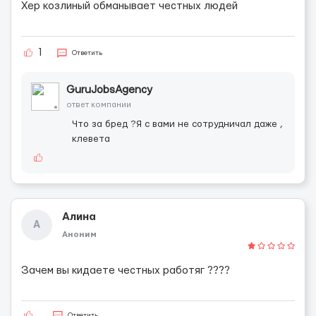
Хер козлиный обманывает честных людей
1
Ответить
GuruJobsAgency
ответ компании
Что за бред ?Я с вами не сотрудничал даже ,
клевета
Алина
А
Аноним
Зачем вы кидаете честных работяг ????
Ответить