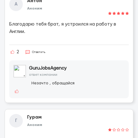
Антон
А
Аноним
Благодарю тебя брат, я устроился на работу в
Англии.
2
Ответить
GuruJobsAgency
ответ компании
Незачто , обращайся
Гурам
Г
Аноним