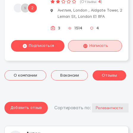
(Отзывы:
4
)
s
2
Англия, London , Aldgate Tower, 2
Leman St, London E1 8FA
3
1514
4
Подписаться
Написать
О компании
Вакансии
Отзывы
Добавить отзыв
Cортировать по: