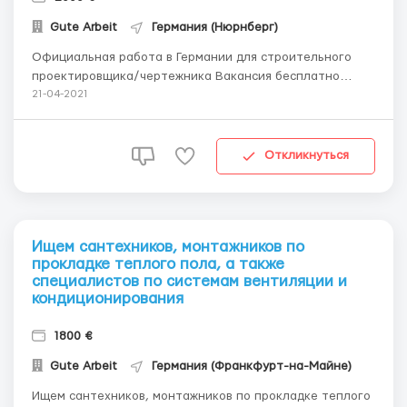
Gute Arbeit
Германия (Нюрнберг)
Официальная работа в Германии для строительного
проектировщика/чертежника Вакансия бесплатно
Трудоустройство только с европейским паспортом
21-04-2021
Возможно без знания немецкого языка Трудоустройство
непосредственно у немецкого работодателя Зарплата
стартует от 2000 евро/брутто в зависимости ...
Откликнуться
Ищем сантехников, монтажников по
прокладке теплого пола, а также
специалистов по системам вентиляции и
кондиционирования
1800 €
Gute Arbeit
Германия (Франкфурт-на-Майне)
Ищем сантехников, монтажников по прокладке теплого