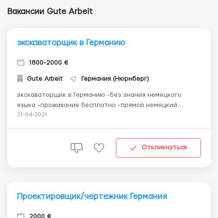
Вакансии Gute Arbeit
экскаваторщик в Германию
1800-2000 €
Gute Arbeit
Германия (Нюрнберг)
экскаваторщик в Германию -без знания немецкого
языка -проживание бесплатно -прямой немецкий
работодатель Вакансия доступна для граждан ЕС
21-04-2021
Зарплата от 10 -12 евро брутто Контактный телефон
+4915167756414 (Viber, Whatsapp) +48662288833 (Viber,
Whatsapp) ...
Откликнуться
Проектировщик/чертежник Германия
2000 €