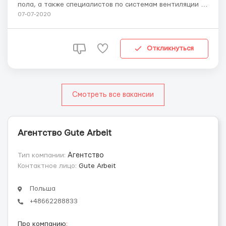
пола, а также специалистов по системам вентиляции и
кондиционирования Работа в Германии - Frankfurt am
07-07-2020
Main, Dresden, Köln Вакансия
бесплатноТрудоустройство только с европейскими
паспортами. Без знания немецкого языка, русский -
Откликнуться
обяз...
Смотреть все вакансии
Агентство Gute Arbeit
Тип компании:
Агентство
Контактное лицо:
Gute Arbeit
Польша
+48662288833
Про компанию
: