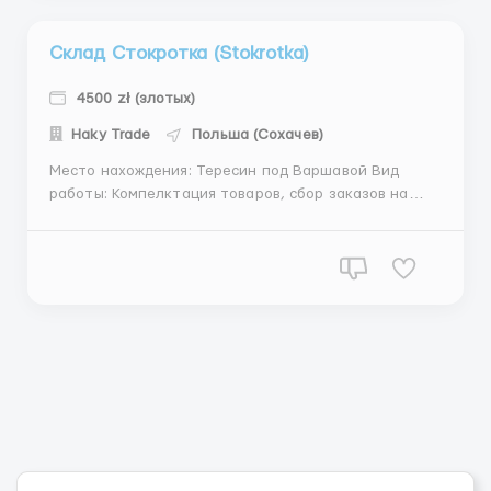
Склад Стокротка (Stokrotka)
4500 zł (злотых)
Haky Trade
Польша (Сохачев)
Место нахождения: Тересин под Варшавой Вид
работы: Компелктация товаров, сбор заказов на
супермаркеты с помощью сканера и электрического
узика. Ссылку на видео подобные труды отправляю
в конце. Работа на двух отделах склада: тёплый и
холодный. Температура в теплом +18-20С, в
холодном +8-10С. (Нужн...