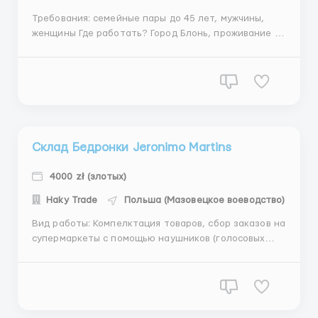
Требования: семейные пары до 45 лет, мужчины,
женщины Где работать? Город Блонь, проживание в
Сохачеве, 50 км от Варшавы Условия работы:
Работа заключается в паковании косметических
средст и средств гигиены. Рабочая смены по 8-12
часов 5-6 дней в неделю Оплата: 12,40 ...
Склад Бедронки Jeronimo Martins
4000 zł (злотых)
Haky Trade
Польша (Мазовецкое воеводство)
Вид работы: Компелктация товаров, сбор заказов на
супермаркеты с помощью наушников (голосовых
команд) и узика электрического. Работа на двух
отделах склада: тёплый и холодный. Температура в
теплом +18-20С, в холодном +8-10С. (Нужно иметь
более теплые вещи с собой). Для девочек разделен
труд только...