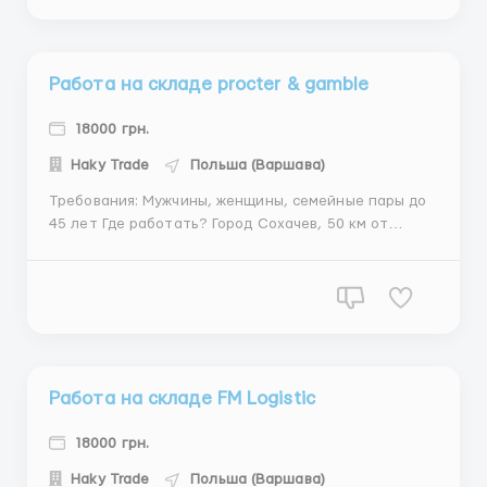
работник должен сложить этот профиль в стопку и
связывать спе...
Работа на складе procter & gamble
18000 грн.
Haky Trade
Польша (Варшава)
Требования: Мужчины, женщины, семейные пары до
45 лет Где работать? Город Сохачев, 50 км от
Варшавы Условия работы: Работа заключается в
паковании продукции procter & gamble. Рабочая
смена по 11 часов 5-6 дней в неделю Оплата от
12,40 зл/час, (аккордовая система, ...
Работа на складе FM Logistic
18000 грн.
Haky Trade
Польша (Варшава)