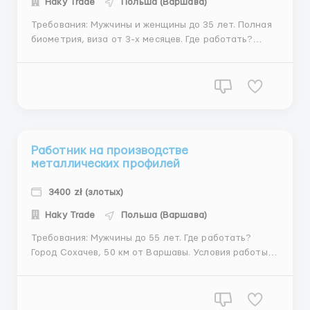
Haky Trade
Польша (Варшава)
Требования: Мужчины и женщины до 35 лет. Полная
биометрия, виза от 3-х месяцев. Где работать?
Работа на складе. Город Сохачев, 50 км от Варшавы
Условия работы: Работа заключается в сборе
товаров на магазины с помощью сканера и вузка.
Работа на аккорд. Оплата от 12 до 17,5...
Работник на производстве
металлических профилей
3400 zł (злотых)
Haky Trade
Польша (Варшава)
Требования: Мужчины до 55 лет. Где работать?
Город Сохачев, 50 км от Варшавы. Условия работы:
Работа на предприятии по производству
металопрофилей. Обязаности: машинка по
производству профилей нарезает профиль,