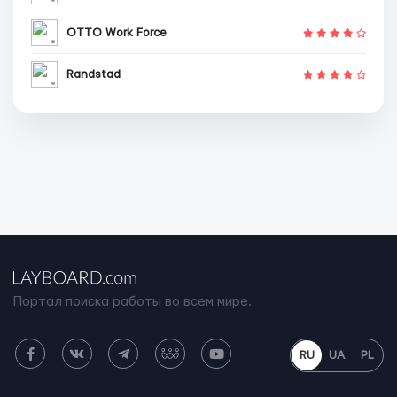
OTTO Work Force
Randstad
Портал поиска работы во всем мире.
RU
UA
PL