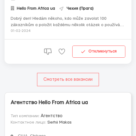
Hello From Africa ua
Чехия (Прага)
Dobrý den! Hledám někoho, kdo může zavolat 100
zákazníkům a položit každému několik otázek o používání
produktu a shromažďovat odpovědi v tabulkách Google.
01-02-2024
Komunikace v českém jazyce. Všechny dotazy jsou připra...
Откликнуться
Смотреть все вакансии
Агентство Hello From Africa ua
Тип компании:
Агентство
Контактное лицо:
Serhii Makas
США, Chikago