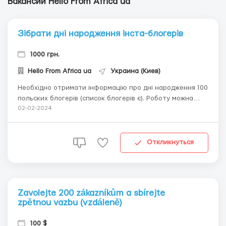
Вакансии Hello From Africa ua
Зібрати дні народження інста-блогерів
1000 грн.
Hello From Africa ua
Украина (Киев)
Необхідно отримати інформацію про дні народження 100
польских блогерів (список блогерів є). Роботу можна
виконати віддалено. Якщо по работі все окей, буде ще.
02-02-2024
Оплата карткою після виконання. Будь ласка, пишіть в
Telegram +380957592385, @sergeymakas ...
Откликнуться
Zavolejte 200 zákazníkům a sbírejte
zpětnou vazbu (vzdáleně)
100 $