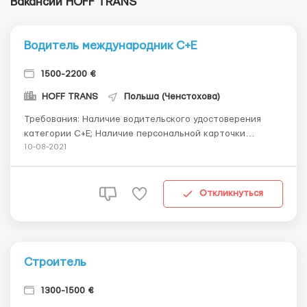
Вакансии HOFF TRANS
Водитель международник C+E
1500-2200 €
HOFF TRANS
Польша (Ченстохова)
Требования: Наличие водительского удостоверения
категории С+Е; Наличие персональной карточки
водителя для цифрового тахографа; Желателен опыт
10-08-2021
работы с нормативными документами: TIR, CMR, книгой
EKMT, соответствующими разрешениями,
сопроводительной документацией грузов;
Откликнуться
Внимательность, са...
Строитель
1300-1500 €