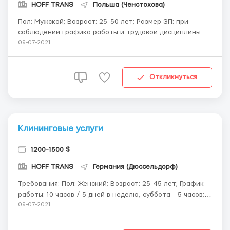
HOFF TRANS
Польша (Ченстохова)
Пол: Мужской; Возраст: 25-50 лет; Размер ЗП: при
соблюдении графика работы и трудовой дисциплины -
от 1500 евро нетто; Суть работы: внутренние
09-07-2021
отделочные работы жилых/коммерческих объектов;
График работы: 10 часов / 5 дней в неделю, суббота - 5
часов; На период работы предоставляется ...
Откликнуться
Клининговые услуги
1200-1500 $
HOFF TRANS
Германия (Дюссельдорф)
Требования: Пол: Женский; Возраст: 25-45 лет; График
работы: 10 часов / 5 дней в неделю, суббота - 5 часов;
Суть работы: уборка гостиничных номеров, частных
09-07-2021
домов/квартир; Условия работы: На период работы
предоставляется жилье, рабочая ...