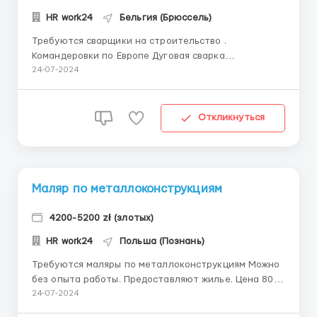
HR work24
Бельгия (Брюссель)
Требуются сварщики на строительство .
Командеровки по Европе Дуговая сварка
вольфрамовым электродомом в интерных газах с
24-07-2024
присадкой проволокой или без нее (ТИГ) - 141 , на
судостроение - полоавтомат МИГ,МАГ - 135 метод ,
136 , 138 метод. Диплом сварщика Умение читать
Откликнуться
чертежи Опыт работ...
Маляр по металлоконструкциям
4200-5200 zł (злотых)
HR work24
Польша (Познань)
Требуются маляры по металлоконструкциям Можно
без опыта работы. Предоставляют жилье. Цена 800
злотых ( 1 раз в неделю убирают, 1 раз в две недели
24-07-2024
меняют постельное белье). Доставляют к работе