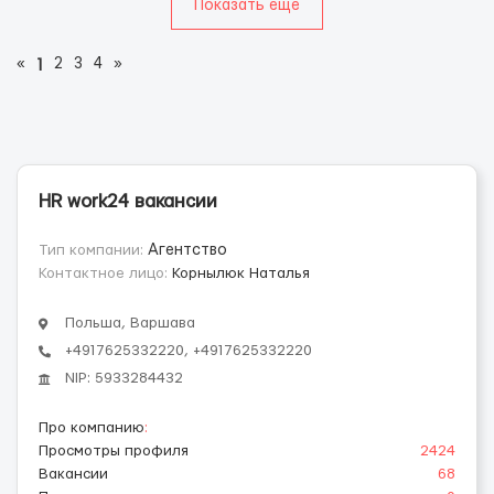
Показать еще
«
2
3
4
»
1
HR work24 вакансии
Тип компании:
Агентство
Контактное лицо:
Корнылюк Наталья
Польша, Варшава
+4917625332220, +4917625332220
NIP: 5933284432
Про компанию
:
Просмотры профиля
2424
Вакансии
68