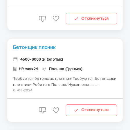
Возврощают налог в конце года ...
Откликнуться
Бетонщик плоник
4500-6000 zł (злотых)
HR work24
Польша (Гданьск)
Требуется бетонщик плотник Требуются бетонщики
плотники Работа в Польше. Нужен опыт в
строительстве мостов Можно вахтой приехать
01-08-2024
Проживание - за счет нанимателя Питание один раз
в день горячии обеды - за счет нанимателя. Спец
одежда за счет- нанимателя. ДО 50 ЛЕТ ...
Откликнуться