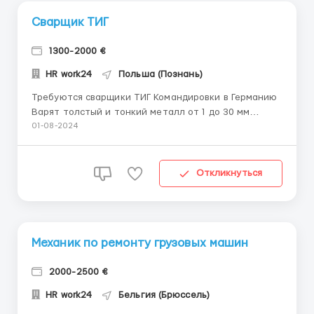
Сварщик ТИГ
1300-2000 €
HR work24
Польша (Познань)
Требуются сварщики ТИГ Командировки в Германию
Варят толстый и тонкий металл от 1 до 30 мм
Ответствинные металлоконструкции , проверят на
01-08-2024
просвет Проживание - предоставляют Питание 1
раз в день - предоставляют Спец одежду -
предоставляют ...
Откликнуться
Механик по ремонту грузовых машин
2000-2500 €
HR work24
Бельгия (Брюссель)