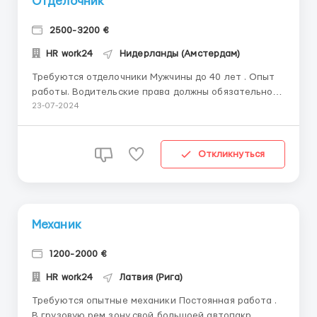
Отделочник
2500-3200 €
HR work24
Нидерланды (Амстердам)
Требуются отделочники Мужчины до 40 лет . Опыт
работы. Водительские права должны обязательно
быть . Страна Нидерланды. Жилье предоставляют (
23-07-2024
150 евро) .
Откликнуться
Механик
1200-2000 €
HR work24
Латвия (Рига)
Требуются опытные механики Постоянная работа .
В грузовую рем зону,свой большоей автопакр