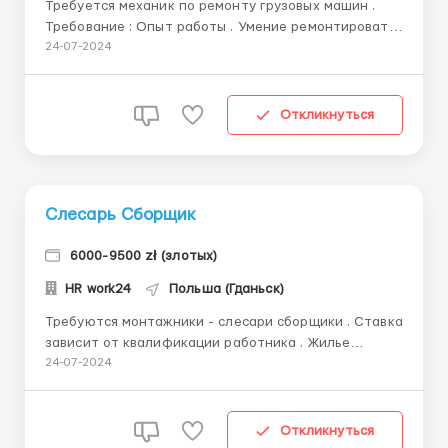
Требуется механик по ремонту грузовых машин .
Требование : Опыт работы . Умение ремонтировать
грузовые машины . Страна - Бельгия. Жилье
24-07-2024
работодатель предоставляет и оплачивает .
Машину предоставляют. ...
Откликнуться
Слесарь Сборщик
6000-9500 zł (злотых)
HR work24
Польша (Гданьск)
Требуются монтажники - слесари сборщики . Ставка
зависит от квалификации работника . Жилье
предоставляет и оплачивает наниматель . Спец
24-07-2024
одежда и средства индивидуальней защиты -
предоставляют. Транспорт к работе -
предоставляют. Нужно уметь читать чертежи . ...
Откликнуться