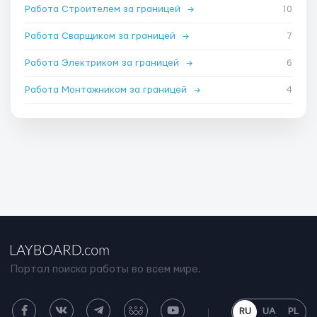
Работа Строителем за границей
→
10
Работа Сварщиком за границей
→
7
Работа Электриком за границей
→
6
Работа Монтажником за границей
→
4
Портал поиска работы во всем мире.
RU
UA
PL