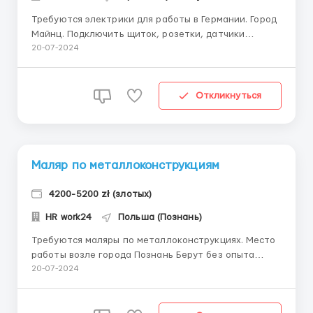
Требуются электрики для работы в Германии. Город
Майнц. Подключить щиток, розетки, датчики
движения ,установка вайфай антенны ,разводка
20-07-2024
кабелей, щитка, лампочек. Официальное
трудоустройство . Предоставляют жилье .
Внутренние работы. ...
Откликнуться
Маляр по металлоконструкциям
4200-5200 zł (злотых)
HR work24
Польша (Познань)
Требуются маляры по металлоконструкциях. Место
работы возле города Познань Берут без опыта
работы Жилье предоставляют (800 злотых)
20-07-2024
транспорт спец одежда и инструменты - за счет
нанимателя Офицыальное трудоустройство ...