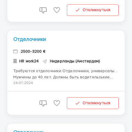
Предоставляют спец одежду и средства
индивидуальной защиты - за счет нанимателя.
Откликнуться
Город Муров...
Отделочники
2500-3200 €
HR work24
Нидерланды (Амстердам)
Требуются отделочники Отделочники, универсалы .
Мужчины до 40 лет. Должны быть водительськие
права. Страна - Нидерланды. Жилье стоит 500 евро
24-07-2024
, 150 евро оплачивает работник. Нужны люди уже с
документами. ...
Откликнуться