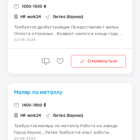
1000-1500 €
HR work24
Литва (Каунас)
Требуется дробеструйщик Предоставляют жилье.
Оплата отпускных . Возврат налога в конце года.
Работа на заводе. Помощь в оформлении
02-08-2024
документов.
Откликнуться
Маляр по металлу
1400-1800 $
HR work24
Литва (Каунас)
Требуются маляры по металлу Работа на заводе
Город Каунас , Литва Требуется опыт работы
Предоставляют жилье Оплачивают отпускные
02-08-2024