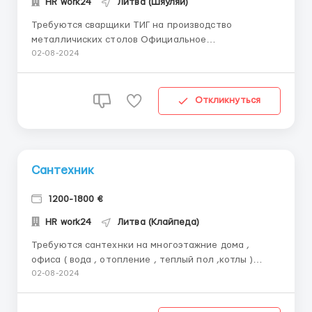
HR work24
Литва (Шяуляй)
Требуются сварщики ТИГ на производство
металличиских столов Официальное
трудоустройство , помощь в ВНЖ Предоставляют
02-08-2024
жилье Предоставляют все необходимые
инструменты для работы Требуется опыт работы
Литва , Шяуляй ...
Откликнуться
Сантехник
1200-1800 €
HR work24
Литва (Клайпеда)
Требуются сантехнки на многоэтажние дома ,
офиса ( вода , отопление , теплый пол ,котлы )
Монтаж внутренней канализации ,монтаж холодной
02-08-2024
и гарячей воды .Монтаж отопления , монтаж
вентеляции. Диплом сантехника Опыт работы