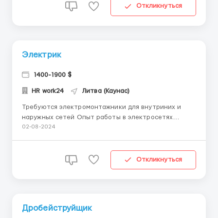
Умение читать чертежи Работа 200-250 часов
Откликнуться
Знание английского ...
Электрик
1400-1900 $
HR work24
Литва (Каунас)
Требуются электромонтажники для внутриних и
наружных сетей Опыт работы в электросетях
Уметель самостаятельно прокладывать воздушные
02-08-2024
линии, лазатьна опорах , кабельные муфты
подключать 0,4-10 кВт , подключать подстанции ,
делать заземление , прокладывать кабеля под
Откликнуться
землей Наличии диплома э...
Дробейструйщик