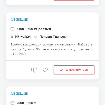
Сварщик
6400-9500 zł (злотых)
HR work24
Польша (Гданьск)
Требуются слесари разных типов сварки . Работа в
городе Гданьск. Жилье наниматель предоставляет
за свой счет . В комнате по 2-4 человека. Нужен
24-07-2024
опыт работы. Нужны сварщики МИГ , МАГ ,ТИГ . Спец
одежду и средства индивудуальной защиты -
предоставляют . Официальное трудоустройство . ...
Откликнуться
Сварщик
2000-3500 €