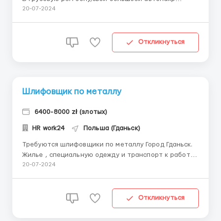
(работы много). Обеспечивают качествинными
20-07-2024
инструментами и одеждой. По необходимости
обеспечивают жильем. ...
Откликнуться
Шлифовщик по металлу
6400-8000 zł (злотых)
HR work24
Польша (Гданьск)
Требуются шлифовщики по металлу Город Гданьск.
Жилье , специальную одежду и транспорт к работе
- за счет нанимателя Шлифовка металла и
20-07-2024
зачистка . Официальное трудоустройство . ...
Откликнуться