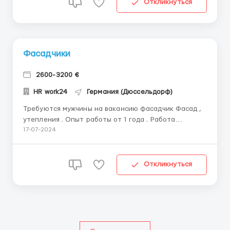
Откликнуться
Фасадчики
2600-3200 €
HR work24
Германия (Дюссельдорф)
Требуются мужчины на вакансию фасадчик Фасад ,
утепления . Опыт работы от 1 года . Работа
находится в городе Дюссельдорф . Жилье и проезд к
17-07-2024
работе работадатель - предоставляет . ...
Откликнуться