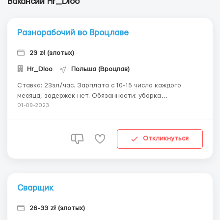
Вакансии Hr_Dloo
Разнорабочий во Вроцлаве
23 zł (злотых)
Hr_Dloo
Польша (Вроцлав)
Ставка: 23зл/час. Зарплата с 10-15 число каждого
месяца, задержек нет. Обязанности: уборка
строительного мусора, разборка доков и строительных
01-09-2023
опор, могут поставить работать с перфоратором или
болгаркой Умова злицення Выдаем залички на общую
сумму 1500-2000 зл Выдаем рабочу...
Откликнуться
Сварщик
26-33 zł (злотых)