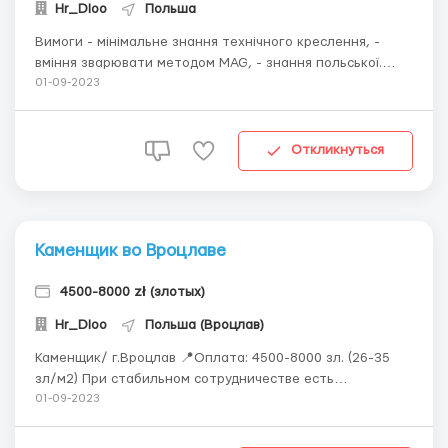
Hr_Dloo
Польша
Вимоги - мінімальне знання технічного креслення, -
вміння зварювати методом MAG, - знання польської.
Зарплата Зарплата визначається в залежності від
01-09-2023
категорії працівника після здачі пробок (також на
категорію впливає наявність європейського
сертифікату та дозволу роботи з кран-балкою). Ка...
Откликнуться
Каменщик во Вроцлаве
4500-8000 zł (злотых)
Hr_Dloo
Польша (Вроцлав)
Каменщик/ г.Вроцлав 📍Оплата: 4500-8000 зл. (26-35
зл/м2) При стабильном сотрудничестве есть
возможность повышения оплаты; 📍Оплата раз в месяц;
01-09-2023
Задержек по оплатам нет; Возможность аванса. 📍
Объекты в центре города; 📍 Доезд до работы