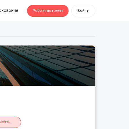
ахование
Работодателям
Войти
исать