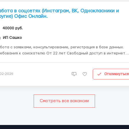
абота в соцсетях (Инстаграм, ВК, Однокласники и
ругие) Офис Онлайн.
40000 руб.
ИП Сашко
бота с заявками, консультирование, регистрация в базе данных.
ебования к соискателю От 22 лет Свободный доступ в интернет
мотность, ответственность, обучаемость. Условия, график работы
стичная занятость (совмещение: декрет/учеба/основная работа)
учение и сопровождение опытного на...
Откликнуться
-02-2026
Смотреть все вакансии