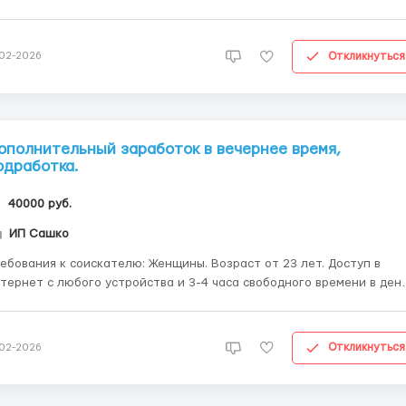
т, выйти можно в любой момент. Работа интересная и
вная. Система работы новая. Подробнее писать на вацап
и телеграм +79779544530 ...
Откликнуться
-02-2026
oполнительный заработок в вечернее время,
одработка.
40000 руб.
ИП Сашко
вания к соискателю: Женщины. Возраст от 23 лет. Доступ в
тернет с любого устройства и 3-4 часа свободного времени в день
лание зарабатывать и готовность обучаться (бесплатно) . Место
тельства, опыт и знания компьютера не имеют значения! Мы Вас
всему научим. Помощь и поддерж...
Откликнуться
-02-2026