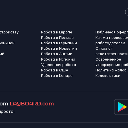
стройству
Работа в Европе
Публичная офер
Работа в Польше
Как мы проверяе
раницей
Работа в Германии
работодателей
Работа в Норвегии
Отказ от
ий
Работа в Англии
ответственност
Работа в Испании
Современное
Удаленная работа
утверждение ра
Работа в США
Политика жалоб
Работа в Канадe
Кодекс этики
 от
LAYBOARD.com
просто!