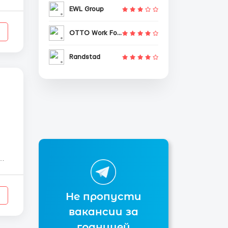
EWL Group
OTTO Work Force
Randstad
.
Не пропусти
вакансии за
границей