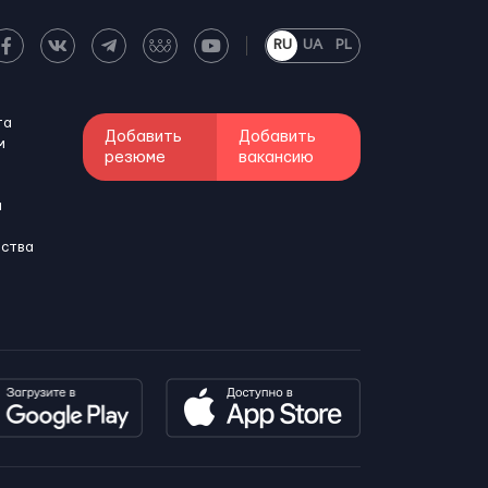
RU
UA
PL
та
Добавить
Добавить
м
резюме
вакансию
и
бства