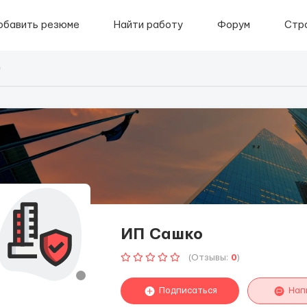
обавить резюме
Найти работу
Форум
Стр
о
ИП Сашко
(Отзывы:
0
)
Подписаться
Нап