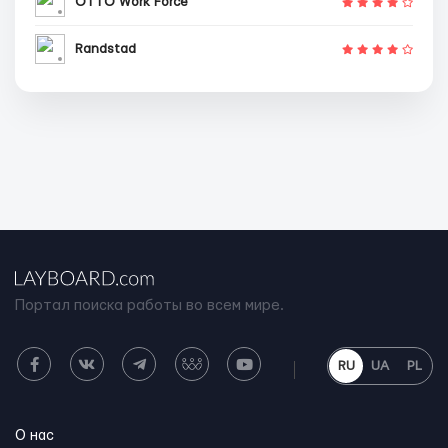
OTTO Work Force
Randstad
Портал поиска работы во всем мире.
RU
UA
PL
О нас