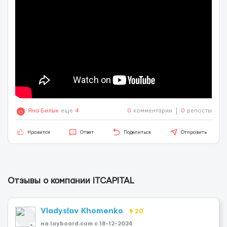
Яна Билык
еще
4
0
комментарии
0
репосты
Нравится
Ответ
Поделиться
Отправить
Отзывы о компании ITCAPITAL
Vladyslav Khomenko
20
на layboard.com c 18-12-2024