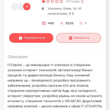
(Отзывы:
1
)
18
Украина, Киев, Ул. М.
ломоносова, 8 б
448
8539
1
Подписаться
Написать
Описание
ITCapital – це міжнародна іт-компанія зі створення
сучасних інтернет технологій: автоматизації бізнес-
процесів та диджиталізація бізнесу. Наш основний
напрямок це - development: розробка програмного
забезпечення, розробка програм IOS and Android,
створення корпоративних сайтів будь-якої складності,
інтернет-маркетинг, розробка рішень на основі штучного
інтелекту, створення технологій з VR/AR/3D. Додатковий
напрямок компанії – школа навчання у сфері ІТ (ITCAPITAL