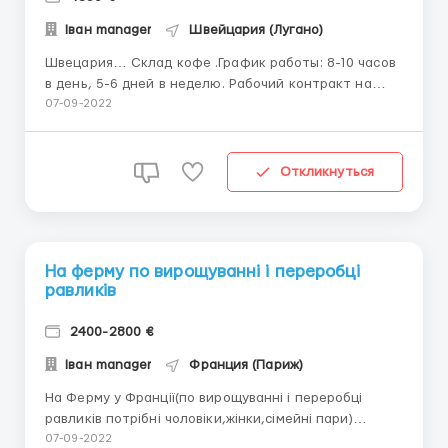
Іван manager
Швейцария (Лугано)
Швецария… Склад кофе .График работы: 8-10 часов
в день, 5-6 дней в неделю. Рабочий контракт на
один год с возможностью продления. Работа
07-09-2022
подходит для мужчин, женщин, семейных пар.
Обязанности: – работа на конвейере; - контроль
качества; – упаковка продукции. Требования:...
Откликнуться
На ферму по вирощуванні і переробці
равликів
2400-2800 €
Іван manager
Франция (Париж)
На Ферму у Франції(по вирощуванні і переробці
равликів потрібні чоловіки,жінки,сімейні пари)
Робота фізично не важка Заробітна плата від
07-09-2022