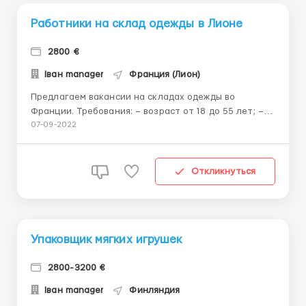
Работники на склад одежды в Лионе
2800 €
Іван manager
Франция (Лион)
Предлагаем вакансии на складах одежды во
Франции. Требования: – возраст от 18 до 55 лет; –
знание французского языка не требуется.
07-09-2022
Обязанности: сортировка одежды; упаковка одежды;
подготовка товара к отгрузке на магазины, приём
возвратов. График работы по 8-...
Откликнуться
Упаковщик мягких игрушек
2800-3200 €
Іван manager
Финляндия