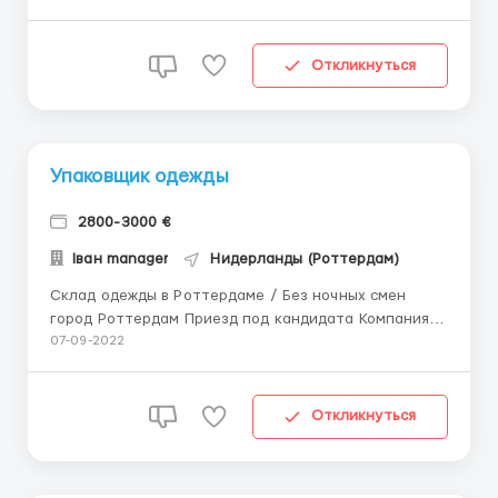
11евро,далі якщо гарно працюєте можете мати
більше Робочий час 8-12 годин Обов'язки: Збір
равликів в кошики Підготовка сировини для підкорму
Откликнуться
Переробка п...
Упаковщик одежды
2800-3000 €
Іван manager
Нидерланды (Роттердам)
Склад одежды в Роттердаме / Без ночных смен
город Роттердам Приезд под кандидата Компания с
эксклюзивной одеждой. Документы: От кандидата
07-09-2022
нужен только внутренний украинский паспорт или
загранпаспорт. Обязанности: Работа в различных
отделах, таких...
Откликнуться