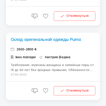
шоколадной продукции на шоколадную фабрику
“Nеstlе". Семейные пары, мужчины и женщины.
Обязанности: поставка товаров на
производственную линию для обеспечения
Откликнуться
непрерывности производства; упаков...
Склад оригинальной одежды Puma
2500-2800 €
Іван manager
Австрия (Баден)
Требования -мужчины женщины и семейные пары от
18 до 60 лет без вредных привычек; Обязанности:
Проверка вещей на отсутствие брака; Упаковка
07-09-2022
новых вещей; Маркировка укомплектованных
коробок. Заработная плата: 12.7 евро / час (нетто)
выплата зарплаты два раза в месяц; Возможные
Откликнуться
премии з...