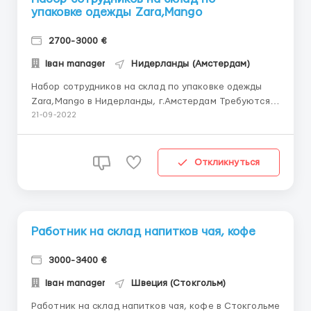
упаковке одежды Zara,Mango
2700-3000 €
Іван manager
Нидерланды (Амстердам)
Набор сотрудников на склад по упаковке одежды
Zara,Mango в Нидерланды, г.Амстердам Требуются
мужчины, женщины ( семейные пары) на склады по
21-09-2022
упаковке , маркировке фасовке одежды.
Обязанности: - упаковка одежды в картонные
коробки,поклейка стикеров, сканирование и
Откликнуться
подготовка к отправке График...
Работник на склад напитков чая, кофе
3000-3400 €
Іван manager
Швеция (Стокгольм)
Работник на склад напитков чая, кофе в Стокгольме