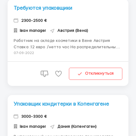
Требуются упаковщики
2300-2500 €
Іван manager
Австрия (Вена)
Работник на складе косметики в Вене Австрия
Ставка :12 евро /нетто час На распределительный
склад косметики требуются рабочие. Австрия. В
07-09-2022
обязанности входит упаковка продукции в
картонные коробки, работа со сканером, работа с
накладными, комплектация товара, логистика,
Откликнуться
стикеровка. Оплата тр...
Упаковщик кондитерки в Копенгагене
3000-3300 €
Іван manager
Дания (Копенгаген)