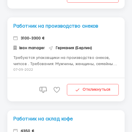
Оплата труда:11 евро в ...
Работник на производство снеков
3100-3300 €
Іван manager
Германия (Берлин)
Требуются упаковщики на производство снеков,
чипсов . Требования: Мужчины, женщины, семейные
пары. Возраст от 18-ти до 55 -ти лет Условия
07-09-2022
работы: З/п от 10 до 12 евро в час , 5 дней в неделю,
можно брать переработки , ночных смен нет , от 8
до 10 часов в день. Предоставляется...
Откликнуться
Работник на склад кофе
4350 €