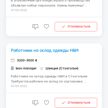
В упаковочный цех кондитерского производства
объявлен набор персонала. Нужны мужчины/
женщины до 55 лет. В обязанности входит: в
07-09-2022
сортировка , маркировка , контроль целостности
упаковки , упаковка в картонные ящики. График
работы 5-6 дней в неделю по 8-10 часов в день.
Откликнуться
Оплата труда: 14 ев...
Работники на склад одежды H&M
3200-3500 €
Іван manager
Швеция (Стокгольм)
Работники на склад одежды H&M в Стокгольме
Требуются рабочие на склад по сортировке
брендовой одежды.Работа очень простая и легкая.
07-09-2022
Работа в комфортных условиях с хорошим
отношением к сотрудникам. Место работы: город
Стокгольм Обязанности: упаковке заказов в
Откликнуться
картонные коробки; сор...