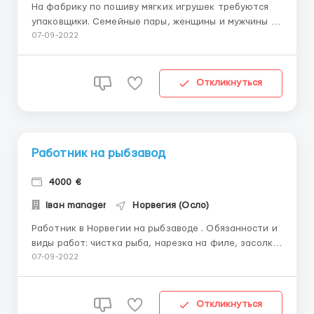
На фабрику по пошиву мягких игрушек требуются
упаковщики. Семейные пары, женщины и мужчины до
55 лет, не имеющие аллергии, в хорошей
07-09-2022
физической форме. В обязанности будет входить:
снятие игрушек с конвейера для отбраковки;
сортировка; упаковка игрушек; подготовка товара к
Откликнуться
дальнейшей т...
Работник на рыбзавод
4000 €
Іван manager
Норвегия (Осло)
Работник в Норвегии на рыбзаводе . Обязанности и
виды работ: чистка рыба, нарезка на филе, засолка,
фасовка, упаковка., Требования: - М Ж Сем.пары
07-09-2022
-Зарплата 19.9 евро в час -Работа по 8-10 часов в
день, 5-6 дней в неделю. -Переработки
оплачиваются отдельно. -Проживание и питание за
Откликнуться