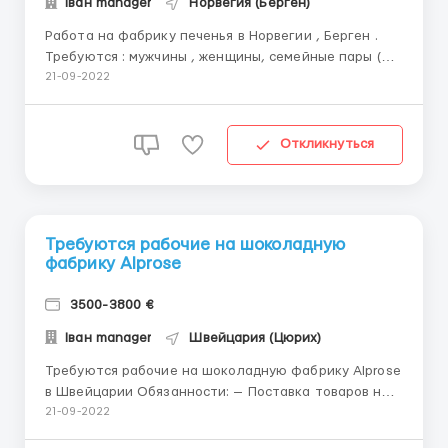
Іван manager
Норвегия (Берген)
Работа на фабрику печенья в Норвегии , Берген .
Требуются : мужчины , женщины, семейные пары (
предоставляют отдельное жильё ) Возраст 18 - 59
21-09-2022
Обязанности : Работа на полностью
автоматизированной производственной линии при
производстве кондитерских изделий. Снятие
Откликнуться
печенья с линии и уп...
Требуются рабочие на шоколадную
фабрику Alprose
3500-3800 €
Іван manager
Швейцария (Цюрих)
Требуются рабочие на шоколадную фабрику Alprose
в Швейцарии Обязанности: — Поставка товаров на
производственной линии для обеспечения
21-09-2022
непрерывности производства; — Упаковка и