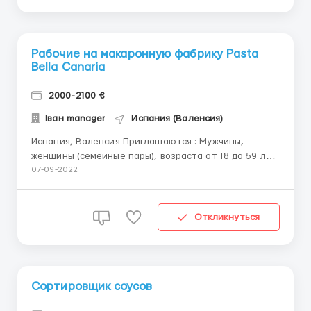
Рабочие на макаронную фабрику Pasta
Bella Canaria
2000-2100 €
Іван manager
Испания (Валенсия)
Испания, Валенсия Приглашаются : Мужчины,
женщины (семейные пары), возраста от 18 до 59 лет
на производство макарон. Опыт работы знание
07-09-2022
языка - не требуется; Быстро обучаемые
исполнительные коммуникабельные пунктуальные;
В чем заключается Ваши обязанности: (инструктаж
Откликнуться
на произв...
Сортировщик соусов