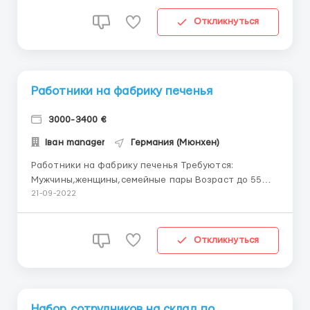
сортировка готовой продукции; — Контроль
качества и складирование товара на полки.
Откликнуться
Требовани...
Работники на фабрику печенья
3000-3400 €
Іван manager
Германия (Мюнхен)
Работники на фабрику печенья Требуются:
Мужчины,женщины,семейные пары Возраст до 55
лет Обязанности: -контроль производственной
21-09-2022
линии -проверка качества продукции -упаковка
-стикеровка -работа со сканером График: 8-10
часов, 5-6 дней в неделю (сб-по желанию, вс-
Откликнуться
выходной) Ес...
Набор сотрудников на склад по