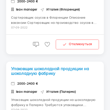
2000-2400 €
Іван manager
Италия (Флоренция)
Сортировщик соусов в Флоренции Описание
вакансии Сортировщик на производство соусов в
Италию Возраст до 55 лет включительно. Ждем на
07-09-2022
работу: Мужчин ,Женщин ,Семейные пары. Оплата:
10 евро в час Для повышенная заработной платы по
желанию можно брать дополнительные часы,
Откликнуться
работать в в...
Упаковщик шоколадной продукции на
шоколадную фабрику
2000-2400 €
Іван manager
Италия (Палермо)
Упаковщик шоколадной продукции на шоколадную
фабрику в Палермо Требуются упаковщики
07-09-2022