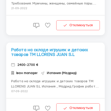
Требования: Мужчины, женщины, семейные пары.
Возраст до 55 лет . Знание языка не требуется
21-09-2022
(руководители русскоговорящие); Опыт работы не
имеет значения; В обязанности входит : упаковка,
фасовка, сортировка, стикеровка товара .прове...
Откликнуться
Работа на складе игрушек и детских
товаров ТМ LLORENS JUAN S.L
2400-2700 €
Іван manager
Испания (Мадрид)
Работа на складе игрушек и детских товаров ТМ
LLORENS JUAN S.L Испания , Мадрид График работы-
от 8 часов до 10 часов в день 5 дней в
07-09-2022
неделю(выходные воскресенье)есть возможность
брать рабочую субботу. Воскресенье выходной.
Требования: -Мужчины, женщины и пары до 55 лет
Откликнуться