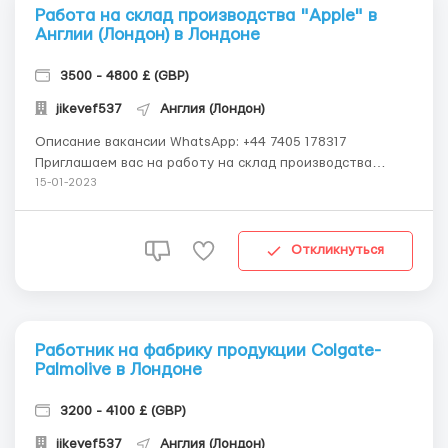
Работа на склад производства "Apple" в
Англии (Лондон) в Лондоне
3500 - 4800 £ (GBP)
jikevef537
Англия (Лондон)
Описание вакансии WhatsApp: +44 7405 178317
Приглашаем вас на работу на склад производства
"Apple" в Англии (Лондон) Условия работы: 1) Зарплата
15-01-2023
15-20 фунтов в час 2) Рабочий график: с понедельника
по пятницу, по 8-10 часов (при вашем желанием вы
можете работать по субботам)...
Откликнуться
Работник на фабрику продукции Colgate-
Palmolive в Лондоне
3200 - 4100 £ (GBP)
jikevef537
Англия (Лондон)