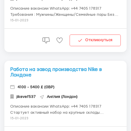
Описание вакансии WhatsApp: +44 7405 178317
Требования : Мужчины/Женщины/Семейные пары Без
вредных привычек и проблем со здоровьем (за
15-01-2023
злоупотребление алкоголем увольнение) Знание языка
не обязательно (русскоговорящий руководитель), но
будет огромным плюсом для вас в будущем. Без о...
Откликнуться
Работа на завод производства Nike в
Лондоне
4100 - 5400 £ (GBP)
jikevef537
Англия (Лондон)
Описание вакансии WhatsApp: +44 7405 178317
Стартует активный набор на крупные склады
продукции от заводов NIKE в Англии. Склад расположен
15-01-2023
в Лондоне. Зарплата в месяц - 4100-5400 £ ️ На работу
набираем: Мужчин/женщин/семейные пары возрастом