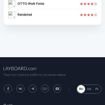
OTTO Work Force
Randstad
Портал поиска работы во всем мире.
RU
UA
PL