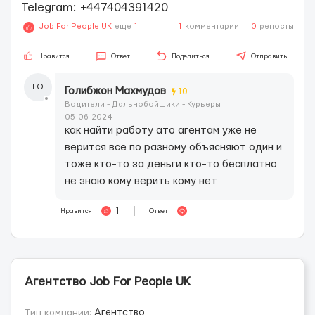
Telegram: +447404391420
Job For People UK
еще
1
1
комментарии
0
репосты
Нравится
Ответ
Поделиться
Отправить
ГО
Голибжон Махмудов
10
Водители - Дальнобойщики - Курьеры
05-06-2024
как найти работу ато агентам уже не
верится все по разному объясняют один и
тоже кто-то за деньги кто-то бесплатно
не знаю кому верить кому нет
1
Нравится
Ответ
Агентство Job For People UK
Тип компании:
Агентство