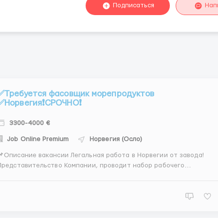
Подписаться
Нап
✅Требуется фасовщик морепродуктов
✅Норвегия❗️СРОЧНО❗️
3300-4000 €
Job Online Premium
Норвегия (Осло)
📌Описание вакансии Легальная работа в Норвегии от завода!
Представительство Компании, проводит набор рабочего
персонала для работы на рыбоперерабатывающем заводе для
работы требуются- мужчины, женщины на фасовку, упаковку,
ортировку, морепродуктов . 👷Рабочий день 9 часов, в Субботу и
Воскресенье...