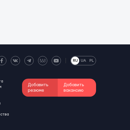
RU
UA
PL
та
Добавить
Добавить
м
резюме
вакансию
и
бства