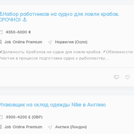
⚓️Набор работников на судно для ловли крабов.
СРОЧНО! ⚓️
4350-6000 €
Job Online Premium
Норвегия (Осло)
Должность: Краболов на судне для ловли крабов 📌Обязанности:
Участие в процессе подготовки судна к рыболовству
Оперирование снастями и оборудованием для ловли крабов
бработка и сортировка улова Соблюдение стандартов
езопасности и правил рыболовства Участие в обслуживании и
простом...
Упаковщик на склад одежды Nike в Англию
3300-4200 £ (GBP)
Job Online Premium
Англия (Лондон)