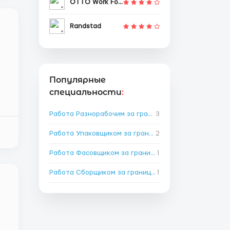
OTTO Work Force
Randstad
Популярные
специальности
:
Работа Разнорабочим за границей
3
→
Работа Упаковщиком за границей
2
→
Работа Фасовщиком за границей
1
→
Работа Сборщиком за границей
1
→