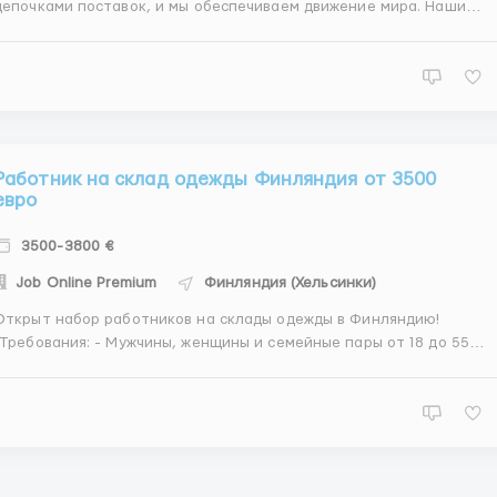
цепочками поставок, и мы обеспечиваем движение мира. Наши
команды экспертов работают вместе, чтобы предоставлять услуг
нашим клиентам в различных отраслях, включая розничную
торговлю, автомобилестроение, здравоохранение и т. д., чтобы
они могли до...
Работник на склад одежды Финляндия от 3500
евро
3500-3800 €
Job Online Premium
Финляндия (Хельсинки)
Открыт набор работников на склады одежды в Финляндию!
❗️Требования: - Мужчины, женщины и семейные пары от 18 до 55
лет; - Знания языка не требуется, но будет преимуществом; 💵
Зарплата: - 17-19 евро в час нетто График работы: - 5-6 дней в
неделю; - 8-12 часов в день. 🏠Жилье: - пр...