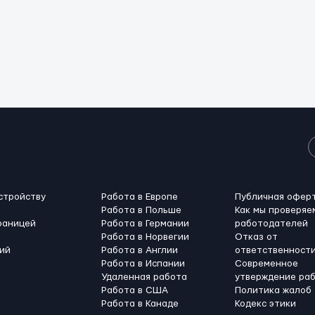
стройству
Работа в Европе
Публичная офер
Работа в Польше
Как мы проверяе
раницей
Работа в Германии
работодателей
Работа в Норвегии
Отказ от
ий
Работа в Англии
ответственност
Работа в Испании
Современное
Удаленная работа
утверждение ра
Работа в США
Политика жалоб
Работа в Канадe
Кодекс этики