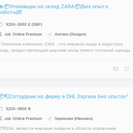
🔥📦Упаковщик на склад ZARA📦(Без опыта
работы)❗️❗️
3250-3950 £ (GBP)
Job Online Premium
Англия (Лондон)
писание компании: ZARA - это мировой лидер в индустрии
моды, предоставляющий широкий ассортимент стильной одежды,
уви и аксессуаров. 📌Обязанности: Упаковка и подготовка
оваров к отправке клиентам. Помощь в учете и инвентаризации
товаров на складе. Соблюдение стандартов безопасно...
📦📮Сотрудник на фирму в DHL Express Без опыта✅
3200-3800 €
Job Online Premium
Германия (Мюнхен)
📦📮DHL является мировым лидером в области управления