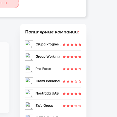
исать
Популярные компании
:
Grupa Progres Sp. z o.o.
Group Working
Pro-Force
Gremi Personal
Nostrada UAB
EWL Group