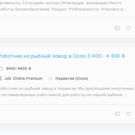
Должность: Сотрудник склада (Упаковщик, фасовщик) Место
аботы: Великобритания, Лондон 📌Обязанности: Упаковка и
сортировка одежды в соответствии с установленными
ндартами. Проверка товаров на дефекты перед упаковкой.
Прикрепление ярлыков и бирок к упакованным товарам.
Подготовка...
Работник на рыбный завод в Осло 3 400 - 4 400 €
3400-4400 €
Job Online Premium
Норвегия (Осло)
Работник на рыбный завод в Норвегии Мы приглашаем энергичных
и мотивированных работников для работы на нашем рыбном
заводе в Норвегии. Мы являемся одним из ведущих производителе
и поставщиков рыбных продуктов, и ищем сотрудников, готовых
присоединиться к нашей команде и внести свой вклад в наш усп...