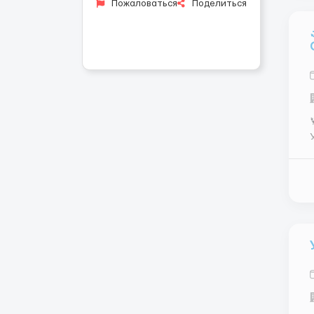
Пожаловаться
Поделиться

О
б