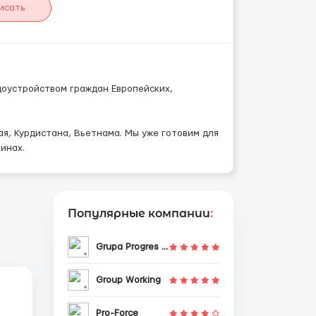
исать
доустройством граждан Европейских,
я, Курдистана, Вьетнама. Мы уже готовим для
инах.
Популярные компании
:
Grupa Progres Sp. z o.o.
Group Working
Pro-Force