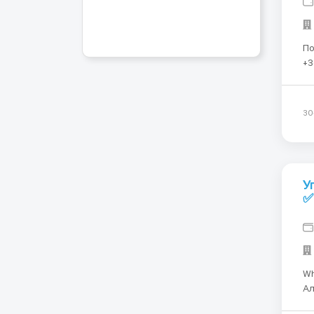
По
+3
вакансии Требую
ле
30
У
✅
Wh
Алек
Kl