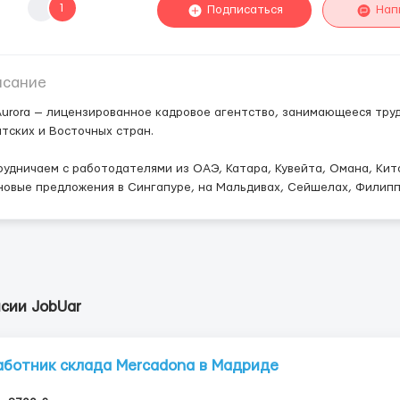
1
Подписаться
Нап
исание
urora — лицензированное кадровое агентство, занимающееся тру
тских и Восточных стран.
удничаем с работодателями из ОАЭ, Катара, Кувейта, Омана, Кита
новые предложения в Сингапуре, на Мальдивах, Сейшелах, Филипп
сии JobUar
аботник склада Mercadona в Мадриде