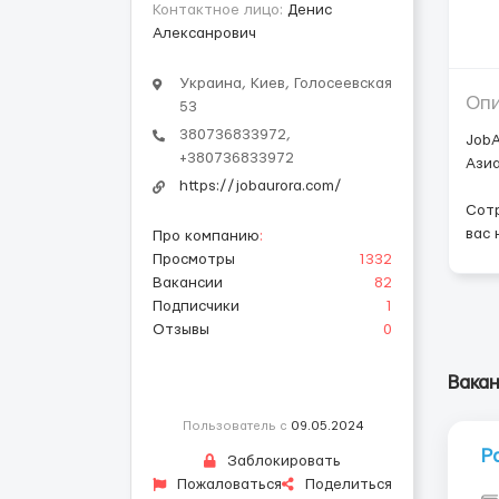
Контактное лицо:
Денис
Алексанрович
Украина, Киев, Голосеевская
Оп
53
380736833972,
JobA
+380736833972
Азиа
https://jobaurora.com/
Сотр
вас 
Про компанию
:
Просмотры
1332
Вакансии
82
Подписчики
1
Отзывы
0
Вакан
Пользователь с
09.05.2024
Р
Заблокировать
Пожаловаться
Поделиться