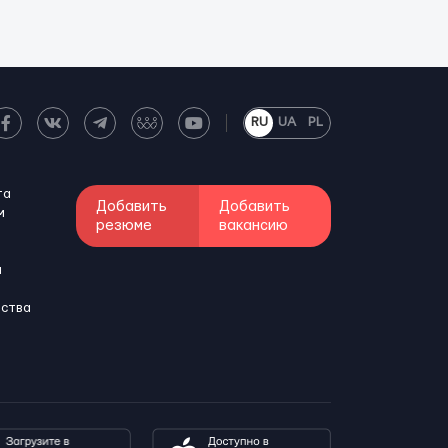
RU
UA
PL
та
Добавить
Добавить
м
резюме
вакансию
и
бства