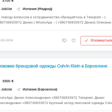
3700 €
JobUar
Испания (Мадрид)
 поводу вопросов и сотрудничества обращайтесь в Telegram - (
80736833972 Денис ) WhatsApp - ( +380736833972 Денис) Описание
тся мужчины, женщины и пары возрастом от 18 до 60
т на работу на складе супермеркета Mercadona по всей Испании.
Обязанности: - упаковка товар...
Откликнуться
-05-2024
паковка брендовой одежды Calvin Klein в Барселоне
3300 €
JobUar
Испания (Барселона)
atsApp: Денис Александрович +380736833972 Telegram: Денис
сандрович +380736833972 Крупный склад люксовой одежды Calvin
ein запускает ограниченный набор персонала. Мы приглашаем