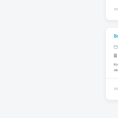
му
ра
30
В
Ко
ав
ба
ск
і д
30