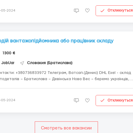
жчин, женщин и семейные пары всех возрастов от 18 до 60 лет для
боты на нашем складе. Никакой опы...
Откликнуться
-05-2024
одій вантажопідйомника або працівник складу
1300 €
JobUar
Словакия (Братислава)
нтакти: +380736833972 Телеграм, Ватсап.(Денис) DHL Exel - склад
тодеталів – Братислава – Девінська Нова Вес – беремо українців,
лканців і словаків. Для чоловіків до 55 років. Позиція: працівник
ладу, водій вантажопідйомника (з документами на вантажопідйомн
о...
Откликнуться
-05-2024
Смотреть все вакансии