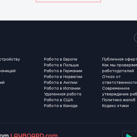
стройству
Работа в Европе
Публичная офер
Работа в Польше
Как мы проверяе
раницей
Работа в Германии
работодателей
Работа в Норвегии
Отказ от
ий
Работа в Англии
ответственност
Работа в Испании
Современное
Удаленная работа
утверждение ра
Работа в США
Политика жалоб
Работа в Канадe
Кодекс этики
 от
LAYBOARD.com