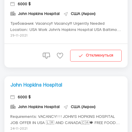
6000 $
John Hopkins Hospital
США (Акрон)
Требования: Vacancy!! Vacancy!!! Urgently Needed
Location:: USA Work John's Hopkins Hospital USA Baltimore
Free Visa | Accommodation Flight Tickets Assured All
29-11-2021
Nationality Can Apply Apply now Skilled and Non skills
required Male And Female APPLY NOW...
Откликнуться
John Hopkins Hospital
6000 $
John Hopkins Hospital
США (Акрон)
Requirements: VACANCY! ! ! JOHN'S HOPKINS HOSPITAL
JOB OFFER IN USA 🇱🇷 AND CANADA🇨🇦🍁 FREE FOOD
AGE LIMIT 18 - 68 𝐓𝐄𝐑𝐌𝐒 𝐀𝐍𝐃 𝐂𝐎𝐍𝐃𝐈𝐓𝐈𝐎𝐍𝐒: WhatsApp
24-11-2021