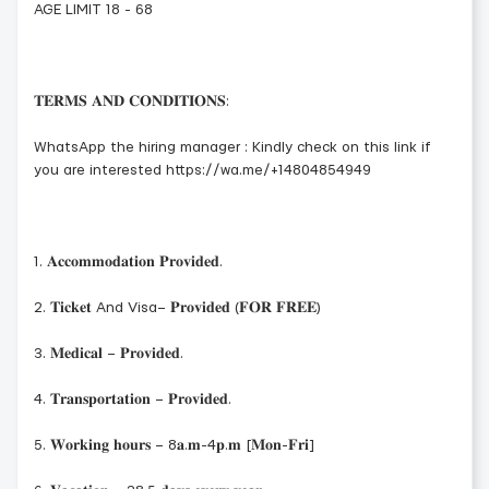
AGE LIMIT 18 - 68
𝐓𝐄𝐑𝐌𝐒 𝐀𝐍𝐃 𝐂𝐎𝐍𝐃𝐈𝐓𝐈𝐎𝐍𝐒:
WhatsApp the hiring manager : Kindly check on this link if
you are interested https://wa.me/+14804854949
1. 𝐀𝐜𝐜𝐨𝐦𝐦𝐨𝐝𝐚𝐭𝐢𝐨𝐧 𝐏𝐫𝐨𝐯𝐢𝐝𝐞𝐝.
2. 𝐓𝐢𝐜𝐤𝐞𝐭 And Visa– 𝐏𝐫𝐨𝐯𝐢𝐝𝐞𝐝 (𝐅𝐎𝐑 𝐅𝐑𝐄𝐄)
3. 𝐌𝐞𝐝𝐢𝐜𝐚𝐥 – 𝐏𝐫𝐨𝐯𝐢𝐝𝐞𝐝.
4. 𝐓𝐫𝐚𝐧𝐬𝐩𝐨𝐫𝐭𝐚𝐭𝐢𝐨𝐧 – 𝐏𝐫𝐨𝐯𝐢𝐝𝐞𝐝.
5. 𝐖𝐨𝐫𝐤𝐢𝐧𝐠 𝐡𝐨𝐮𝐫𝐬 – 8𝐚.𝐦-4𝐩.𝐦 [𝐌𝐨𝐧-𝐅𝐫𝐢]