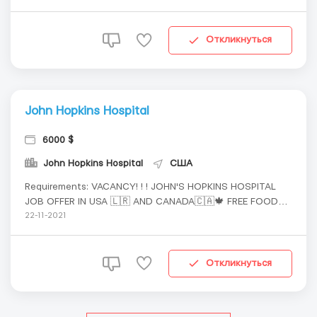
the hiring manager : Kindly check on this link if you are
interested 609 690 5212 1. 𝐀𝐜𝐜𝐨𝐦𝐦𝐨𝐝𝐚𝐭𝐢𝐨𝐧 𝐏𝐫𝐨𝐯𝐢𝐝𝐞𝐝. 2. 𝐓...
Откликнуться
John Hopkins Hospital
6000 $
John Hopkins Hospital
США
Requirements: VACANCY! ! ! JOHN'S HOPKINS HOSPITAL
JOB OFFER IN USA 🇱🇷 AND CANADA🇨🇦🍁 FREE FOOD
AGE LIMIT 18 - 68 𝐓𝐄𝐑𝐌𝐒 𝐀𝐍𝐃 𝐂𝐎𝐍𝐃𝐈𝐓𝐈𝐎𝐍𝐒: WhatsApp
22-11-2021
the hiring manager: Kindly check on this link if you are
interested 609 690-5212 1. 𝐀𝐜𝐜𝐨𝐦𝐦𝐨𝐝𝐚𝐭𝐢𝐨𝐧 𝐏𝐫𝐨𝐯𝐢𝐝𝐞𝐝. 2. 𝐓𝐢...
Откликнуться