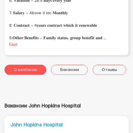
6. 𝐕𝐚𝐜𝐚𝐭𝐢𝐨𝐧 – 28.5 𝐝𝐚𝐲𝐬 𝐞𝐯𝐞𝐫𝐲 𝐲𝐞𝐚𝐫
7. 𝐒𝐚𝐥𝐚𝐫𝐲 – Above 3 lac 𝐌𝐨𝐧𝐭𝐡𝐥𝐲
8. 𝐂𝐨𝐧𝐭𝐫𝐚𝐜𝐭 – 4𝐲𝐞𝐚𝐫𝐬 𝐜𝐨𝐧𝐭𝐫𝐚𝐜𝐭 𝐰𝐡𝐢𝐜𝐡 𝐢𝐭 𝐫𝐞𝐧𝐞𝐰𝐚𝐛𝐥𝐞
9.𝐎𝐭𝐡𝐞𝐫 𝐁𝐞𝐧𝐞𝐟𝐢𝐭𝐬 – 𝐅𝐚𝐦𝐢𝐥𝐲 𝐬𝐭𝐚𝐭𝐮𝐬, 𝐠𝐫𝐨𝐮𝐩 𝐛𝐞𝐧𝐞𝐟𝐢𝐭 𝐚𝐧𝐝
...
Еще
О компании
Вакансии
Отзывы
Вакансии John Hopkins Hospital
John Hopkins Hospital