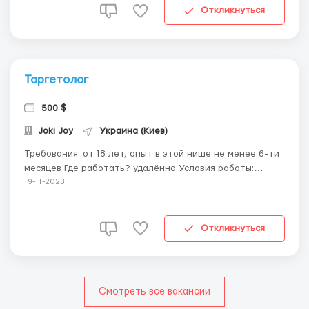
Подсказки о ведении работы с командой 🩵Подгото...
Откликнуться
Таргетолог
500 $
Joki Joy
Украина (Киев)
Требования: от 18 лет, опыт в этой нише не менее 6-ти
месяцев Где работать? удалённо Условия работы:
настройка таргета по нашему запросу, заработок не
19-11-2023
ограничен, мы предлагаем % Все подробности и отлик
на вакансию ТОЛЬКО в телеграм: @scout_only ...
Откликнуться
Смотреть все вакансии