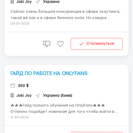
Joki Joy
Украина
Сейчас очень большая конкуренция в сфере скаутинга,
такая же как и в сфере бизнеса онли. Но каждое
агентство уникально по своему и как показывает
03-01-2025
пратика выйти на достойный результат могут лишь
единицы. Почему тебе стоит обратить внимание
именно на нас? ✅ У нас все прозрачно и открыто,
Откликнуться
если...
ГАЙД ПО РАБОТЕ НА ONLYFANS
350 $
Joki Joy
Украина (Киев)
🔥🔥🔥Гайд полного обучения на OnlyFans🔥🔥🔥
Отлично подойдет новичкам для того чтобы войти в
курс дела и понять с чего начинать 🩵Софт и
11-07-2024
инструменты для работы 🩵Условия работы с моделью
🩵Регистрация и вся информация о страничках на OF 🩵